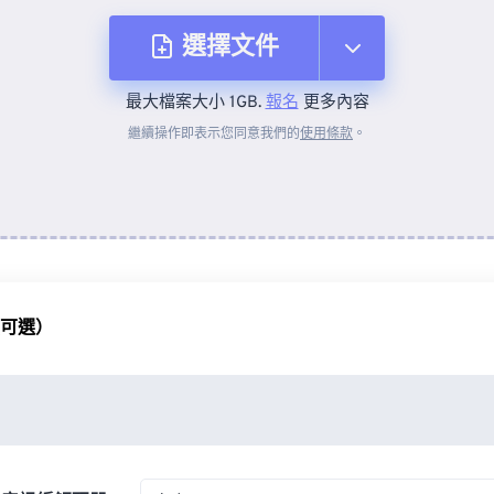
選擇文件
最大檔案大小 1GB.
報名
更多內容
來自裝置
繼續操作即表示您同意我們的
使用條款
。
來自 Dropbox
來自 Google 雲端硬碟
（可選）
來自 OneDrive
來自網址