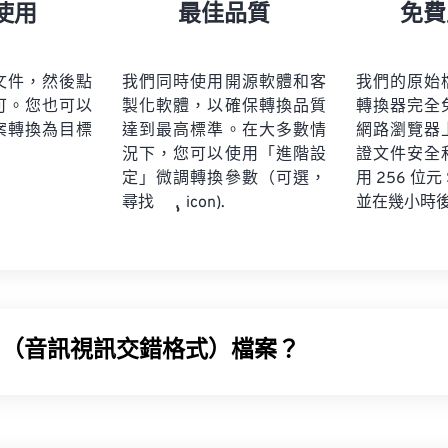
21
21
21
21
18
18
18
18
使用
最佳品質
免費
22
22
22
22
19
19
19
19
23
23
23
23
20
20
20
20
文件，然後點
我們同時使用開源軟體和客
我們的原始
24
24
24
可。您也可以
製化軟體，以確保轉換品質
轉換器完全
21
21
21
21
案轉換為目標
達到最高標準。在大多數情
網路瀏覽器
25
25
25
22
22
22
22
況下，您可以使用「進階設
證文件安全
26
26
26
定」微調轉換參數（可選，
23
23
23
23
用 256 位元
並在幾小時
尋找
icon).
27
27
27
24
24
24
28
28
28
25
25
25
29
29
29
26
26
26
30
30
30
27
27
27
31
31
31
VI（音訊視訊交錯格式）檔案？
28
28
28
32
32
32
29
29
29
 (AVI) 是微軟開發的一種多媒體容器格式。 AVI 是資源交換文件格
33
33
33
30
30
30
助第三方程序，AVI 可以支援章節、字幕、選單、串流媒體、附件
34
34
34