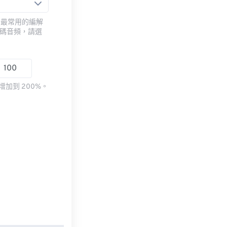
用最常用的編解
編碼音頻，請選
加到 200%。