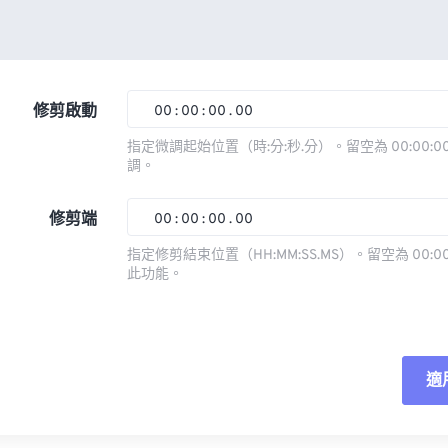
修剪啟動
00
:
00
:
00
.
00
指定微調起始位置（時:分:秒.分）。留空為 00:00:00
調。
00
00
00
00
01
01
01
01
修剪端
00
:
00
:
00
.
00
02
02
02
02
指定修剪結束位置（HH:MM:SS.MS）。留空為 00:00
此功能。
03
03
03
03
00
00
00
00
04
04
04
04
01
01
01
01
05
05
05
05
02
02
02
02
適
06
06
06
06
03
03
03
03
07
07
07
07
04
04
04
04
重