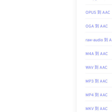
實用連結：
OPUS 到 AAC
https://en.wik
https://www.i
OGA 到 AAC
raw-audio 到 
M4A 到 AAC
WAV 到 AAC
MP3 到 AAC
MP4 到 AAC
MKV 到 AAC