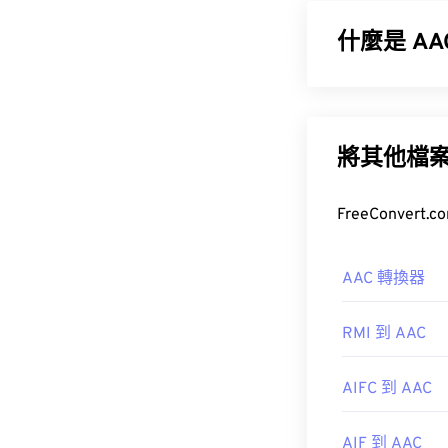
什麼是 A
如何開啟 A
進階音訊編碼 
微軟提供了一
包括數位電視、數位
音訊格式。
將其他檔
開發者：
微軟
AAC 轉換器
初始發布：
199
此外，由於 A
RMI 到 AAC
實用連結：
開，例如
Ninte
https://en.wik
AIFC 到 AAC
https://tools.i
開發機構：
IS
AIF 到 AAC
首次發布：
199