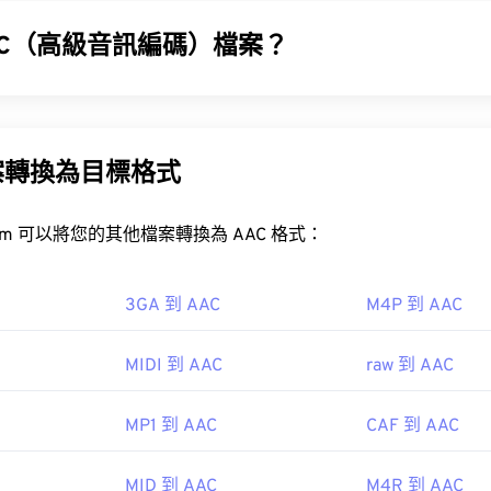
31
31
31
35
35
35
32
32
32
AC（高級音訊編碼）檔案？
VI 檔案？
36
36
36
33
33
33
37
37
37
(AAC) 是一種數位音訊檔案格式，它透過有損壓縮來減少檔案大
34
34
34
個可下載的免費
AVI 檢視器
。
廣播和網路串流媒體。它是 iOS、YouTube、任天堂和 PlaySt
38
38
38
35
35
35
AVI
案轉換為目標格式
39
39
39
36
36
36
VLC 媒體播放器
40
40
40
37
37
37
FreeConvert.com 可以將您的其他檔案轉換為 AAC 格式：
41
41
41
38
38
38
42
42
42
39
39
39
3GA 到 AAC
M4P 到 AAC
2
43
43
43
40
40
40
AC 文件通常用作視頻遊戲的音頻文件，因此它們可以在大多數流
MIDI 到 AAC
raw 到 AAC
44
44
44
41
41
41
ndo 3DS
和
Playstation 4
ipedia.org/wiki/Audio_Video_Interleave
45
45
45
42
42
42
MP1 到 AAC
CAF 到 AAC
etf.org/html/rfc2361
46
46
46
43
43
43
O/IEC MPEG 音訊委員會
47
47
47
MID 到 AAC
M4R 到 AAC
44
44
44
7