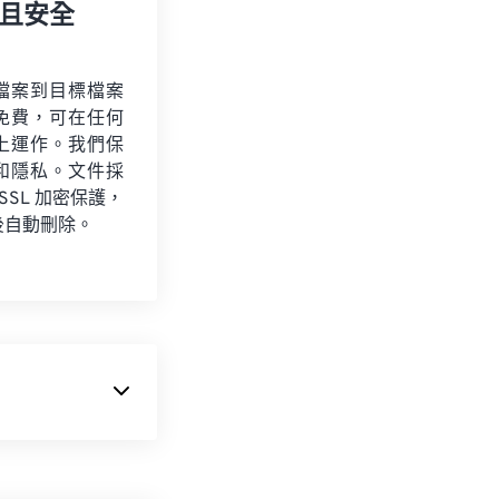
且安全
檔案到目標檔案
免費，可在任何
上運作。我們保
和隱私。文件採
 SSL 加密保護，
後自動刪除。
式 (RIFF)
和 3D 容器。