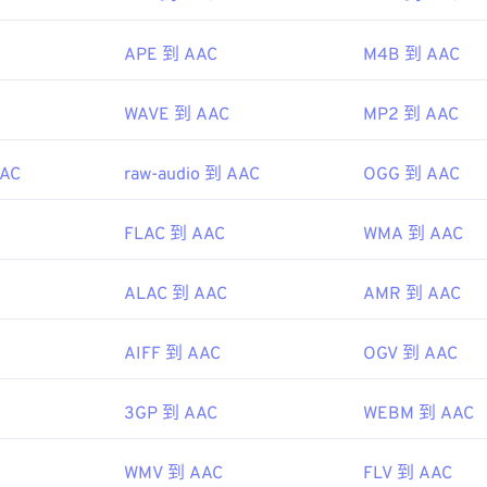
48
48
48
45
45
45
APE 到 AAC
M4B 到 AAC
49
49
49
46
46
46
ipedia.org/wiki/Advanced_Audio_Coding
50
50
50
47
47
47
so.org/standard/43345.html?browse=tc
WAVE 到 AAC
MP2 到 AAC
51
51
51
48
48
48
52
52
52
AAC
raw-audio 到 AAC
OGG 到 AAC
49
49
49
53
53
53
50
50
50
FLAC 到 AAC
WMA 到 AAC
54
54
54
51
51
51
55
55
55
52
52
52
ALAC 到 AAC
AMR 到 AAC
56
56
56
53
53
53
AIFF 到 AAC
OGV 到 AAC
57
57
57
54
54
54
58
58
58
55
55
55
3GP 到 AAC
WEBM 到 AAC
59
59
59
56
56
56
60
WMV 到 AAC
FLV 到 AAC
57
57
57