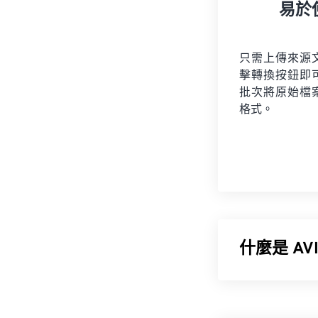
易於
只需上傳來源
擊轉換按鈕即
批次將原始檔
格式。
什麼是 A
音訊視訊交錯格式
的衍生格式。借