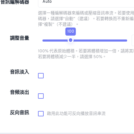
Auto
音訊編解碼器
選擇一種編解碼器來編碼或壓縮音訊串流。若要使
碼器，請選擇“自動”（建議）。若要轉換而不重新
擇“複製”（不建議）。
100
調整音量
100% 代表原始體積。若要將體積增加一倍，請將其增
若要將體積減少一半，請選擇 50%。
音訊淡入
音頻淡出
反向音訊
啟用此功能可反向播放音訊串流