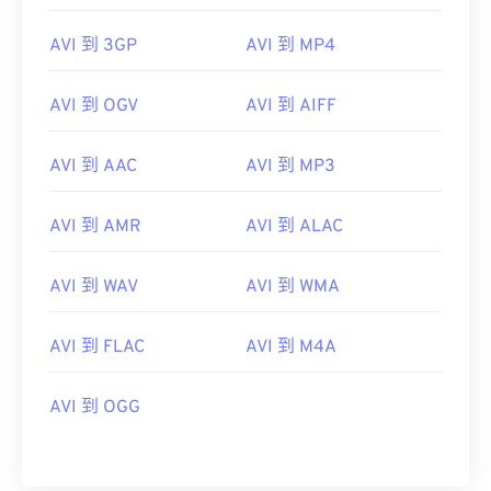
07
07
07
07
07
07
07
07
AVI 到 3GP
AVI 到 MP4
08
08
08
08
08
08
08
08
09
09
09
09
09
09
09
09
AVI 到 OGV
AVI 到 AIFF
10
10
10
10
10
10
10
10
AVI 到 AAC
AVI 到 MP3
11
11
11
11
11
11
11
11
12
12
12
12
12
12
12
12
AVI 到 AMR
AVI 到 ALAC
13
13
13
13
13
13
13
13
14
14
14
14
14
14
14
14
AVI 到 WAV
AVI 到 WMA
15
15
15
15
15
15
15
15
AVI 到 FLAC
AVI 到 M4A
16
16
16
16
16
16
16
16
17
17
17
17
17
17
17
17
AVI 到 OGG
18
18
18
18
18
18
18
18
19
19
19
19
19
19
19
19