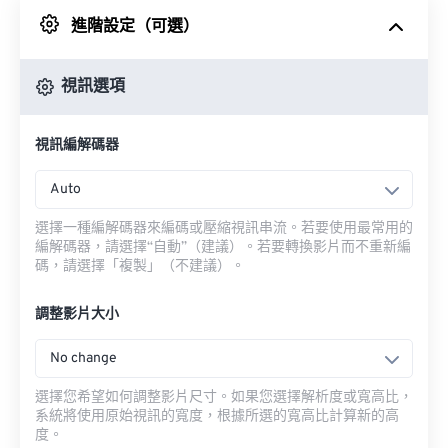
進階設定（可選）
來自 Google 雲端硬碟
視訊選項
來自 OneDrive
視訊編解碼器
來自網址
Auto
選擇一種編解碼器來編碼或壓縮視訊串流。若要使用最常用的
編解碼器，請選擇“自動”（建議）。若要轉換影片而不重新編
碼，請選擇「複製」（不建議）。
調整影片大小
No change
選擇您希望如何調整影片尺寸。如果您選擇解析度或寬高比，
系統將使用原始視訊的寬度，根據所選的寬高比計算新的高
度。