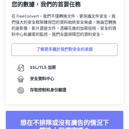
33
33
33
33
33
33
您的數據，我們的首要任務
34
34
34
34
34
34
在 FreeConvert，我們不僅轉換文件，更保護文件安全。我
35
35
35
35
35
35
們強大的安全框架確保您的資料始終安全無虞，無論您轉換
的是影像、影片還是文件。憑藉先進的加密技術、安全的資
36
36
36
36
36
36
料中心和嚴密的監控，我們全面保障您的資料安全。
37
37
37
37
37
37
了解更多關於我們對安全的承諾
38
38
38
38
38
38
39
39
39
39
39
39
SSL/TLS 加密
40
40
40
40
40
40
安全資料中心
41
41
41
41
41
41
存取控制和身份驗證
42
42
42
42
42
42
43
43
43
43
43
43
44
44
44
44
44
44
45
45
45
45
45
45
想在不排隊或沒有廣告的情況下