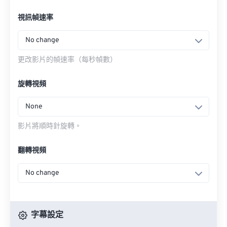
視訊幀速率
No change
更改影片的幀速率（每秒幀數）
旋轉視頻
None
影片將順時針旋轉。
翻轉視頻
No change
字幕設定