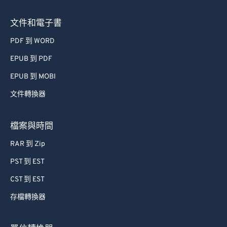
73
73
文件和電子書
74
74
PDF 到 WORD
75
75
EPUB 到 PDF
76
76
EPUB 到 MOBI
77
77
文件轉換器
78
78
79
79
檔案與時間
80
80
RAR 到 Zip
81
81
PST 到 EST
82
82
CST 到 EST
83
83
存檔轉換器
84
84
85
85