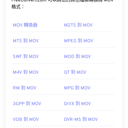
FreeConvert.com 可以將您的其他檔案轉換為 MOV
AVI
格式：
VLC 媒體播放器
MOV 轉換器
M2TS 到 MOV
如何開啟 MOV 檔案？
開發者：
微軟
MTS 到 MOV
MPEG 到 MOV
預設情況下，MOV 檔案使用 QuickTime 開啟。
初始發布：
1992
VLC
SWF 到 MOV
MOD 到 MOV
實用連結：
媒體播放器
https://en.wikipedia.org/wiki/Audio_Video_Interleave
M4V 到 MOV
QT 到 MOV
https://tools.ietf.org/html/rfc2361
請注意，還有兩種檔案類型也使用 MOV 副檔名。它
RM 到 MOV
MPG 到 MOV
們分別是 AutoCAD AutoFlix 和 ROSE Online。這兩
種文件類型彼此無關，一種已過時，另一種與線上遊
3GPP 到 MOV
DIVX 到 MOV
戲相關。
VOB 到 MOV
DVR-MS 到 MOV