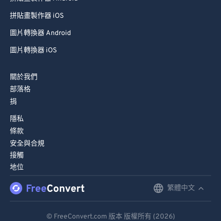
99
99
拼貼畫製作器 iOS
圖片轉換器 Android
圖片轉換器 iOS
關於我們
部落格
捐
隱私
條款
安全與合規
接觸
地位
繁體中文
English
Deutsch
© FreeConvert.com 版本 版權所有 (2026)