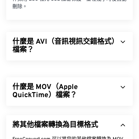
刪除。
什麼是 AVI（音訊視訊交錯格式）
檔案？
音訊視訊交錯格式 (AVI) 是微軟開發的一種多媒體容
器格式。 AVI 是資源交換文件格式 (RIFF) 的衍生格
式。借助第三方程序，AVI 可以支援章節、字幕、選
什麼是 MOV（Apple
單、串流媒體、附件和 3D 容器。
QuickTime）檔案？
Apple QuickTime (MOV) 是一種容器格式，可保存各
如何開啟 AVI 檔案？
種類型的多媒體文件，包括
3D
和
虛擬實境 (VR)
文
將其他檔案轉換為目標格式
件。它以方便用戶將多媒體檔案保存到設備上而聞
微軟提供了一個可下載的免費
AVI 檢視器
。
名。