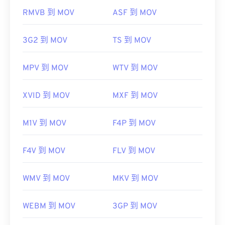
RMVB 到 MOV
ASF 到 MOV
開發者：
蘋果
3G2 到 MOV
TS 到 MOV
首次發布：
2001年
實用連結：
MPV 到 MOV
WTV 到 MOV
https://en.wikipedia.org/wiki/QuickTime_File_Format
https://developer.apple.com/library/archive/documen
XVID 到 MOV
MXF 到 MOV
CH203-BBCGDDDF
M1V 到 MOV
F4P 到 MOV
F4V 到 MOV
FLV 到 MOV
WMV 到 MOV
MKV 到 MOV
WEBM 到 MOV
3GP 到 MOV