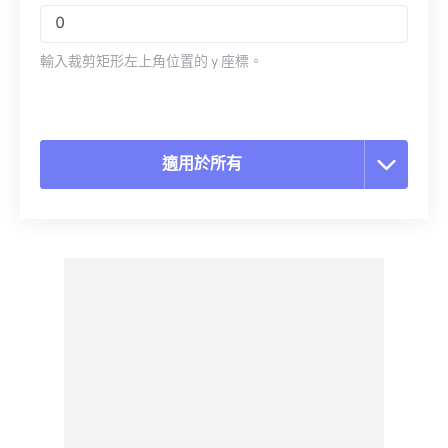
輸入裁剪矩形左上角位置的 y 座標。
適用於所有
重置所有選項
應用預設
另存為預設