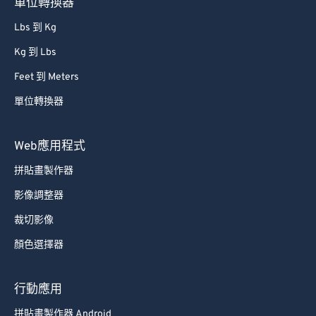
單位轉換器
86
86
Lbs 到 Kg
87
87
Kg 到 Lbs
88
88
Feet 到 Meters
89
89
單位轉換器
90
90
91
91
Web應用程式
92
92
拼貼畫製作器
93
93
影像調整器
94
94
裁切影像
95
95
顏色選擇器
96
96
97
97
行動應用
98
98
拼貼畫製作器 Android