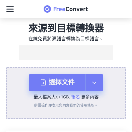
來源到目標轉換器
在線免費將源語言轉換為目標語言。
選擇文件
最大檔案大小 1GB.
報名
更多內容
來自裝置
繼續操作即表示您同意我們的
使用條款
。
來自 Dropbox