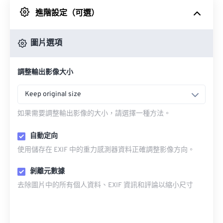
進階設定（可選）
來自 Google 雲端硬碟
圖片選項
來自 OneDrive
調整輸出影像大小
來自網址
Keep original size
如果需要調整輸出影像的大小，請選擇一種方法。
自動定向
使用儲存在 EXIF 中的重力感測器資料正確調整影像方向。
剝離元數據
去除圖片中的所有個人資料、EXIF 資訊和評論以縮小尺寸