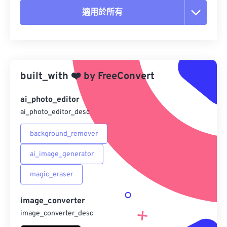
適用於所有
重置所有選項
應用預設
built_with
❤️
by
FreeConvert
另存為預設
ai_photo_editor
ai_photo_editor_desc
background_remover
ai_image_generator
magic_eraser
image_converter
image_converter_desc