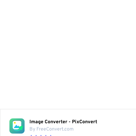
Image Converter - PixConvert
By FreeConvert.com