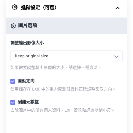
進階設定（可選）
來自 Google 雲端硬碟
圖片選項
來自 OneDrive
調整輸出影像大小
來自網址
Keep original size
如果需要調整輸出影像的大小，請選擇一種方法。
自動定向
使用儲存在 EXIF 中的重力感測器資料正確調整影像方向。
剝離元數據
去除圖片中的所有個人資料、EXIF 資訊和評論以縮小尺寸