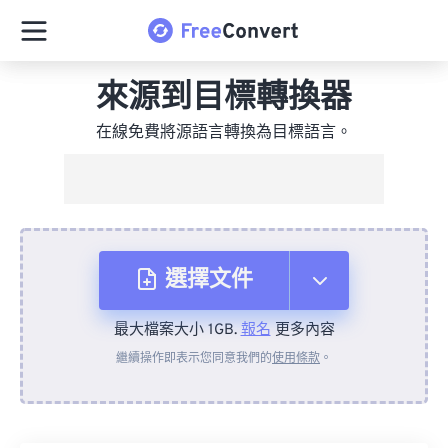
來源到目標轉換器
在線免費將源語言轉換為目標語言。
選擇文件
最大檔案大小 1GB.
報名
更多內容
來自裝置
繼續操作即表示您同意我們的
使用條款
。
來自 Dropbox