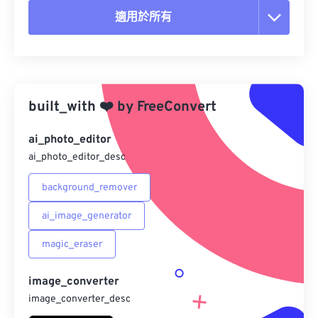
適用於所有
重置所有選項
應用預設
built_with
❤️
by
FreeConvert
另存為預設
ai_photo_editor
ai_photo_editor_desc
background_remover
ai_image_generator
magic_eraser
image_converter
image_converter_desc