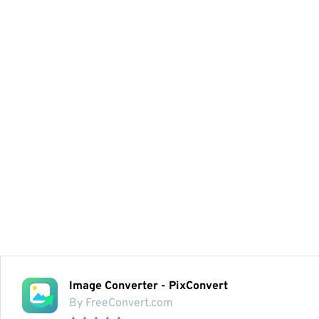
Image Converter - PixConvert
By FreeConvert.com