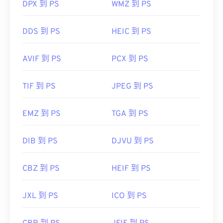
DPX 到 PS
WMZ 到 PS
href="https://www.lifewire.com/svg-file-
4120603"
https://en.wikipedia.org/wiki/Scalable_Vector_Graph
DDS 到 PS
HEIC 到 PS
AVIF 到 PS
PCX 到 PS
TIF 到 PS
JPEG 到 PS
EMZ 到 PS
TGA 到 PS
DIB 到 PS
DJVU 到 PS
CBZ 到 PS
HEIF 到 PS
JXL 到 PS
ICO 到 PS