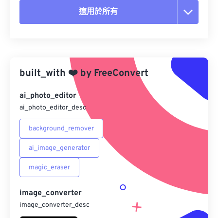
適用於所有
重置所有選項
應用預設
built_with
❤️
by
FreeConvert
另存為預設
ai_photo_editor
ai_photo_editor_desc
background_remover
ai_image_generator
magic_eraser
image_converter
image_converter_desc