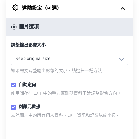
進階設定（可選）
來自 Google 雲端硬碟
圖片選項
來自 OneDrive
調整輸出影像大小
來自網址
Keep original size
如果需要調整輸出影像的大小，請選擇一種方法。
自動定向
使用儲存在 EXIF 中的重力感測器資料正確調整影像方向。
剝離元數據
去除圖片中的所有個人資料、EXIF 資訊和評論以縮小尺寸