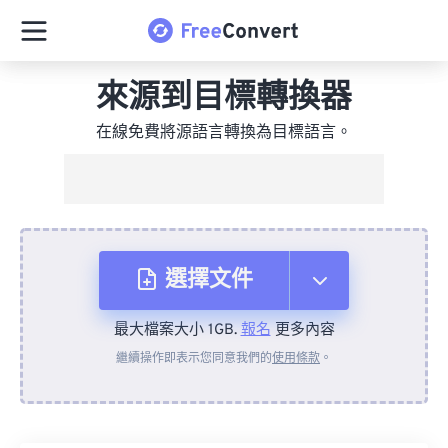
來源到目標轉換器
在線免費將源語言轉換為目標語言。
選擇文件
最大檔案大小 1GB.
報名
更多內容
來自裝置
繼續操作即表示您同意我們的
使用條款
。
來自 Dropbox