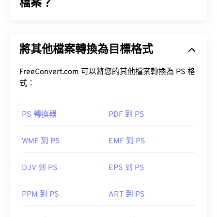
檔案？
可縮放向量圖形 (SVG) 是一種分辨率無關的開放標準
檔案格式。它基於可擴展標記語言 (XML)，使用向量
將其他檔案轉換為目標格式
圖形，並支援有限的動畫。顧名思義，使用 SVG 檔
案的主要優勢在於其可縮放性。這種文件類型可以調
整大小而不會損失圖像品質。此外，SVG 的獨特之
FreeConvert.com 可以將您的其他檔案轉換為 PS 格
處在於它並非影像格式。
式：
PS 轉換器
PDF 到 PS
如何開啟 SVG 檔案？
WMF 到 PS
EMF 到 PS
SVG 檔案可以在大多數 Web 瀏覽器中輕鬆打開，例
如
Firefox
或 Microsoft
SVG 轉 GIF
或
SVG 轉 PDF
DJV 到 PS
EPS 到 PS
工具。若要將 SVG 等向量檔案轉換為 JPG 格式，請
嘗試使用我們的
SVG 轉 JPG
或
萬維網聯盟 (W3C)
PPM 到 PS
ART 到 PS
初始發布日期：
2001 年 9 月 4 日