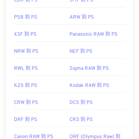
CBR 到 PS
JFIF 到 PS
PSB 到 PS
ARW 到 PS
X3F 到 PS
Panasonic RAW 到 PS
NRW 到 PS
NEF 到 PS
RWL 到 PS
Sigma RAW 到 PS
K25 到 PS
Kodak RAW 到 PS
CRW 到 PS
DCS 到 PS
DRF 到 PS
CR3 到 PS
Canon RAW 到 PS
ORF (Olympus Raw) 到