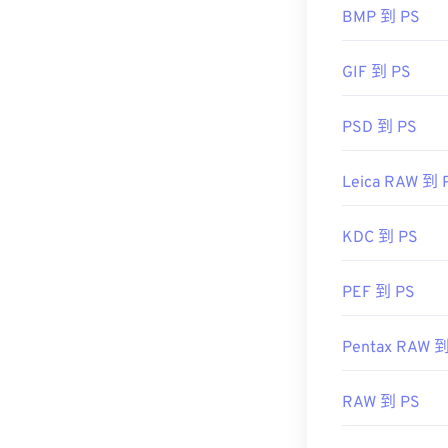
BMP 到 PS
GIF 到 PS
PSD 到 PS
Leica RAW 到 
KDC 到 PS
PEF 到 PS
Pentax RAW 到
RAW 到 PS