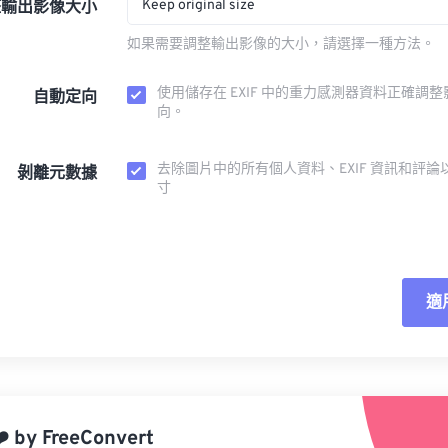
Keep original size
整輸出影像大小
如果需要調整輸出影像的大小，請選擇一種方法。
使用儲存在 EXIF 中的重力感測器資料正確調
自動定向
向。
去除圖片中的所有個人資料、EXIF 資訊和評論
剝離元數據
寸
適
重
應
️
by
FreeConvert