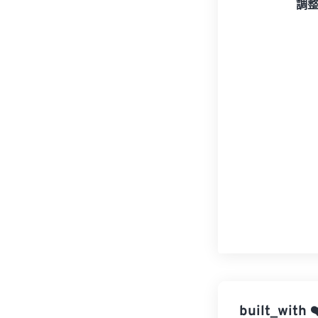
調
built_with
❤