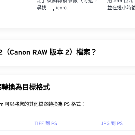
定」微調轉換參數（可選，
用 256 位元
並在幾小時
尋找
icon).
2（Canon RAW 版本 2）檔案？
本 2 (CR2) 是一種
數位負片
檔案格式，它保留了佳能數位相機記
類型的圖像未經壓縮，並且比其他圖像文件類型更大。
案轉換為目標格式
R2 檔案？
FreeConvert.com 可以將您的其他檔案轉換為 PS 格式：
在佳能 Digital Photo Professional 軟體中開啟。其他可
om 和 Adobe Lightroom for Mac。
TIFF 到 PS
JPG 到 PS
UFRaw