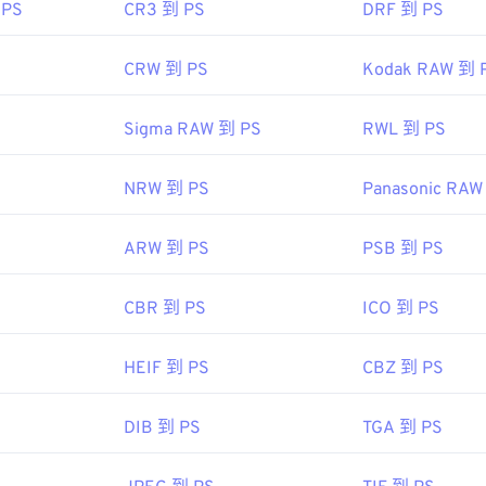
 PS
CR3 到 PS
DRF 到 PS
CRW 到 PS
Kodak RAW 到 
Sigma RAW 到 PS
RWL 到 PS
NRW 到 PS
Panasonic RAW
ARW 到 PS
PSB 到 PS
CBR 到 PS
ICO 到 PS
HEIF 到 PS
CBZ 到 PS
DIB 到 PS
TGA 到 PS