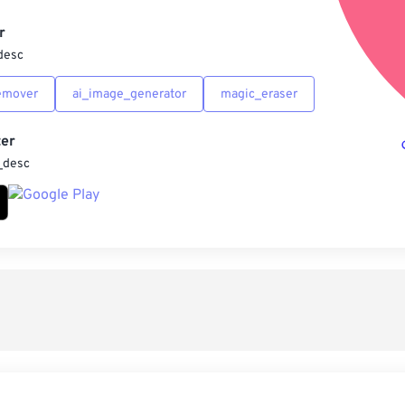
另
r
desc
emover
ai_image_generator
magic_eraser
er
_desc