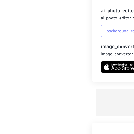
ai_photo_edito
ai_photo_editor_
background_r
image_convert
image_converter