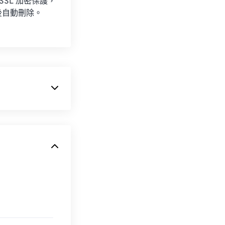
 SSL 加密保護，
後自動刪除。
錄的所有影像資
考慮的程式包括