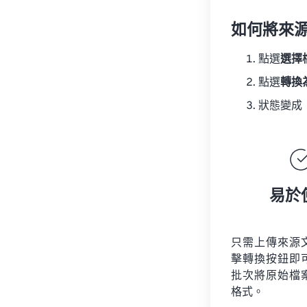
如何將來
點選
選擇
點選
轉換
狀態變成
易於
只需上傳來源
擊轉換按鈕即
批次將原始檔
格式。