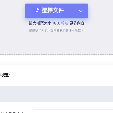
選擇文件
最大檔案大小 1GB.
報名
更多內容
來自裝置
繼續操作即表示您同意我們的
使用條款
。
來自 Dropbox
來自 Google 雲端硬碟
（可選）
來自 OneDrive
來自網址