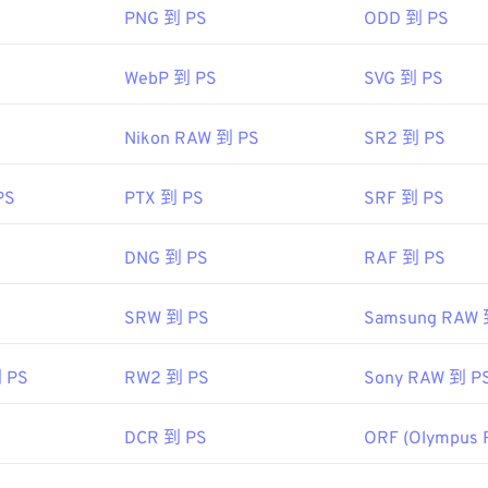
PNG 到 PS
ODD 到 PS
WebP 到 PS
SVG 到 PS
Nikon RAW 到 PS
SR2 到 PS
PS
PTX 到 PS
SRF 到 PS
DNG 到 PS
RAF 到 PS
SRW 到 PS
Samsung RAW 
 PS
RW2 到 PS
Sony RAW 到 P
DCR 到 PS
ORF (Olympus 