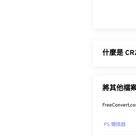
什麼是 CR
Canon RAW 版
訊。這種文件
將其他檔
如何開啟 C
CR2 檔案可以直接
Adobe Lightro
PS 轉換器