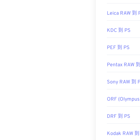
Leica RAW 到 
KDC 到 PS
PEF 到 PS
Pentax RAW 到
Sony RAW 到 
ORF (Olympus
DRF 到 PS
Kodak RAW 到