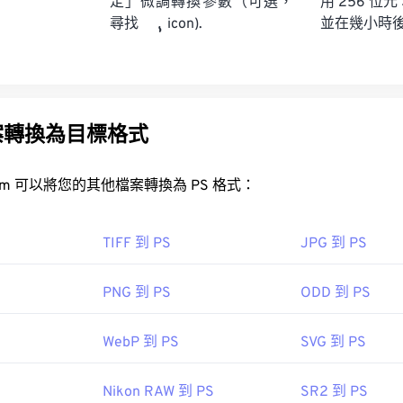
定」微調轉換參數（可選，
用 256 位元
並在幾小時
尋找
icon).
案轉換為目標格式
FreeConvert.com 可以將您的其他檔案轉換為 PS 格式：
TIFF 到 PS
JPG 到 PS
PNG 到 PS
ODD 到 PS
WebP 到 PS
SVG 到 PS
Nikon RAW 到 PS
SR2 到 PS