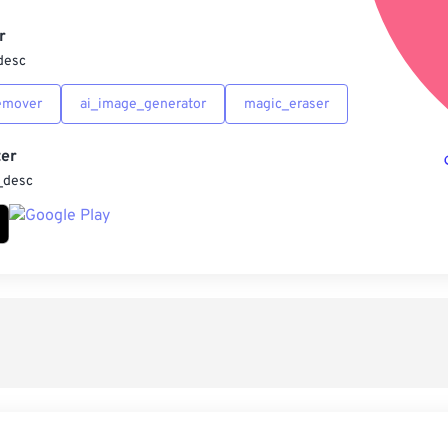
另
r
desc
emover
ai_image_generator
magic_eraser
er
_desc