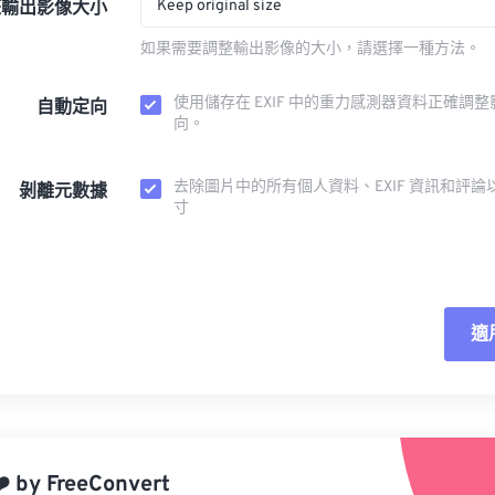
Keep original size
整輸出影像大小
如果需要調整輸出影像的大小，請選擇一種方法。
使用儲存在 EXIF 中的重力感測器資料正確調
自動定向
向。
去除圖片中的所有個人資料、EXIF 資訊和評論
剝離元數據
寸
適
重
應
️
by
FreeConvert