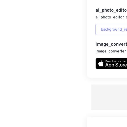
ai_photo_edito
ai_photo_editor_
background_r
image_convert
image_converter