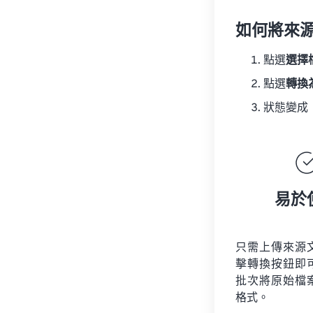
如何將來
點選
選擇
點選
轉換
狀態變成
易於
只需上傳來源
擊轉換按鈕即
批次將原始檔
格式。