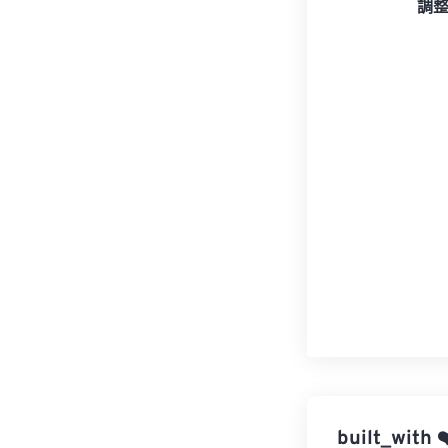
調
built_with
❤