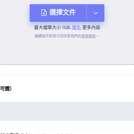
選擇文件
最大檔案大小 1GB.
報名
更多內容
來自裝置
繼續操作即表示您同意我們的
使用條款
。
來自 Dropbox
來自 Google 雲端硬碟
（可選）
來自 OneDrive
來自網址