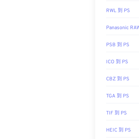
RWL 到 PS
Panasonic RA
PSB 到 PS
ICO 到 PS
CBZ 到 PS
TGA 到 PS
TIF 到 PS
HEIC 到 PS