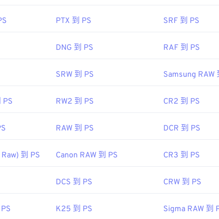
PS
PTX 到 PS
SRF 到 PS
DNG 到 PS
RAF 到 PS
SRW 到 PS
Samsung RAW 
 PS
RW2 到 PS
CR2 到 PS
PS
RAW 到 PS
DCR 到 PS
 Raw) 到 PS
Canon RAW 到 PS
CR3 到 PS
DCS 到 PS
CRW 到 PS
 PS
K25 到 PS
Sigma RAW 到 