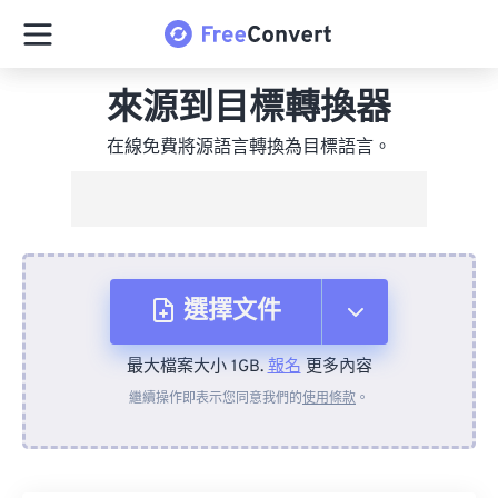
來源到目標轉換器
在線免費將源語言轉換為目標語言。
選擇文件
最大檔案大小 1GB.
報名
更多內容
來自裝置
繼續操作即表示您同意我們的
使用條款
。
來自 Dropbox