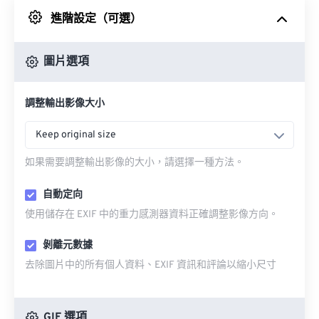
進階設定（可選）
來自 Google 雲端硬碟
圖片選項
來自 OneDrive
調整輸出影像大小
來自網址
Keep original size
如果需要調整輸出影像的大小，請選擇一種方法。
自動定向
使用儲存在 EXIF 中的重力感測器資料正確調整影像方向。
剝離元數據
去除圖片中的所有個人資料、EXIF 資訊和評論以縮小尺寸
GIF 選項