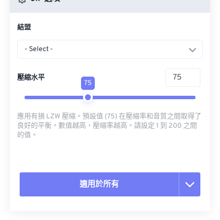
結盟
- Select -
壓縮水平
75
應用有損 LZW 壓縮。預設值 (75) 在壓縮率和音質之間取得了
良好的平衡。數值越高，壓縮率越高。請設定 1 到 200 之間
的值。
適用於所有
重置所有選項