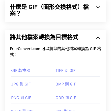
種文件類型的圖像未經壓縮，並且比其他圖像文件類
什麼是 GIF（圖形交換格式）檔
型更大。
案？
圖形交換格式 (GIF) 是一種點陣圖檔案格式，它是基
於像素 (
像素
)，並使用 RGB 顏色模型 (
BMP
) 不同，
如何開啟 CR2 檔案？
將其他檔案轉換為目標格式
GIF 使用無損壓縮 (
無損音頻)，並且支援無音訊動
畫。
CR2 檔案可以直接在佳能 Digital Photo
FreeConvert.com 可以將您的其他檔案轉換為 GIF 格
Professional 軟體中開啟。其他可考慮的程式包括
GIF 最常見的用途是以動畫形式出現在廣告、社群媒
式：
Adobe Lightroom 和 Adobe Lightroom for Mac。
體上的情緒回覆和表情符號中，這些內容經常在網路
上迅速傳播。
UFRaw
GIF 轉換器
TIFF 到 GIF
如何開啟 GIF 檔案？
JPG 到 GIF
BMP 到 GIF
幾乎所有網頁瀏覽器都支援 GIF，這使其比其他圖像
格式（例如 PNG）更具優勢。此外，GIF 可以在蘋
果行動裝置（包括 iPhone 和 iPad）上打開，這使得
PNG 到 GIF
ODD 到 GIF
它比
Adobe Flash
更受歡迎。