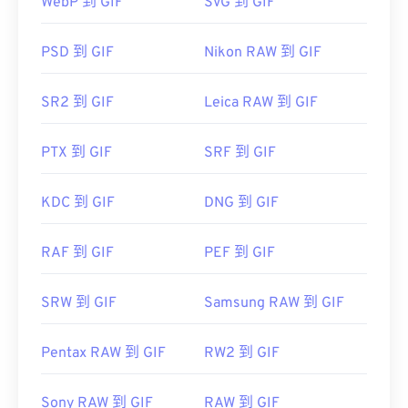
WebP 到 GIF
SVG 到 GIF
GIF 幾乎可以在所有影像檢視器應用程式、網頁瀏覽
PSD 到 GIF
Nikon RAW 到 GIF
器和作業系統上輕鬆開啟。
Adobe
SR2 到 GIF
Leica RAW 到 GIF
Photoshop
Microsoft Photos
Photoshop Elements
PTX 到 GIF
SRF 到 GIF
...AL!3085!10!79164910832028!79165044954577&ef
href="https://www.roxio.com/en/products/creator/pro/
KDC 到 GIF
DNG 到 GIF
utm_source=bing&utm_medium=cpc&utm_term=
roxio%20creator%20nxt%20pro&utm_campaign=Roxio_
RAF 到 GIF
PEF 到 GIF
target="_blank">NXT Pro
SRW 到 GIF
Samsung RAW 到 GIF
Pentax RAW 到 GIF
RW2 到 GIF
Sony RAW 到 GIF
RAW 到 GIF