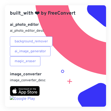
應用預設
built_with
❤️
by
FreeConvert
另存為預設
ai_photo_editor
ai_photo_editor_desc
background_remover
ai_image_generator
magic_eraser
image_converter
image_converter_desc