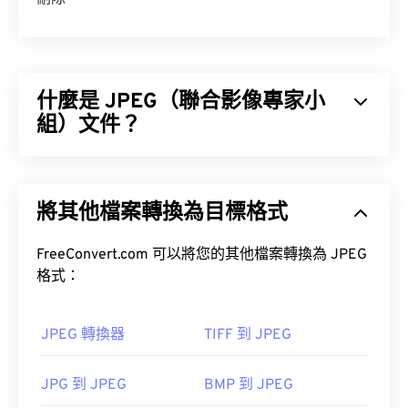
什麼是 JPEG（聯合影像專家小
組）文件？
JPEG（聯合影像專家小組）是一種通用檔案格式，
它利用演算法來壓縮照片和影像。 JPEG 提供的顯著
將其他檔案轉換為目標格式
壓縮率是其被廣泛應用的原因。因此，JPEG 檔案體
積相對較小，非常適合透過網路傳輸和在網站上使
用。
FreeConvert.com 可以將您的其他檔案轉換為 JPEG
格式：
工具，將檔案大小減少多達
80%！
JPEG 轉換器
TIFF 到 JPEG
如果您需要更高的壓縮率，可以將
JPG 轉換為
JPG 到 JPEG
BMP 到 JPEG
WebP
，WebP 是一種更新、更易壓縮的檔案格式。