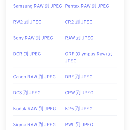
聯合影像專家小組
Samsung RAW 到 JPEG
Pentax RAW 到 JPEG
首次發布：
1992年9月18日
實用連結：
RW2 到 JPEG
CR2 到 JPEG
https://en.wikipedia.org/wiki/JPEG
Sony RAW 到 JPEG
RAW 到 JPEG
https://www.lifewire.com/jpg-jpeg-file-4139913
DCR 到 JPEG
ORF (Olympus Raw) 到
JPEG
Canon RAW 到 JPEG
DRF 到 JPEG
DCS 到 JPEG
CRW 到 JPEG
Kodak RAW 到 JPEG
K25 到 JPEG
Sigma RAW 到 JPEG
RWL 到 JPEG