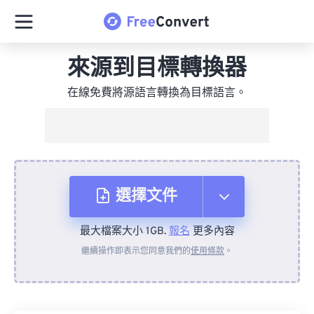
來源到目標轉換器
在線免費將源語言轉換為目標語言。
選擇文件
最大檔案大小 1GB.
報名
更多內容
來自裝置
繼續操作即表示您同意我們的
使用條款
。
來自 Dropbox