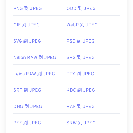
PNG 到 JPEG
ODD 到 JPEG
如何開啟 JPEG 檔案檔案？
GIF 到 JPEG
WebP 到 JPEG
幾乎所有影像檢視器程式和應用程式都能辨識並開啟
JPEG 檔案。只需雙擊 JPEG 文件，通常即可在預設
SVG 到 JPEG
PSD 到 JPEG
圖像檢視器、圖像編輯器或網頁瀏覽器中開啟它。
Nikon RAW 到 JPEG
SR2 到 JPEG
Leica RAW 到 JPEG
PTX 到 JPEG
JPEG 檔案會在常用的網頁瀏覽器（例如
SRF 到 JPEG
KDC 到 JPEG
Chrome）、Microsoft 應用程式（例如 Microsoft
Photos）和 Mac OS 應用程式（例如 Apple
Preview）中自動開啟。
DNG 到 JPEG
RAF 到 JPEG
PEF 到 JPEG
SRW 到 JPEG
開發者：
Chrome