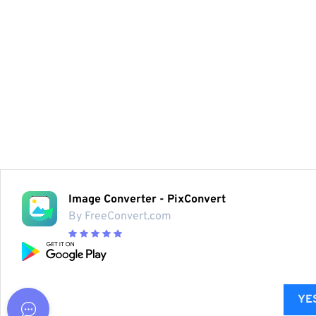
Image Converter - PixConvert
By FreeConvert.com
YES