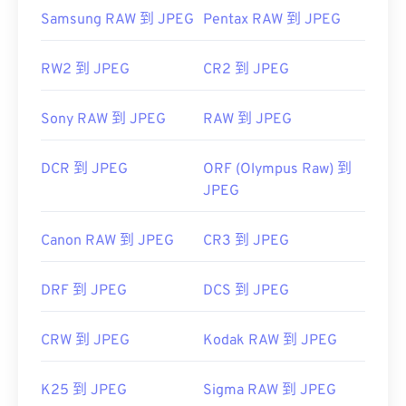
聯合影像專家小組
Samsung RAW 到 JPEG
Pentax RAW 到 JPEG
首次發布：
1992年9月18日
實用連結：
RW2 到 JPEG
CR2 到 JPEG
https://en.wikipedia.org/wiki/JPEG
Sony RAW 到 JPEG
RAW 到 JPEG
https://www.lifewire.com/jpg-jpeg-file-4139913
DCR 到 JPEG
ORF (Olympus Raw) 到
JPEG
Canon RAW 到 JPEG
CR3 到 JPEG
DRF 到 JPEG
DCS 到 JPEG
CRW 到 JPEG
Kodak RAW 到 JPEG
K25 到 JPEG
Sigma RAW 到 JPEG