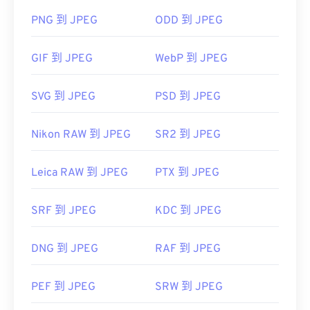
PNG 到 JPEG
ODD 到 JPEG
如何開啟 JPEG 檔案檔案？
GIF 到 JPEG
WebP 到 JPEG
幾乎所有影像檢視器程式和應用程式都能辨識並開啟
JPEG 檔案。只需雙擊 JPEG 文件，通常即可在預設
SVG 到 JPEG
PSD 到 JPEG
圖像檢視器、圖像編輯器或網頁瀏覽器中開啟它。
Nikon RAW 到 JPEG
SR2 到 JPEG
Leica RAW 到 JPEG
PTX 到 JPEG
JPEG 檔案會在常用的網頁瀏覽器（例如
SRF 到 JPEG
KDC 到 JPEG
Chrome）、Microsoft 應用程式（例如 Microsoft
Photos）和 Mac OS 應用程式（例如 Apple
Preview）中自動開啟。
DNG 到 JPEG
RAF 到 JPEG
PEF 到 JPEG
SRW 到 JPEG
開發者：
Chrome