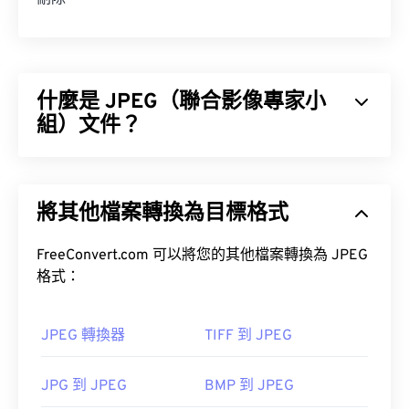
什麼是 JPEG（聯合影像專家小
組）文件？
JPEG（聯合影像專家小組）是一種通用檔案格式，
它利用演算法來壓縮照片和影像。 JPEG 提供的顯著
將其他檔案轉換為目標格式
壓縮率是其被廣泛應用的原因。因此，JPEG 檔案體
積相對較小，非常適合透過網路傳輸和在網站上使
用。
FreeConvert.com 可以將您的其他檔案轉換為 JPEG
格式：
工具，將檔案大小減少多達
80%！
JPEG 轉換器
TIFF 到 JPEG
如果您需要更高的壓縮率，可以將
JPG 轉換為
JPG 到 JPEG
BMP 到 JPEG
WebP
，WebP 是一種更新、更易壓縮的檔案格式。