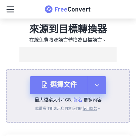
來源到目標轉換器
在線免費將源語言轉換為目標語言。
選擇文件
最大檔案大小 1GB.
報名
更多內容
來自裝置
繼續操作即表示您同意我們的
使用條款
。
來自 Dropbox