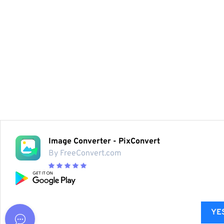
Image Converter - PixConvert
By FreeConvert.com
YES