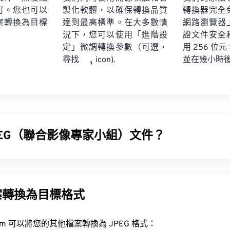
可。您也可以
製化軟體，以確保轉換品質
轉換器完全
案轉換為目標
達到最高標準。在大多數情
網路瀏覽器
況下，您可以使用「進階設
證文件安全
定」微調轉換參數（可選，
用 256 位元
並在幾小時
尋找
icon).
PEG（聯合影像專家小組）文件？
影像專家小組）是一種通用檔案格式，它利用演算法來壓縮照片和影像
是其被廣泛應用的原因。因此，JPEG 檔案體積相對較小，非
使用。
案轉換為目標格式
工具，將檔案大小減少多達 80%！
FreeConvert.com 可以將您的其他檔案轉換為 JPEG 格式：