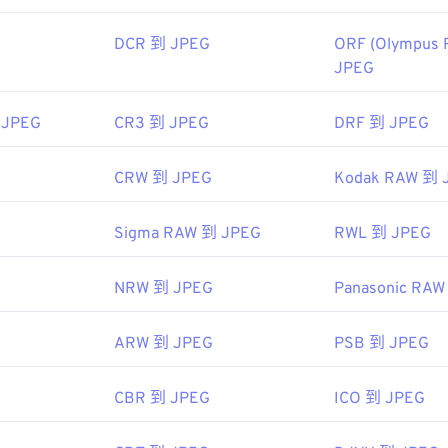
92年9月18日
DCR 到 JPEG
ORF (Olympus 
JPEG
ipedia.org/wiki/JPEG
fewire.com/jpg-jpeg-file-4139913
 JPEG
CR3 到 JPEG
DRF 到 JPEG
CRW 到 JPEG
Kodak RAW 到 
Sigma RAW 到 JPEG
RWL 到 JPEG
NRW 到 JPEG
Panasonic RAW
ARW 到 JPEG
PSB 到 JPEG
CBR 到 JPEG
ICO 到 JPEG