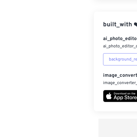
built_with
❤
ai_photo_edito
ai_photo_editor_
background_r
image_convert
image_converter