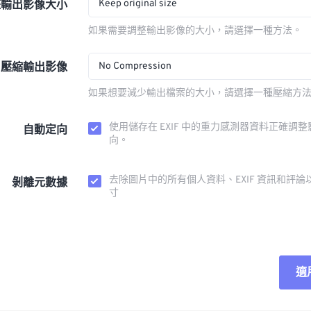
Keep original size
整輸出影像大小
如果需要調整輸出影像的大小，請選擇一種方法。
No Compression
壓縮輸出影像
如果想要減少輸出檔案的大小，請選擇一種壓縮方
使用儲存在 EXIF 中的重力感測器資料正確調
自動定向
向。
去除圖片中的所有個人資料、EXIF 資訊和評論
剝離元數據
寸
適
重