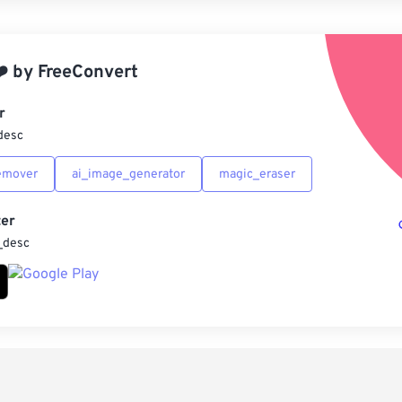
應
️
by
FreeConvert
另
r
desc
emover
ai_image_generator
magic_eraser
er
_desc