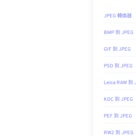
如果您需要更
式。
JPEG 轉換器
BMP 到 JPEG
如何開啟 J
GIF 到 JPEG
幾乎所有影像檢
即可在預設圖
PSD 到 JPEG
Leica RAW 到 
JPEG 檔案會在
Photos）和 M
KDC 到 JPEG
PEF 到 JPEG
開發者：
Chro
聯合影像專家
RW2 到 JPEG