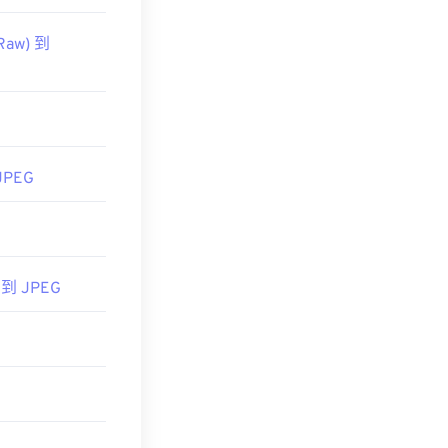
Raw) 到
JPEG
 到 JPEG