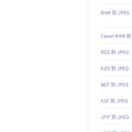
首次發布：
19
實用連結：
RAW 到 JPEG
https://en.wik
https://www.li
Canon RAW 到
DCS 到 JPEG
K25 到 JPEG
NEF 到 JPEG
X3F 到 JPEG
JFIF 到 JPEG