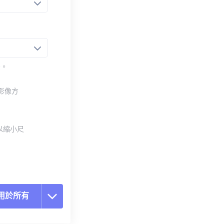
法。
整影像方
以縮小尺
用於所有
置所有選項