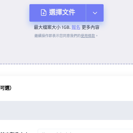
選擇文件
最大檔案大小 1GB.
報名
更多內容
來自裝置
繼續操作即表示您同意我們的
使用條款
。
來自 Dropbox
來自 Google 雲端硬碟
（可選）
來自 OneDrive
來自網址