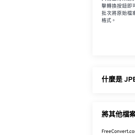
擊轉換按鈕即
批次將原始檔
格式。
什麼是 J
JPEG（聯合
供的顯著壓縮率
輸和在網站上
將其他檔