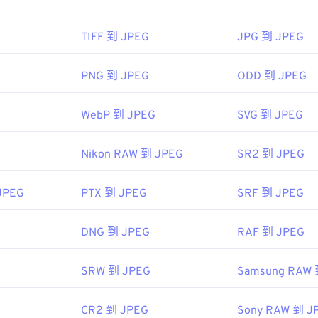
高的壓縮率，可以將
JPG 轉換為 WebP
，WebP 是一種更新、更
TIFF 到 JPEG
JPG 到 JPEG
PNG 到 JPEG
ODD 到 JPEG
PEG 檔案檔案？
WebP 到 JPEG
SVG 到 JPEG
視器程式和應用程式都能辨識並開啟 JPEG 檔案。只需雙擊 JPE
像檢視器、圖像編輯器或網頁瀏覽器中開啟它。
Nikon RAW 到 JPEG
SR2 到 JPEG
JPEG
PTX 到 JPEG
SRF 到 JPEG
常用的網頁瀏覽器（例如 Chrome）、Microsoft 應用程式（例如 Mi
ac OS 應用程式（例如 Apple Preview）中自動開啟。
DNG 到 JPEG
RAF 到 JPEG
SRW 到 JPEG
Samsung RAW 
me
小組
CR2 到 JPEG
Sony RAW 到 J