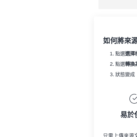
如何將來
點選
選擇
點選
轉換
狀態變成
易於
只需上傳來源