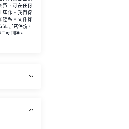
免費，可在任何
上運作。我們保
和隱私。文件採
 SSL 加密保護，
後自動刪除。
。 JPEG 提
常適合透過網路傳