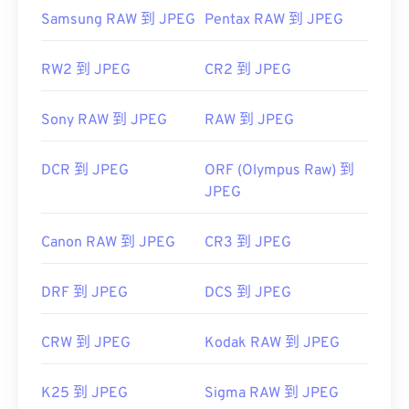
聯合影像專家小組
Samsung RAW 到 JPEG
Pentax RAW 到 JPEG
首次發布：
1992年9月18日
實用連結：
RW2 到 JPEG
CR2 到 JPEG
https://en.wikipedia.org/wiki/JPEG
Sony RAW 到 JPEG
RAW 到 JPEG
https://www.lifewire.com/jpg-jpeg-file-4139913
DCR 到 JPEG
ORF (Olympus Raw) 到
JPEG
Canon RAW 到 JPEG
CR3 到 JPEG
DRF 到 JPEG
DCS 到 JPEG
CRW 到 JPEG
Kodak RAW 到 JPEG
K25 到 JPEG
Sigma RAW 到 JPEG