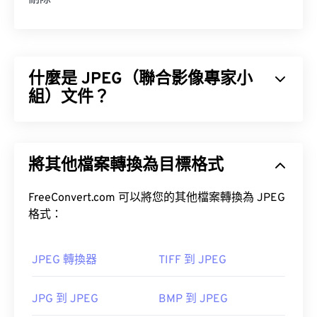
什麼是 JPEG（聯合影像專家小
組）文件？
JPEG（聯合影像專家小組）是一種通用檔案格式，
它利用演算法來壓縮照片和影像。 JPEG 提供的顯著
將其他檔案轉換為目標格式
壓縮率是其被廣泛應用的原因。因此，JPEG 檔案體
積相對較小，非常適合透過網路傳輸和在網站上使
用。
FreeConvert.com 可以將您的其他檔案轉換為 JPEG
格式：
工具，將檔案大小減少多達
80%！
JPEG 轉換器
TIFF 到 JPEG
如果您需要更高的壓縮率，可以將
JPG 轉換為
JPG 到 JPEG
BMP 到 JPEG
WebP
，WebP 是一種更新、更易壓縮的檔案格式。