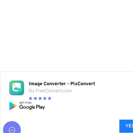
Image Converter - PixConvert
By FreeConvert.com
YES