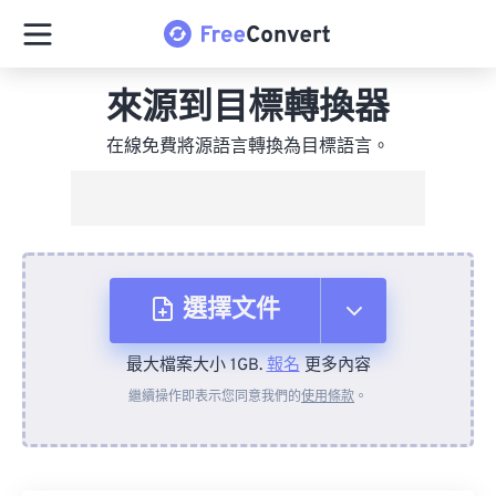
來源到目標轉換器
在線免費將源語言轉換為目標語言。
選擇文件
最大檔案大小 1GB.
報名
更多內容
來自裝置
繼續操作即表示您同意我們的
使用條款
。
來自 Dropbox