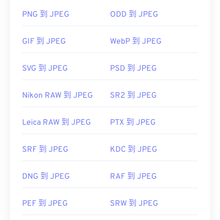
PNG 到 JPEG
ODD 到 JPEG
如何開啟 JPEG 檔案檔案？
GIF 到 JPEG
WebP 到 JPEG
幾乎所有影像檢視器程式和應用程式都能辨識並開啟
JPEG 檔案。只需雙擊 JPEG 文件，通常即可在預設
SVG 到 JPEG
PSD 到 JPEG
圖像檢視器、圖像編輯器或網頁瀏覽器中開啟它。
Nikon RAW 到 JPEG
SR2 到 JPEG
Leica RAW 到 JPEG
PTX 到 JPEG
JPEG 檔案會在常用的網頁瀏覽器（例如
SRF 到 JPEG
KDC 到 JPEG
Chrome）、Microsoft 應用程式（例如 Microsoft
Photos）和 Mac OS 應用程式（例如 Apple
Preview）中自動開啟。
DNG 到 JPEG
RAF 到 JPEG
PEF 到 JPEG
SRW 到 JPEG
開發者：
Chrome