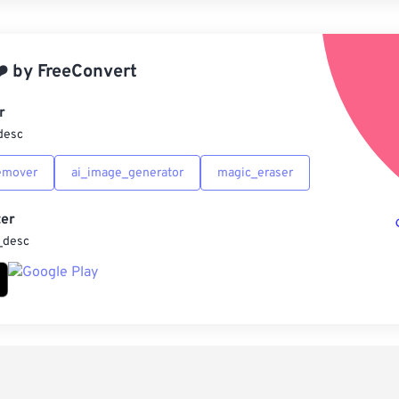
應
️
by
FreeConvert
另
r
desc
emover
ai_image_generator
magic_eraser
er
_desc