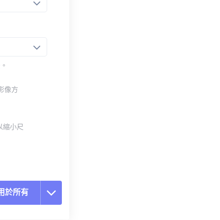
法。
整影像方
以縮小尺
用於所有
置所有選項