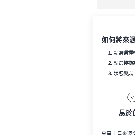
如何將來
點選
選擇
點選
轉換
狀態變成
易於
只需上傳來源