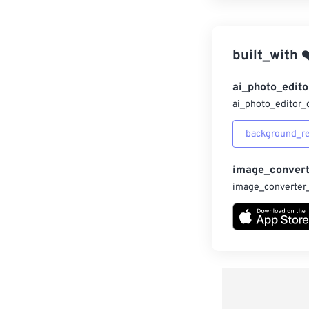
built_with
❤
ai_photo_edito
ai_photo_editor_
background_r
image_convert
image_converter