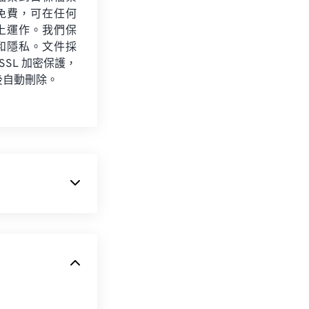
免費，可在任何
上運作。我們保
和隱私。文件採
 SSL 加密保護，
後自動刪除。
。 JPEG 提
常適合透過網路傳