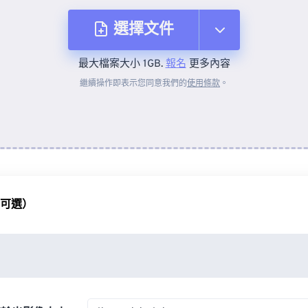
選擇文件
最大檔案大小 1GB.
報名
更多內容
來自裝置
繼續操作即表示您同意我們的
使用條款
。
來自 Dropbox
來自 Google 雲端硬碟
（可選）
來自 OneDrive
來自網址