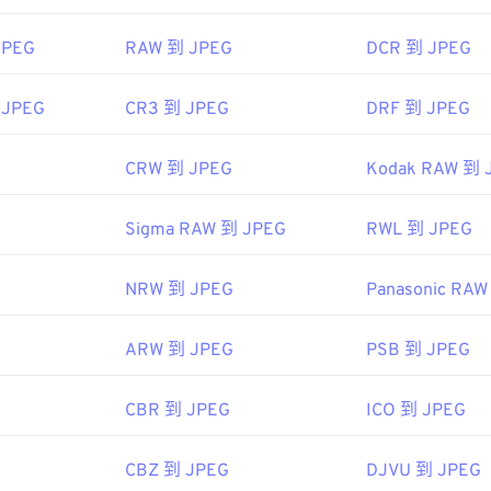
92年9月18日
JPEG
RAW 到 JPEG
DCR 到 JPEG
ipedia.org/wiki/JPEG
 JPEG
CR3 到 JPEG
DRF 到 JPEG
fewire.com/jpg-jpeg-file-4139913
CRW 到 JPEG
Kodak RAW 到 
Sigma RAW 到 JPEG
RWL 到 JPEG
NRW 到 JPEG
Panasonic RAW
ARW 到 JPEG
PSB 到 JPEG
CBR 到 JPEG
ICO 到 JPEG
CBZ 到 JPEG
DJVU 到 JPEG