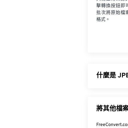
擊轉換按鈕即
批次將原始檔
格式。
什麼是 J
JPEG（聯合
供的顯著壓縮率
輸和在網站上
將其他檔