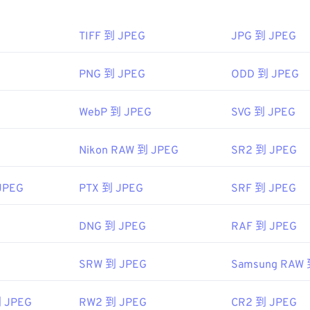
高的壓縮率，可以將
JPG 轉換為 WebP
，WebP 是一種更新、更
TIFF 到 JPEG
JPG 到 JPEG
PNG 到 JPEG
ODD 到 JPEG
PEG 檔案檔案？
WebP 到 JPEG
SVG 到 JPEG
視器程式和應用程式都能辨識並開啟 JPEG 檔案。只需雙擊 JPE
像檢視器、圖像編輯器或網頁瀏覽器中開啟它。
Nikon RAW 到 JPEG
SR2 到 JPEG
JPEG
PTX 到 JPEG
SRF 到 JPEG
常用的網頁瀏覽器（例如 Chrome）、Microsoft 應用程式（例如 Mi
ac OS 應用程式（例如 Apple Preview）中自動開啟。
DNG 到 JPEG
RAF 到 JPEG
SRW 到 JPEG
Samsung RAW 
me
小組
到 JPEG
RW2 到 JPEG
CR2 到 JPEG