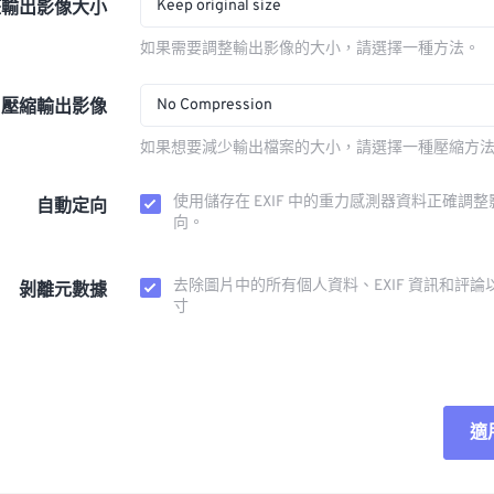
Keep original size
整輸出影像大小
如果需要調整輸出影像的大小，請選擇一種方法。
No Compression
壓縮輸出影像
如果想要減少輸出檔案的大小，請選擇一種壓縮方
使用儲存在 EXIF 中的重力感測器資料正確調
自動定向
向。
去除圖片中的所有個人資料、EXIF 資訊和評論
剝離元數據
寸
適
重