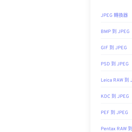
如果您需要更
式。
JPEG 轉換器
BMP 到 JPEG
如何開啟 J
GIF 到 JPEG
幾乎所有影像檢
即可在預設圖
PSD 到 JPEG
Leica RAW 到 
JPEG 檔案會在
Photos）和 M
KDC 到 JPEG
PEF 到 JPEG
開發者：
Chro
聯合影像專家
Pentax RAW 