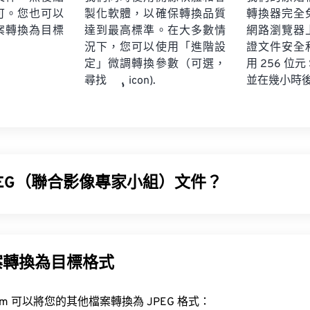
可。您也可以
製化軟體，以確保轉換品質
轉換器完全
案轉換為目標
達到最高標準。在大多數情
網路瀏覽器
況下，您可以使用「進階設
證文件安全
定」微調轉換參數（可選，
用 256 位元
並在幾小時
尋找
icon).
PEG（聯合影像專家小組）文件？
影像專家小組）是一種通用檔案格式，它利用演算法來壓縮照片和影像
是其被廣泛應用的原因。因此，JPEG 檔案體積相對較小，非
使用。
案轉換為目標格式
工具，將檔案大小減少多達 80%！
FreeConvert.com 可以將您的其他檔案轉換為 JPEG 格式：