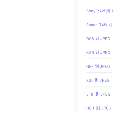
首次發布：
19
實用連結：
Sony RAW 到 
https://en.wik
Canon RAW 到
https://www.li
DCS 到 JPEG
K25 到 JPEG
NEF 到 JPEG
X3F 到 JPEG
JFIF 到 JPEG
HEIF 到 JPEG