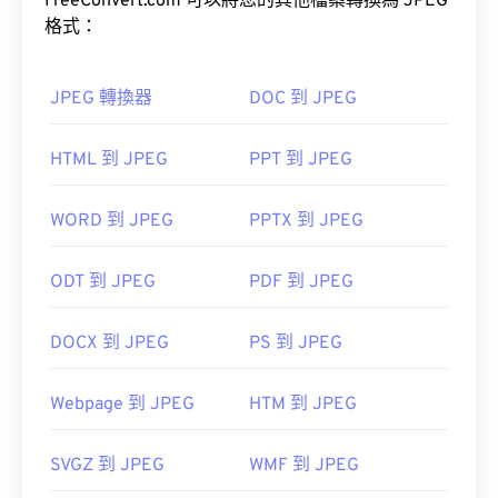
用。
FreeConvert.com 可以將您的其他檔案轉換為 JPEG
格式：
工具，將檔案大小減少多達
80%！
JPEG 轉換器
DOC 到 JPEG
如果您需要更高的壓縮率，可以將
JPG 轉換為
HTML 到 JPEG
PPT 到 JPEG
WebP
，WebP 是一種更新、更易壓縮的檔案格式。
WORD 到 JPEG
PPTX 到 JPEG
如何開啟 JPEG 檔案檔案？
ODT 到 JPEG
PDF 到 JPEG
幾乎所有影像檢視器程式和應用程式都能辨識並開啟
JPEG 檔案。只需雙擊 JPEG 文件，通常即可在預設
DOCX 到 JPEG
PS 到 JPEG
圖像檢視器、圖像編輯器或網頁瀏覽器中開啟它。
Webpage 到 JPEG
HTM 到 JPEG
SVGZ 到 JPEG
WMF 到 JPEG