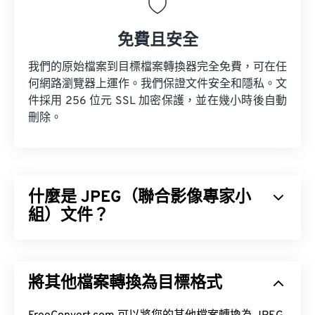
免費且安全
我們的原始檔案到目標檔案轉換器完全免費，可在任
何網路瀏覽器上運作。我們保證文件安全和隱私。文
件採用 256 位元 SSL 加密保護，並在幾小時後自動
刪除。
什麼是 JPEG（聯合影像專家小
組）文件？
JPEG（聯合影像專家小組）是一種通用檔案格式，
它利用演算法來壓縮照片和影像。 JPEG 提供的顯著
將其他檔案轉換為目標格式
壓縮率是其被廣泛應用的原因。因此，JPEG 檔案體
積相對較小，非常適合透過網路傳輸和在網站上使