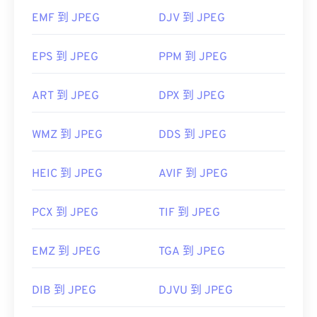
JPEG 檔案會在常用的網頁瀏覽器（例如
EMF 到 JPEG
DJV 到 JPEG
Chrome）、Microsoft 應用程式（例如 Microsoft
Photos）和 Mac OS 應用程式（例如 Apple
Preview）中自動開啟。
EPS 到 JPEG
PPM 到 JPEG
ART 到 JPEG
DPX 到 JPEG
開發者：
Chrome
聯合影像專家小組
WMZ 到 JPEG
DDS 到 JPEG
首次發布：
1992年9月18日
實用連結：
HEIC 到 JPEG
AVIF 到 JPEG
https://en.wikipedia.org/wiki/JPEG
PCX 到 JPEG
TIF 到 JPEG
https://www.lifewire.com/jpg-jpeg-file-4139913
EMZ 到 JPEG
TGA 到 JPEG
DIB 到 JPEG
DJVU 到 JPEG