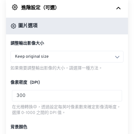
進階設定（可選）
來自 Google 雲端硬碟
圖片選項
來自 OneDrive
調整輸出影像大小
來自網址
Keep original size
如果需要調整輸出影像的大小，請選擇一種方法。
像素密度（DPI）
在光柵轉換中，透過設定每英吋像素數來確定影像清晰度，
選擇 0-1000 之間的 DPI 值。
背景顏色