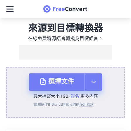
來源到目標轉換器
在線免費將源語言轉換為目標語言。
選擇文件
最大檔案大小 1GB.
報名
更多內容
來自裝置
繼續操作即表示您同意我們的
使用條款
。
來自 Dropbox