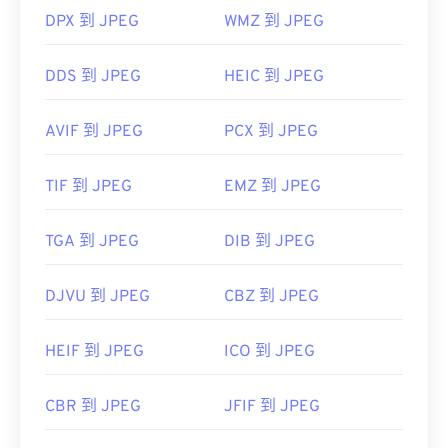
聯合影像專家小組
DPX 到 JPEG
WMZ 到 JPEG
首次發布：
1992年9月18日
實用連結：
DDS 到 JPEG
HEIC 到 JPEG
https://en.wikipedia.org/wiki/JPEG
AVIF 到 JPEG
PCX 到 JPEG
https://www.lifewire.com/jpg-jpeg-file-4139913
TIF 到 JPEG
EMZ 到 JPEG
TGA 到 JPEG
DIB 到 JPEG
DJVU 到 JPEG
CBZ 到 JPEG
HEIF 到 JPEG
ICO 到 JPEG
CBR 到 JPEG
JFIF 到 JPEG