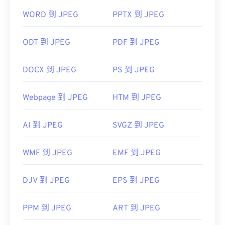
WORD 到 JPEG
PPTX 到 JPEG
如何開啟 JPEG 檔案檔案？
ODT 到 JPEG
PDF 到 JPEG
幾乎所有影像檢視器程式和應用程式都能辨識並開啟
JPEG 檔案。只需雙擊 JPEG 文件，通常即可在預設
DOCX 到 JPEG
PS 到 JPEG
圖像檢視器、圖像編輯器或網頁瀏覽器中開啟它。
Webpage 到 JPEG
HTM 到 JPEG
AI 到 JPEG
SVGZ 到 JPEG
JPEG 檔案會在常用的網頁瀏覽器（例如
WMF 到 JPEG
EMF 到 JPEG
Chrome）、Microsoft 應用程式（例如 Microsoft
Photos）和 Mac OS 應用程式（例如 Apple
Preview）中自動開啟。
DJV 到 JPEG
EPS 到 JPEG
PPM 到 JPEG
ART 到 JPEG
開發者：
Chrome