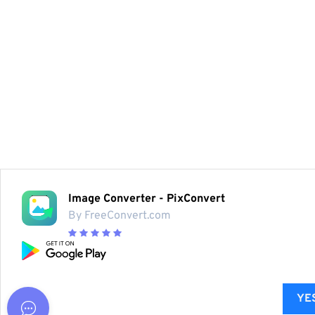
Image Converter - PixConvert
By FreeConvert.com
YES