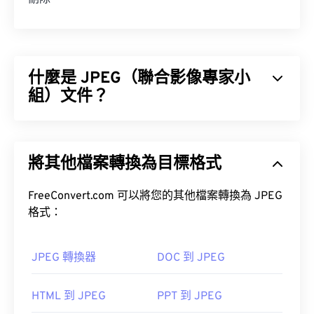
什麼是 JPEG（聯合影像專家小
組）文件？
JPEG（聯合影像專家小組）是一種通用檔案格式，
它利用演算法來壓縮照片和影像。 JPEG 提供的顯著
將其他檔案轉換為目標格式
壓縮率是其被廣泛應用的原因。因此，JPEG 檔案體
積相對較小，非常適合透過網路傳輸和在網站上使
用。
FreeConvert.com 可以將您的其他檔案轉換為 JPEG
格式：
工具，將檔案大小減少多達
80%！
JPEG 轉換器
DOC 到 JPEG
如果您需要更高的壓縮率，可以將
JPG 轉換為
HTML 到 JPEG
PPT 到 JPEG
WebP
，WebP 是一種更新、更易壓縮的檔案格式。