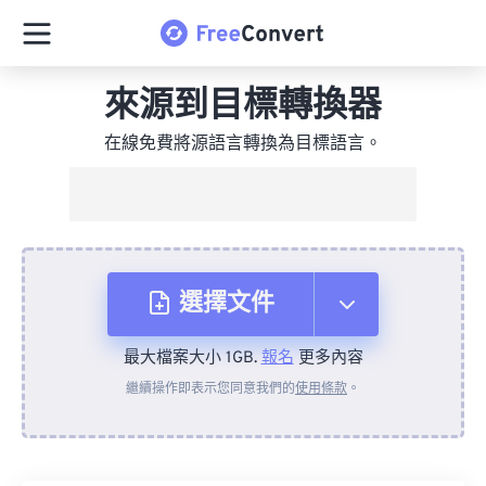
來源到目標轉換器
在線免費將源語言轉換為目標語言。
選擇文件
最大檔案大小 1GB.
報名
更多內容
來自裝置
繼續操作即表示您同意我們的
使用條款
。
來自 Dropbox