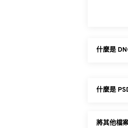
什麼是 D
Adobe 數位底
開發，但它並非
開放標準。
什麼是 PS
如何開啟 D
Photoshop 文件
強大且複雜的
開啟 DNG 的預設
Creative Cloud
將其他檔