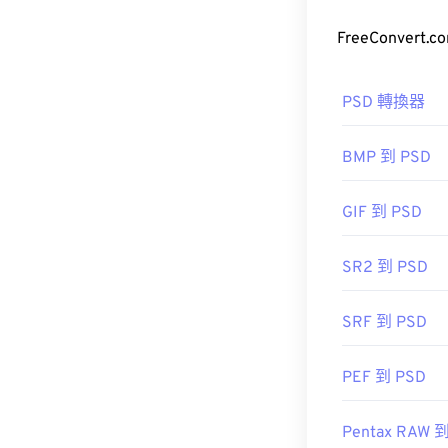
如何開啟 P
DNG 格式通常
PSD 轉換器
式。有多種程式可
Adobe Pho
以使用
Zoner P
Adobe 產品
BMP 到 PSD
開發者：
Adobe
由於 PSD 
GIF 到 PSD
首次發布：
200
可以壓縮資料
有用連結：
SR2 到 PSD
https://en.wiki
SRF 到 PSD
開發人員：
Ad
PEF 到 PSD
初始發佈日期
實用連結：
Pentax RAW 