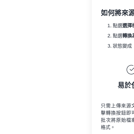
如何將來
點選
選擇
點選
轉換
狀態變成
易於
只需上傳來源
擊轉換按鈕即
批次將原始檔
格式。