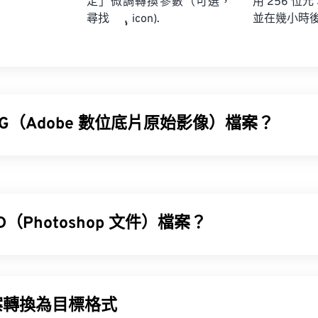
定」微調轉換參數（可選，
用 256 位元
並在幾小時
尋找
icon).
NG（Adobe 數位底片原始影像）檔案？
片原始影像 (DNG) 是一種用於數位相機的 RAW 檔案類型。儘管 DNG
任何相機、軟體或平台的專有格式。此外，DNG 格式是數位相機 
D（Photoshop 文件）檔案？
NG 檔案？
 (PSD) 是
Adobe Photoshop
的預設檔案類型，Adobe Photos
圖形設計程式。
程式是 Adobe Photoshop
Lightroom
，所有 Adobe 圖像編
案轉換為目標格式
）都可以輕鬆開啟 DNG 檔案。