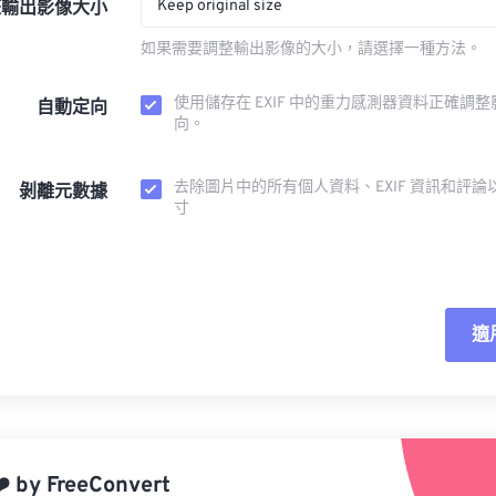
Keep original size
整輸出影像大小
如果需要調整輸出影像的大小，請選擇一種方法。
使用儲存在 EXIF 中的重力感測器資料正確調
自動定向
向。
去除圖片中的所有個人資料、EXIF 資訊和評論
剝離元數據
寸
適
重
應
️
by
FreeConvert