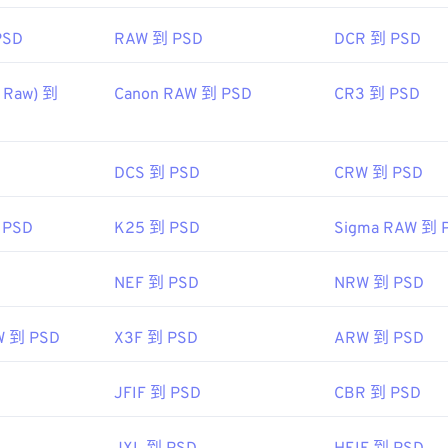
fewire.com/psd-file-2622194
PSD
RAW 到 PSD
DCR 到 PSD
 Raw) 到
Canon RAW 到 PSD
CR3 到 PSD
DCS 到 PSD
CRW 到 PSD
 PSD
K25 到 PSD
Sigma RAW 到 
NEF 到 PSD
NRW 到 PSD
W 到 PSD
X3F 到 PSD
ARW 到 PSD
JFIF 到 PSD
CBR 到 PSD