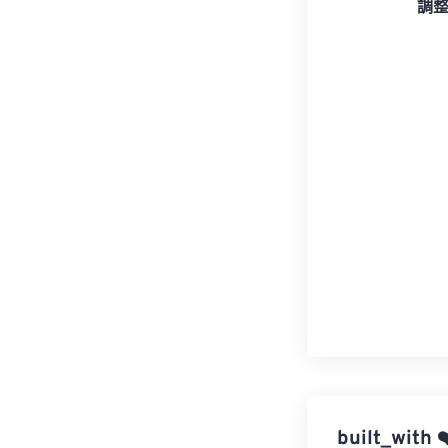
調
built_with
❤