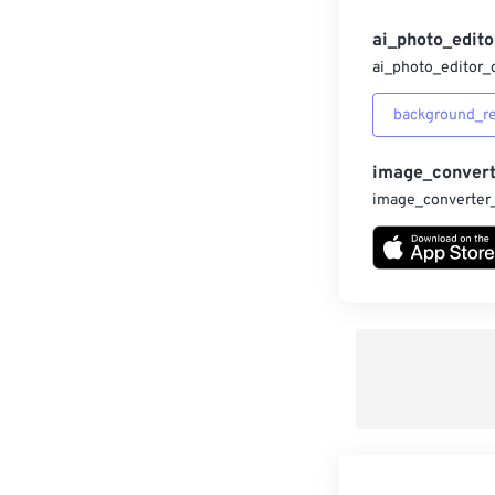
ai_photo_edito
ai_photo_editor_
background_r
image_convert
image_converter