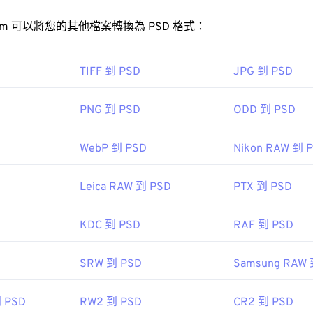
XnView MP
FreeConvert.com 可以將您的其他檔案轉換為 PSD 格式：
SD 檔案？
可以轉換為 JPEG 格式（使用
DNG to JPG Converter
）和其他可
TIFF 到 PSD
JPG 到 PSD
用於轉換 DNG 文件，包括前面提到的 Adobe 產品。在 Wind
toshop 是開啟 PSD 檔案最常用的程式。 GNU 影像處理程式（也稱為
hoto Studio
、
HDR Darkroom
和
darktable
。
的免費替代方案。
PNG 到 PSD
ODD 到 PSD
 Inc.
檔案體積較大，因此不易傳輸、儲存或共用。為了解決這個問題，PS
WebP 到 PSD
Nikon RAW 到 
4 年 9 月 27 日
的檔案格式。
Leica RAW 到 PSD
PTX 到 PSD
轉換為 JPEG
有損
無損壓縮
pedia.org/wiki/Digital_Negative
KDC 到 PSD
RAF 到 PSD
obe 公司
SRW 到 PSD
Samsung RAW 
：
1990 年 2 月 19 日
到 PSD
RW2 到 PSD
CR2 到 PSD