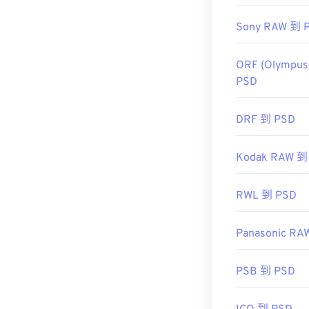
https://www.li
Sony RAW 到 
ORF (Olympus
PSD
DRF 到 PSD
Kodak RAW 到
RWL 到 PSD
Panasonic RA
PSB 到 PSD