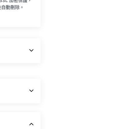
 SSL 加密保護，
後自動刪除。
 由 Adobe
RAW 格式的
hop 是一款功能
輯程式（例如