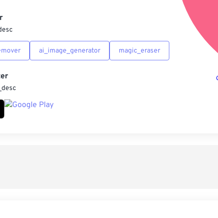
另
r
desc
emover
ai_image_generator
magic_eraser
er
_desc