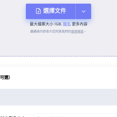
選擇文件
最大檔案大小 1GB.
報名
更多內容
來自裝置
繼續操作即表示您同意我們的
使用條款
。
來自 Dropbox
來自 Google 雲端硬碟
（可選）
來自 OneDrive
來自網址