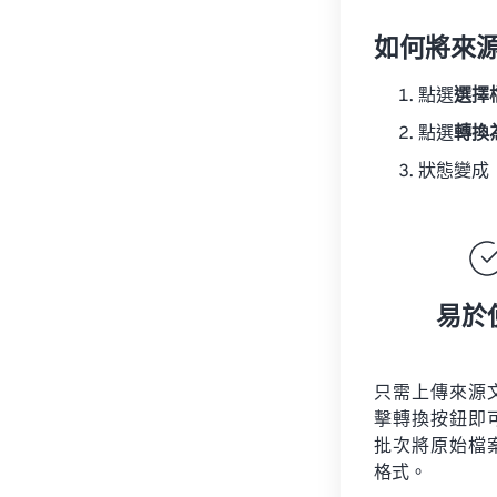
如何將來
點選
選擇
點選
轉換
狀態變成
易於
只需上傳來源
擊轉換按鈕即
批次將原始檔
格式。