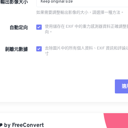
Keep original size
整輸出影像大小
如果需要調整輸出影像的大小，請選擇一種方法。
使用儲存在 EXIF 中的重力感測器資料正確調
自動定向
向。
去除圖片中的所有個人資料、EXIF 資訊和評論
剝離元數據
寸
適
重
應
️
by
FreeConvert