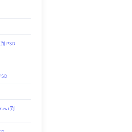
 到 PSD
PSD
Raw) 到