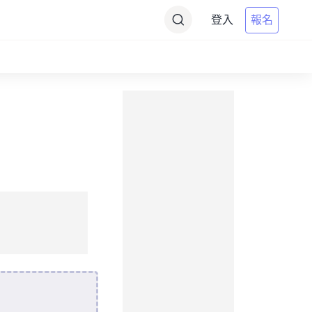
登入
報名