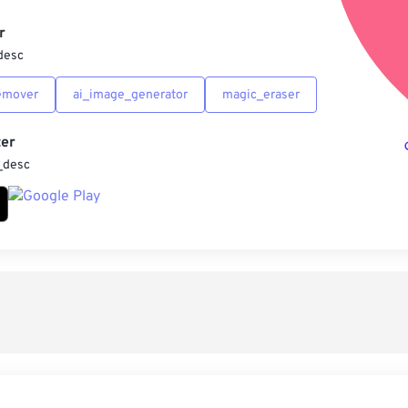
另
r
desc
emover
ai_image_generator
magic_eraser
er
_desc