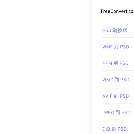
href="https://
如何開啟 P
EPS 可以轉換
PSD 轉換器
SVG 或 PDF。 
Adobe Pho
Adobe 產品
WMF 到 PSD
由於 PSD 
PPM 到 PSD
可以壓縮資料
WMZ 到 PSD
開發人員：
Ad
首次發布：
199
AVIF 到 PSD
開發人員：
Ad
JPEG 到 PSD
初始發佈日期
實用連結：
DIB 到 PSD