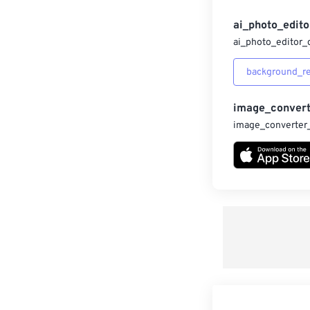
ai_photo_edito
ai_photo_editor_
background_r
image_convert
image_converter