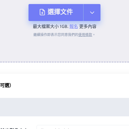
選擇文件
最大檔案大小 1GB.
報名
更多內容
來自裝置
繼續操作即表示您同意我們的
使用條款
。
來自 Dropbox
來自 Google 雲端硬碟
（可選）
來自 OneDrive
來自網址