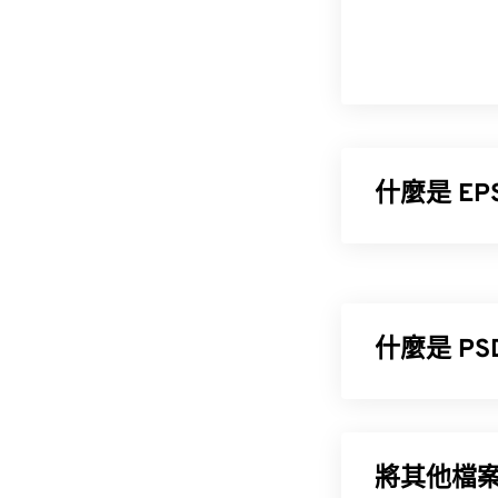
什麼是 EP
封裝式 PostS
EPS 檔案還
完整開啟它，也
「乾圖」。
什麼是 PS
如何開啟 E
Photoshop 文件
EPS 是一種
強大且複雜的
將其他檔