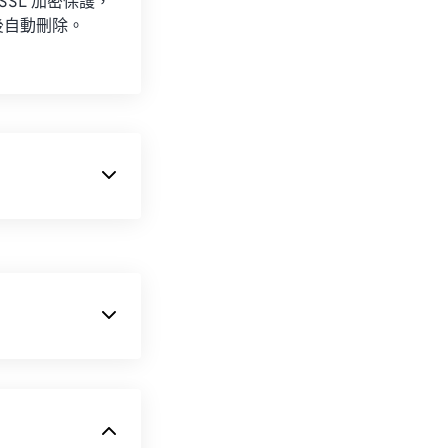
 SSL 加密保護，
後自動刪除。
和圖形指令。
有合適的軟體來
圖形，即所謂的
hop 是一款功能
hop Pro