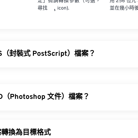
定」微調轉換參數（可選，
用 256 位元
並在幾小時
尋找
icon).
S（封裝式 PostScript）檔案？
cript (EPS) 是一種檔案格式，其中包含用於繪製
向量
圖片的文字
包含一個封裝影像，用於顯示最終影像的預期效果，即使使用者沒
可以獲得影像的低解析度預覽。 EPS 最常用於創建大型硬拷貝
D（Photoshop 文件）檔案？
PS 檔案？
 (PSD) 是
Adobe Photoshop
的預設檔案類型，Adobe Photos
相對較老的檔案格式，可以在許多應用程式中開啟。
圖形設計程式。
案轉換為目標格式
Adobe Illustrator
Adobe PhotoshopPaintS