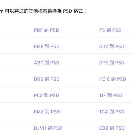
CorelDraw Graphics Suite
XnView
Pwww.
www.blender.org/" target="_blank">Blender
FreeConvert.com 可以將您的其他檔案轉換為 PSD 格式：
SD 檔案？
為多種不同的檔案類型，例如 AI、JPEG（
EPS 轉 JPG
）、PNG、
PDF 到 PSD
PS 到 PSD
EPS 由 Adobe 開發。
toshop 是開啟 PSD 檔案最常用的程式。 GNU 影像處理程式（也稱為
的免費替代方案。
EMF 到 PSD
DJV 到 PSD
檔案體積較大，因此不易傳輸、儲存或共用。為了解決這個問題，PS
ART 到 PSD
DPX 到 PSD
的檔案格式。
DDS 到 PSD
HEIC 到 PSD
obe 公司
轉換為 JPEG
有損
無損壓縮
2
PCX 到 PSD
TIF 到 PSD
obe 公司
EMZ 到 PSD
TGA 到 PSD
：
1990 年 2 月 19 日
DJVU 到 PSD
CBZ 到 PSD