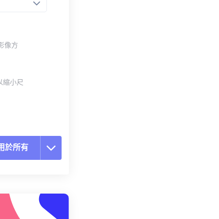
整影像方
以縮小尺
用於所有
置所有選項
用預設