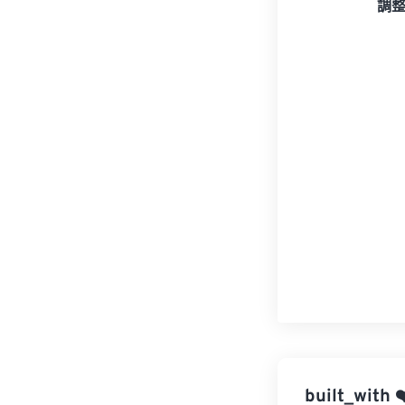
調
built_with
❤