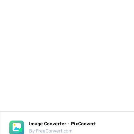
Image Converter - PixConvert
By FreeConvert.com