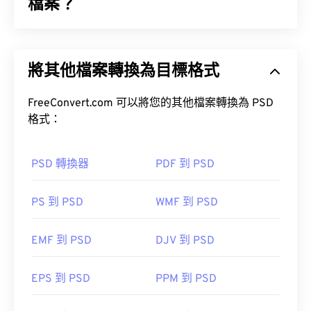
檔案？
Photoshop 文件 (PSD) 是
Adobe Photoshop
的預設
檔案類型，Adobe Photoshop 是一款功能強大且複
將其他檔案轉換為目標格式
雜的圖形設計程式。
FreeConvert.com 可以將您的其他檔案轉換為 PSD
格式：
PSD 轉換器
PDF 到 PSD
如何開啟 PSD 檔案？
PS 到 PSD
WMF 到 PSD
Adobe Photoshop 是開啟 PSD 檔案最常用的程式。
GNU 影像處理程式（也稱為 GIMP）是 Adobe 產品
EMF 到 PSD
DJV 到 PSD
的免費替代方案。
EPS 到 PSD
PPM 到 PSD
由於 PSD 檔案體積較大，因此不易傳輸、儲存或共