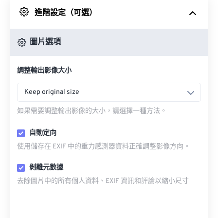
進階設定（可選）
來自 Google 雲端硬碟
圖片選項
來自 OneDrive
調整輸出影像大小
來自網址
Keep original size
如果需要調整輸出影像的大小，請選擇一種方法。
自動定向
使用儲存在 EXIF 中的重力感測器資料正確調整影像方向。
剝離元數據
去除圖片中的所有個人資料、EXIF 資訊和評論以縮小尺寸