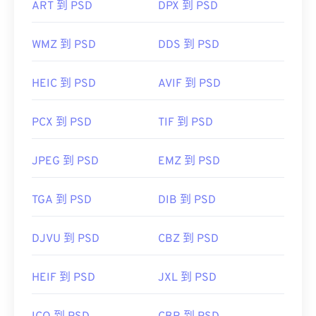
ART 到 PSD
DPX 到 PSD
用。為了解決這個問題，PSD 通常會轉換為可以壓
縮資料的檔案格式。
WMZ 到 PSD
DDS 到 PSD
轉換為 JPEG
有損
HEIC 到 PSD
無損壓縮
AVIF 到 PSD
PCX 到 PSD
TIF 到 PSD
開發人員：
Adobe 公司
初始發佈日期：
1990 年 2 月 19 日
JPEG 到 PSD
EMZ 到 PSD
實用連結：
TGA 到 PSD
DIB 到 PSD
https://www.lifewire.com/psd-file-2622194
DJVU 到 PSD
CBZ 到 PSD
HEIF 到 PSD
JXL 到 PSD