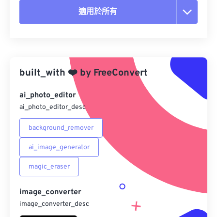
適用於所有
重置所有選項
應用預設
built_with
❤️
by
FreeConvert
另存為預設
ai_photo_editor
ai_photo_editor_desc
background_remover
ai_image_generator
magic_eraser
image_converter
image_converter_desc