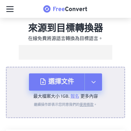
來源到目標轉換器
在線免費將源語言轉換為目標語言。
選擇文件
最大檔案大小 1GB.
報名
更多內容
來自裝置
繼續操作即表示您同意我們的
使用條款
。
來自 Dropbox