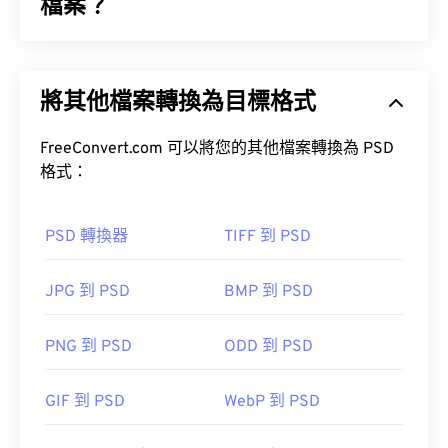
檔案？
Photoshop 文件 (PSD) 是
Adobe Photoshop
的預設
檔案類型，Adobe Photoshop 是一款功能強大且複
將其他檔案轉換為目標格式
雜的圖形設計程式。
FreeConvert.com 可以將您的其他檔案轉換為 PSD
格式：
PSD 轉換器
TIFF 到 PSD
如何開啟 PSD 檔案？
JPG 到 PSD
BMP 到 PSD
Adobe Photoshop 是開啟 PSD 檔案最常用的程式。
GNU 影像處理程式（也稱為 GIMP）是 Adobe 產品
PNG 到 PSD
ODD 到 PSD
的免費替代方案。
GIF 到 PSD
WebP 到 PSD
由於 PSD 檔案體積較大，因此不易傳輸、儲存或共