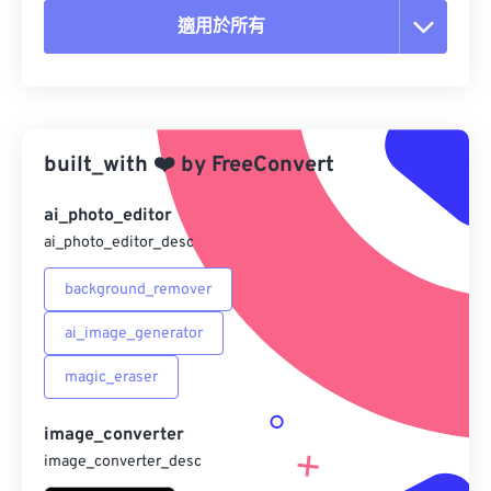
適用於所有
重置所有選項
應用預設
built_with
❤️
by
FreeConvert
另存為預設
ai_photo_editor
ai_photo_editor_desc
background_remover
ai_image_generator
magic_eraser
image_converter
image_converter_desc