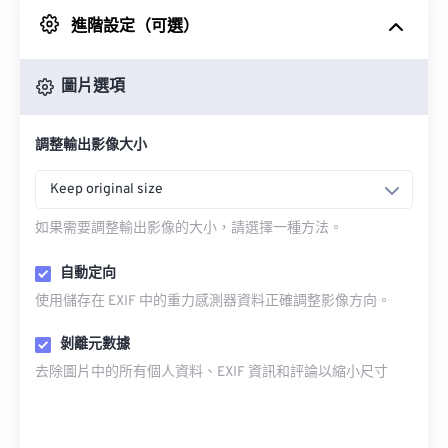
進階設定（可選）
來自 Google 雲端硬碟
圖片選項
來自 OneDrive
調整輸出影像大小
來自網址
Keep original size
如果需要調整輸出影像的大小，請選擇一種方法。
自動定向
使用儲存在 EXIF 中的重力感測器資料正確調整影像方向。
剝離元數據
去除圖片中的所有個人資料、EXIF 資訊和評論以縮小尺寸