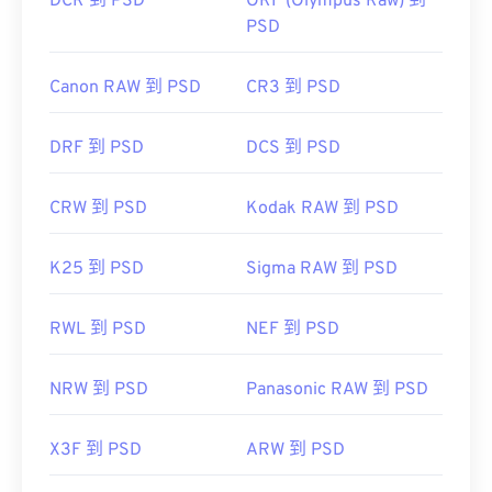
DCR 到 PSD
ORF (Olympus Raw) 到
PSD
Canon RAW 到 PSD
CR3 到 PSD
DRF 到 PSD
DCS 到 PSD
CRW 到 PSD
Kodak RAW 到 PSD
K25 到 PSD
Sigma RAW 到 PSD
RWL 到 PSD
NEF 到 PSD
NRW 到 PSD
Panasonic RAW 到 PSD
X3F 到 PSD
ARW 到 PSD