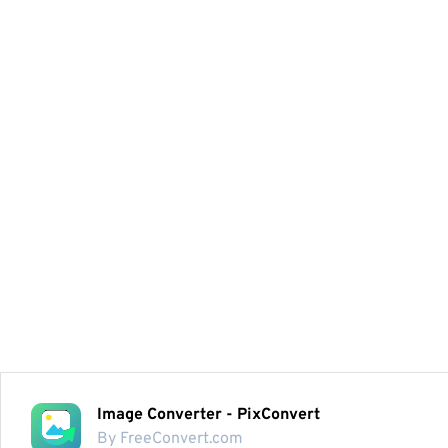
Image Converter - PixConvert
By FreeConvert.com