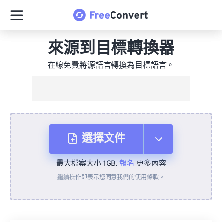
來源到目標轉換器
在線免費將源語言轉換為目標語言。
選擇文件
最大檔案大小 1GB.
報名
更多內容
來自裝置
繼續操作即表示您同意我們的
使用條款
。
來自 Dropbox