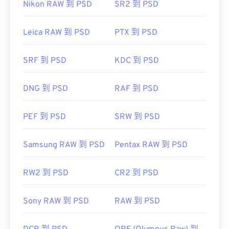
Nikon RAW 到 PSD
SR2 到 PSD
用。為了解決這個問題，PSD 通常會轉換為可以壓
縮資料的檔案格式。
Leica RAW 到 PSD
PTX 到 PSD
轉換為 JPEG
有損
SRF 到 PSD
無損壓縮
KDC 到 PSD
DNG 到 PSD
RAF 到 PSD
開發人員：
Adobe 公司
初始發佈日期：
1990 年 2 月 19 日
PEF 到 PSD
SRW 到 PSD
實用連結：
Samsung RAW 到 PSD
Pentax RAW 到 PSD
https://www.lifewire.com/psd-file-2622194
RW2 到 PSD
CR2 到 PSD
Sony RAW 到 PSD
RAW 到 PSD