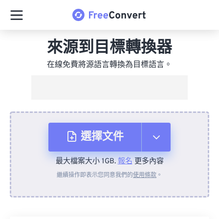
來源到目標轉換器
在線免費將源語言轉換為目標語言。
選擇文件
最大檔案大小 1GB.
報名
更多內容
來自裝置
繼續操作即表示您同意我們的
使用條款
。
來自 Dropbox