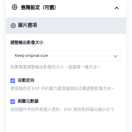
進階設定（可選）
來自 Google 雲端硬碟
圖片選項
來自 OneDrive
調整輸出影像大小
來自網址
Keep original size
如果需要調整輸出影像的大小，請選擇一種方法。
自動定向
使用儲存在 EXIF 中的重力感測器資料正確調整影像方向。
剝離元數據
去除圖片中的所有個人資料、EXIF 資訊和評論以縮小尺寸