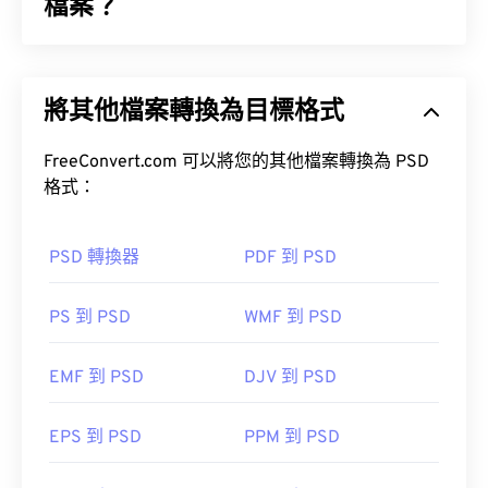
檔案？
Photoshop 文件 (PSD) 是
Adobe Photoshop
的預設
檔案類型，Adobe Photoshop 是一款功能強大且複
將其他檔案轉換為目標格式
雜的圖形設計程式。
FreeConvert.com 可以將您的其他檔案轉換為 PSD
格式：
PSD 轉換器
PDF 到 PSD
如何開啟 PSD 檔案？
PS 到 PSD
WMF 到 PSD
Adobe Photoshop 是開啟 PSD 檔案最常用的程式。
GNU 影像處理程式（也稱為 GIMP）是 Adobe 產品
EMF 到 PSD
DJV 到 PSD
的免費替代方案。
EPS 到 PSD
PPM 到 PSD
由於 PSD 檔案體積較大，因此不易傳輸、儲存或共