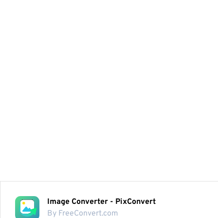
Image Converter - PixConvert
By FreeConvert.com