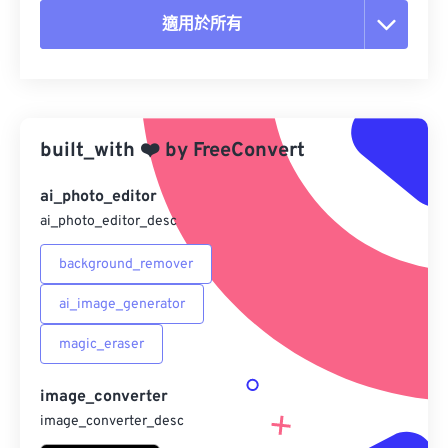
適用於所有
重置所有選項
應用預設
built_with
❤️
by
FreeConvert
另存為預設
ai_photo_editor
ai_photo_editor_desc
background_remover
ai_image_generator
magic_eraser
image_converter
image_converter_desc