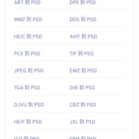
ART 到 PSD
DPX 到 PSD
用。為了解決這個問題，PSD 通常會轉換為可以壓
縮資料的檔案格式。
WMZ 到 PSD
DDS 到 PSD
轉換為 JPEG
有損
HEIC 到 PSD
無損壓縮
AVIF 到 PSD
PCX 到 PSD
TIF 到 PSD
開發人員：
Adobe 公司
初始發佈日期：
1990 年 2 月 19 日
JPEG 到 PSD
EMZ 到 PSD
實用連結：
TGA 到 PSD
DIB 到 PSD
https://www.lifewire.com/psd-file-2622194
DJVU 到 PSD
CBZ 到 PSD
HEIF 到 PSD
JXL 到 PSD