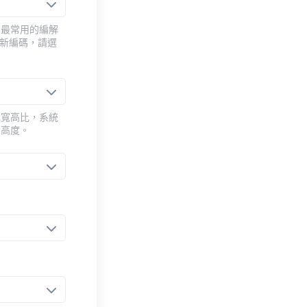
用最常用的編解
重新編碼，請選
或寬高比，系統
的高度。