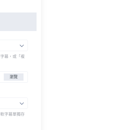
的字幕，或「複
瀏覽
而軟字幕單獨存