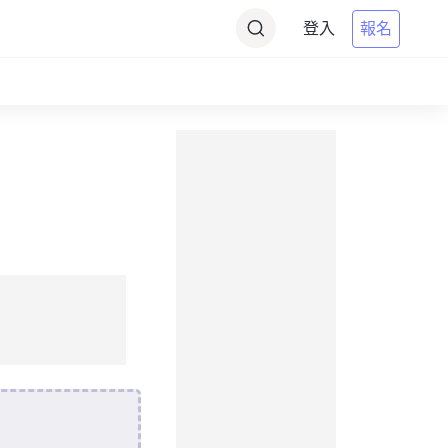
登入
報名