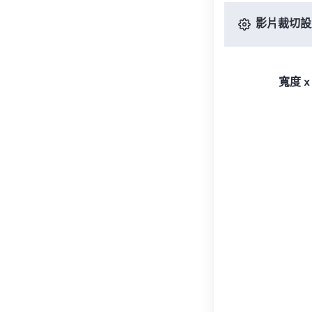
影片裁切設
寬度 