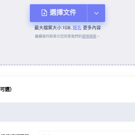
選擇文件
最大檔案大小 1GB.
報名
更多內容
來自裝置
繼續操作即表示您同意我們的
使用條款
。
來自 Dropbox
來自 Google 雲端硬碟
（可選）
來自 OneDrive
來自網址