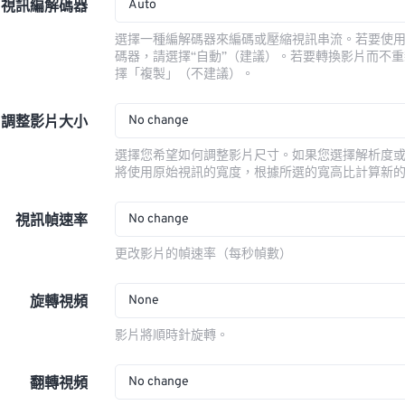
Auto
視訊編解碼器
選擇一種編解碼器來編碼或壓縮視訊串流。若要使
碼器，請選擇“自動”（建議）。若要轉換影片而不
擇「複製」（不建議）。
No change
調整影片大小
選擇您希望如何調整影片尺寸。如果您選擇解析度
將使用原始視訊的寬度，根據所選的寬高比計算新
No change
視訊幀速率
更改影片的幀速率（每秒幀數）
None
旋轉視頻
影片將順時針旋轉。
No change
翻轉視頻