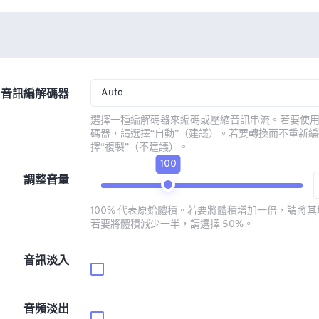
Auto
音訊編解碼器
選擇一種編解碼器來編碼或壓縮音訊串流。若要使
碼器，請選擇“自動”（建議）。若要轉換而不重新
擇“複製”（不建議）。
100
調整音量
100% 代表原始體積。若要將體積增加一倍，請將其增
若要將體積減少一半，請選擇 50%。
音訊淡入
音頻淡出