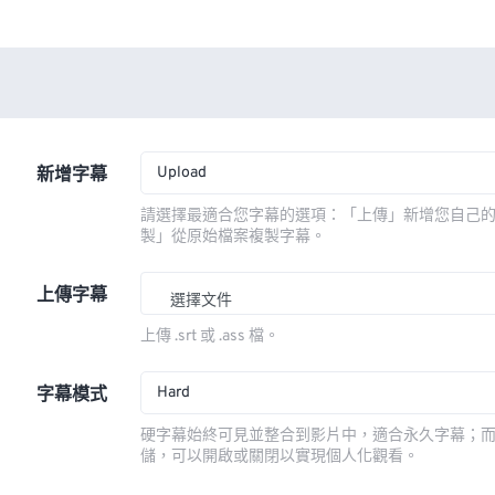
Upload
新增字幕
請選擇最適合您字幕的選項：「上傳」新增您自己
製」從原始檔案複製字幕。
上傳字幕
選擇文件
上傳 .srt 或 .ass 檔。
Hard
字幕模式
硬字幕始終可見並整合到影片中，適合永久字幕；
儲，可以開啟或關閉以實現個人化觀看。