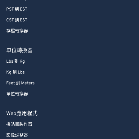
73
73
PST 到 EST
74
74
CST 到 EST
75
75
存檔轉換器
76
76
77
77
單位轉換器
78
78
Lbs 到 Kg
79
79
Kg 到 Lbs
80
80
Feet 到 Meters
81
81
單位轉換器
82
82
83
83
Web應用程式
84
84
拼貼畫製作器
85
85
影像調整器
86
86