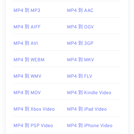
MP4 到 MP3
MP4 到 AAC
MP4 到 AIFF
MP4 到 OGV
00
00
00
00
00
00
00
00
MP4 到 AVI
MP4 到 3GP
MP4 到 WEBM
MP4 到 MKV
00
00
00
00
00
00
00
00
01
01
01
01
01
01
01
01
MP4 到 WMV
MP4 到 FLV
02
02
02
02
02
02
02
02
03
03
03
03
03
03
03
03
MP4 到 MOV
MP4 到 Kindle Video
04
04
04
04
04
04
04
04
MP4 到 Xbox Video
MP4 到 iPad Video
05
05
05
05
05
05
05
05
06
06
06
06
06
06
06
06
MP4 到 PSP Video
MP4 到 iPhone Video
07
07
07
07
07
07
07
07