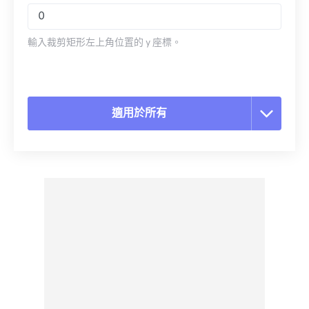
輸入裁剪矩形左上角位置的 y 座標。
適用於所有
重置所有選項
應用預設
另存為預設