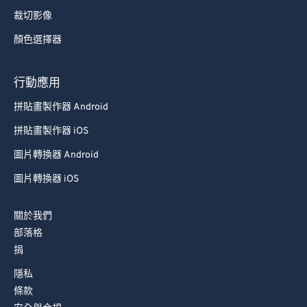
裁切影像
87
87
顏色選擇器
88
88
89
89
行動應用
90
90
拼貼畫製作器 Android
91
91
拼貼畫製作器 iOS
92
92
圖片轉換器 Android
93
93
圖片轉換器 iOS
94
94
95
95
關於我們
96
96
部落格
捐
97
97
隱私
98
98
條款
99
99