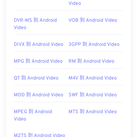
Video
https://en.wikipedia.org/wiki/MPEG-4
https://mpeg.chiariglione.org/standards/mpeg-
DVR-MS 到 Android
VOB 到 Android Video
4.html
Video
DIVX 到 Android Video
3GPP 到 Android Video
MPG 到 Android Video
RM 到 Android Video
QT 到 Android Video
M4V 到 Android Video
MOD 到 Android Video
SWF 到 Android Video
MPEG 到 Android
MTS 到 Android Video
Video
M2TS 到 Android Video