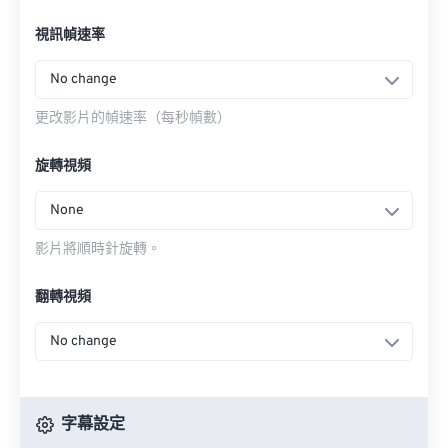
視訊幀速率
No change
更改影片的幀速率（每秒幀數）
旋轉視頻
None
影片將順時針旋轉。
翻轉視頻
No change
字幕設定