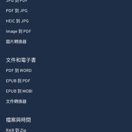
JPG 到 PDF
60
60
PDF 到 JPG
61
61
HEIC 到 JPG
62
62
Image 到 PDF
63
63
64
64
圖片轉換器
65
65
文件和電子書
66
66
PDF 到 WORD
67
67
EPUB 到 PDF
68
68
EPUB 到 MOBI
69
69
文件轉換器
70
70
71
71
檔案與時間
72
72
RAR 到 Zip