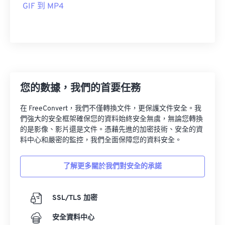
GIF 到 MP4
21
21
21
21
21
21
21
21
22
22
22
22
22
22
22
22
23
23
23
23
23
23
23
23
24
24
24
24
24
24
25
25
25
25
25
25
您的數據，我們的首要任務
26
26
26
26
26
26
在 FreeConvert，我們不僅轉換文件，更保護文件安全。我
27
27
27
27
27
27
們強大的安全框架確保您的資料始終安全無虞，無論您轉換
的是影像、影片還是文件。憑藉先進的加密技術、安全的資
28
28
28
28
28
28
料中心和嚴密的監控，我們全面保障您的資料安全。
29
29
29
29
29
29
30
30
30
30
30
30
了解更多關於我們對安全的承諾
31
31
31
31
31
31
SSL/TLS 加密
32
32
32
32
32
32
33
33
33
33
33
33
安全資料中心