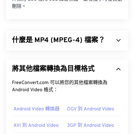
刪除。
什麼是 MP4 (MPEG-4) 檔案？
MPEG-4 (MP4) 是一種容器視訊格式，可以儲存多媒
體數據，通常是音訊和視訊。它與各種設備和作業系
將其他檔案轉換為目標格式
統相容，使用
編解碼器
來壓縮檔案大小，從而產生易
於管理和儲存的檔案。它也是一種流行的影片格式，
用於在網路上進行串流媒體播放，例如在 YouTube
FreeConvert.com 可以將您的其他檔案轉換為
上。許多人認為 MP4 是當今最好的視訊格式之一。
Android Video 格式：
Android Video 轉換器
OGV 到 Android Video
如何開啟 MP4 檔案？
AVI 到 Android Video
3GP 到 Android Video
MP4 檔案會在作業系統的預設視訊播放器中開啟。