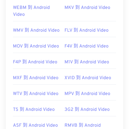
只需雙擊該文件即可開啟。無需第三方軟體。
WEBM 到 Android
MKV 到 Android Video
Windows Player 中開
Video
啟。在 Mac 系統中，它會在
QuickTime
WMV 到 Android Video
FLV 到 Android Video
在某些裝置上，尤其是行動裝置上，開啟這種檔案類
型可能會出現問題。 MP4 是一種包含各種資料的容
MOV 到 Android Video
F4V 到 Android Video
器，因此，當檔案無法開啟時，通常表示容器中的資
料（音訊或視訊編解碼器）與裝置的作業系統不相
F4P 到 Android Video
M1V 到 Android Video
容。
VLC 媒體播放器
MXF 到 Android Video
XVID 到 Android Video
開發者：
運動影像專家小組 (MPEG)
WTV 到 Android Video
MPV 到 Android Video
標準：
ISO/IEC 14496
TS 到 Android Video
3G2 到 Android Video
初始發布：
1999
實用連結：
ASF 到 Android Video
RMVB 到 Android