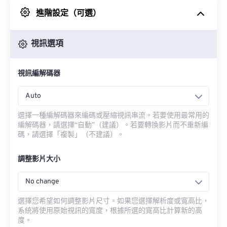
進階設定（可選）
來自 Google 雲端硬碟
視訊選項
來自 OneDrive
視訊編解碼器
來自網址
Auto
選擇一種編解碼器來編碼或壓縮視訊串流。若要使用最常用的
編解碼器，請選擇“自動”（建議）。若要轉換影片而不重新編
碼，請選擇「複製」（不建議）。
調整影片大小
No change
選擇您希望如何調整影片尺寸。如果您選擇解析度或寬高比，
系統將使用原始視訊的寬度，根據所選的寬高比計算新的高
度。