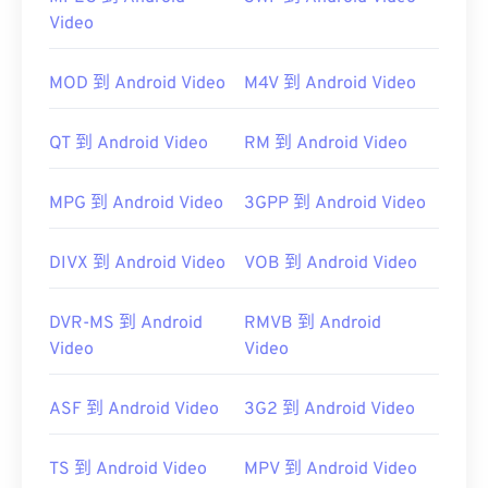
MTS 是攝影機和藍光光碟的標準常用檔案類型。因
Video
此，只需雙擊該文件，即可在幾乎所有作業系統（包
括行動裝置）上開啟它。
MOD 到 Android Video
M4V 到 Android Video
Apple 的 Final
Cut Pro
VLC 媒體播放器
QT 到 Android Video
RM 到 Android Video
有時 MTS 檔案體積較大，難以管理和儲存。要減小
MPG 到 Android Video
3GPP 到 Android Video
檔案大小，只需將 MTS 檔案轉換為 MP4 格式即
可。
DIVX 到 Android Video
VOB 到 Android Video
Cnet.com
DVR-MS 到 Android
RMVB 到 Android
開發者：
Panasonic
和
Sony
Video
Video
首次發布：
2006
實用連結：
ASF 到 Android Video
3G2 到 Android Video
https://en.wikipedia.org/wiki/.m2ts
TS 到 Android Video
MPV 到 Android Video
http://www.blu-raydisc.com/en/languagetest.aspx