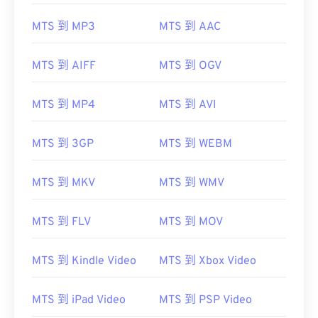
MTS 到 MP3
MTS 到 AAC
MTS 到 AIFF
MTS 到 OGV
00
00
00
00
00
00
00
00
MTS 到 MP4
MTS 到 AVI
00
00
00
00
00
00
00
00
MTS 到 3GP
MTS 到 WEBM
01
01
01
01
01
01
01
01
02
02
02
02
02
02
02
02
MTS 到 MKV
MTS 到 WMV
03
03
03
03
03
03
03
03
04
04
04
04
04
04
04
04
MTS 到 FLV
MTS 到 MOV
05
05
05
05
05
05
05
05
MTS 到 Kindle Video
MTS 到 Xbox Video
06
06
06
06
06
06
06
06
07
07
07
07
07
07
07
07
MTS 到 iPad Video
MTS 到 PSP Video
08
08
08
08
08
08
08
08