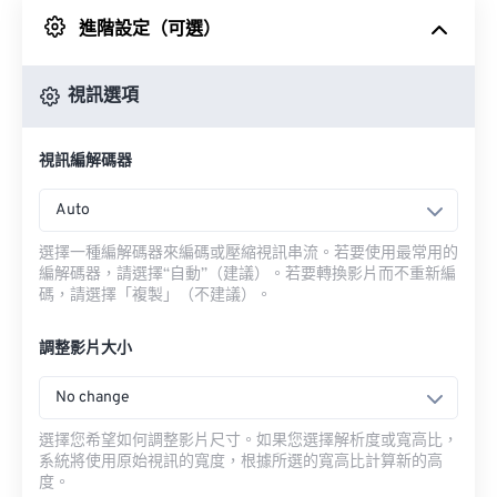
進階設定（可選）
來自 Google 雲端硬碟
視訊選項
來自 OneDrive
視訊編解碼器
來自網址
Auto
選擇一種編解碼器來編碼或壓縮視訊串流。若要使用最常用的
編解碼器，請選擇“自動”（建議）。若要轉換影片而不重新編
碼，請選擇「複製」（不建議）。
調整影片大小
No change
選擇您希望如何調整影片尺寸。如果您選擇解析度或寬高比，
系統將使用原始視訊的寬度，根據所選的寬高比計算新的高
度。