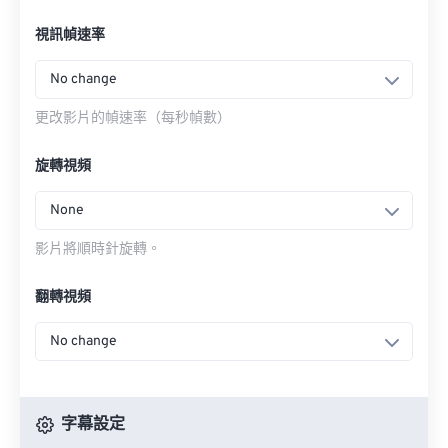
視訊幀速率
No change
更改影片的幀速率（每秒幀數）
旋轉視頻
None
影片將順時針旋轉。
翻轉視頻
No change
字幕設定