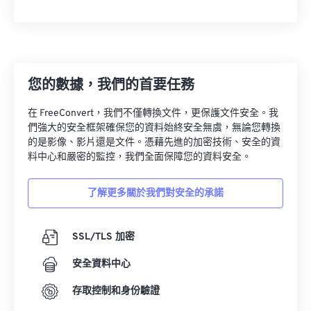
22
22
22
22
22
22
22
22
23
23
23
23
23
23
23
23
24
24
24
24
24
24
您的數據，我們的首要任務
25
25
25
25
25
25
26
26
26
26
26
26
在 FreeConvert，我們不僅轉換文件，更保護文件安全。我
們強大的安全框架確保您的資料始終安全無虞，無論您轉換
27
27
27
27
27
27
的是影像、影片還是文件。憑藉先進的加密技術、安全的資
料中心和嚴密的監控，我們全面保障您的資料安全。
28
28
28
28
28
28
29
29
29
29
29
29
了解更多關於我們對安全的承諾
30
30
30
30
30
30
31
31
31
31
31
31
SSL/TLS 加密
32
32
32
32
32
32
安全資料中心
33
33
33
33
33
33
存取控制和身份驗證
34
34
34
34
34
34