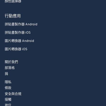
顏色選擇器
88
88
89
89
行動應用
90
90
拼貼畫製作器 Android
91
91
拼貼畫製作器 iOS
92
92
圖片轉換器 Android
93
93
圖片轉換器 iOS
94
94
關於我們
95
95
部落格
96
96
捐
97
97
隱私
98
98
條款
安全與合規
99
99
接觸
地位