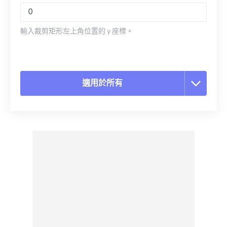
輸入裁剪矩形左上角位置的 y 座標。
適用於所有
重置所有選項
應用預設
另存為預設