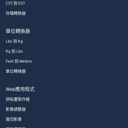
74
74
CST 到 EST
75
75
存檔轉換器
76
76
77
77
單位轉換器
78
78
Lbs 到 Kg
79
79
Kg 到 Lbs
80
80
Feet 到 Meters
81
81
單位轉換器
82
82
83
83
Web應用程式
84
84
拼貼畫製作器
85
85
影像調整器
86
86
裁切影像
87
87