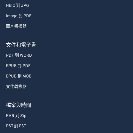
61
61
HEIC 到 JPG
62
62
Image 到 PDF
63
63
圖片轉換器
64
64
65
65
文件和電子書
66
66
PDF 到 WORD
67
67
EPUB 到 PDF
68
68
EPUB 到 MOBI
69
69
文件轉換器
70
70
71
71
檔案與時間
72
72
RAR 到 Zip
73
73
PST 到 EST