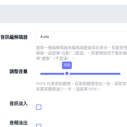
Auto
音訊編解碼器
選擇一種編解碼器來編碼或壓縮音訊串流。若要使
碼器，請選擇“自動”（建議）。若要轉換而不重新
擇“複製”（不建議）。
100
調整音量
100% 代表原始體積。若要將體積增加一倍，請將其增
若要將體積減少一半，請選擇 50%。
音訊淡入
音頻淡出