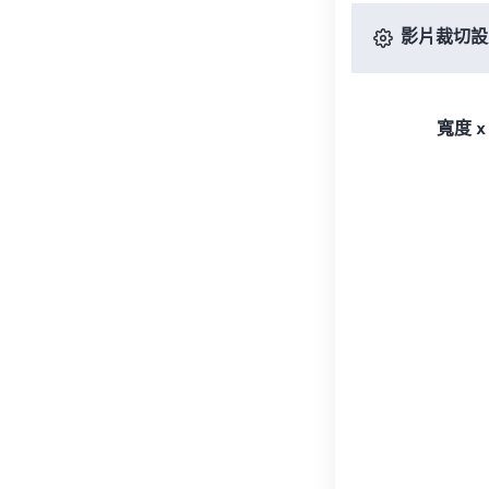
影片裁切設
寬度 