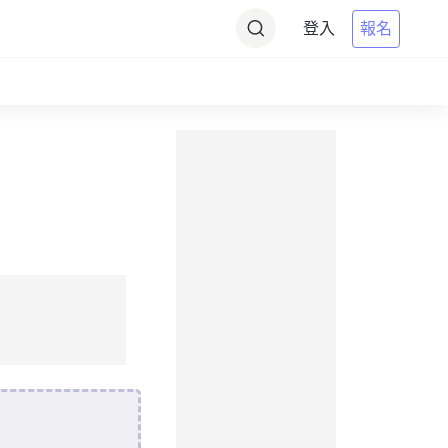
登入
報名