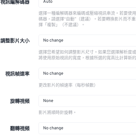
Auto
視訊編解碼器
選擇一種編解碼器來編碼或壓縮視訊串流。若要使
碼器，請選擇“自動”（建議）。若要轉換影片而不
擇「複製」（不建議）。
No change
調整影片大小
選擇您希望如何調整影片尺寸。如果您選擇解析度
將使用原始視訊的寬度，根據所選的寬高比計算新
No change
視訊幀速率
更改影片的幀速率（每秒幀數）
None
旋轉視頻
影片將順時針旋轉。
No change
翻轉視頻