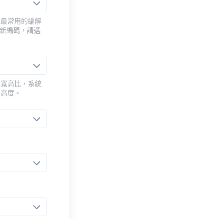
用最常用的編解
重新編碼，請選
或寬高比，系統
的高度。