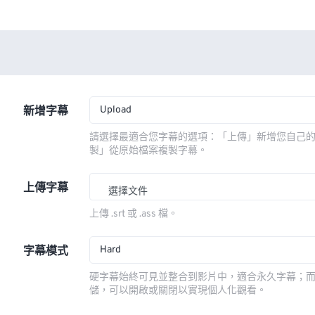
Upload
新增字幕
請選擇最適合您字幕的選項：「上傳」新增您自己
製」從原始檔案複製字幕。
上傳字幕
選擇文件
上傳 .srt 或 .ass 檔。
Hard
字幕模式
硬字幕始終可見並整合到影片中，適合永久字幕；
儲，可以開啟或關閉以實現個人化觀看。