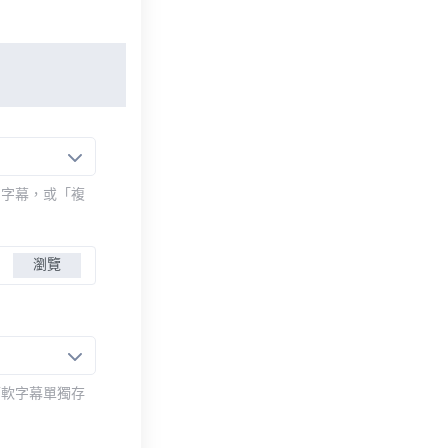
的字幕，或「複
瀏覽
而軟字幕單獨存