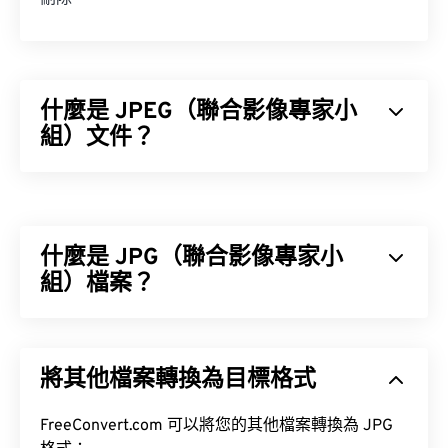
什麼是 JPEG（聯合影像專家小
組）文件？
JPEG（聯合影像專家小組）是一種通用檔案格式，
它利用演算法來壓縮照片和影像。 JPEG 提供的顯著
壓縮率是其被廣泛應用的原因。因此，JPEG 檔案體
什麼是 JPG（聯合影像專家小
積相對較小，非常適合透過網路傳輸和在網站上使
用。
組）檔案？
工具，將檔案大小減少多達
JPG（聯合影像專家小組）是一種通用檔案格式，它
80%！
利用演算法來壓縮照片和影像。 JPG 格式之所以被
將其他檔案轉換為目標格式
廣泛使用，是因為它具有極高的壓縮率。因此，JPG
檔案體積相對較小，非常適合透過網路傳輸和在網站
如果您需要更高的壓縮率，可以將
JPG 轉換為
上使用。
FreeConvert.com 可以將您的其他檔案轉換為 JPG
WebP
，WebP 是一種更新、更易壓縮的檔案格式。