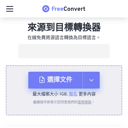
來源到目標轉換器
在線免費將源語言轉換為目標語言。
選擇文件
最大檔案大小 1GB.
報名
更多內容
來自裝置
繼續操作即表示您同意我們的
使用條款
。
來自 Dropbox