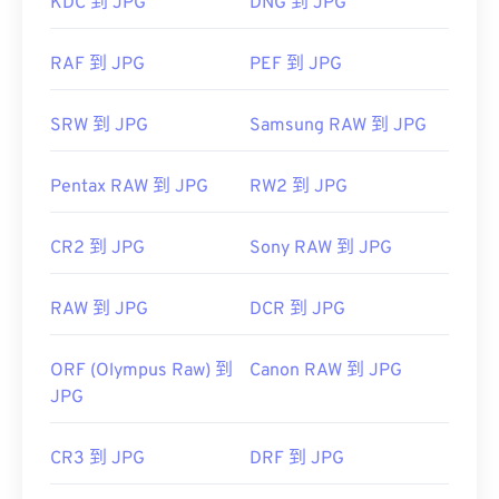
KDC 到 JPG
DNG 到 JPG
聯合影像專家小組
Mac OS 應用程式（例如 Apple Preview）中自動開
首次發布：
啟。
1992年9月18日
RAF 到 JPG
PEF 到 JPG
實用連結：
影像調整器
https://en.wikipedia.org/wiki/JPEG
SRW 到 JPG
Samsung RAW 到 JPG
https://www.lifewire.com/jpg-jpeg-file-4139913
Pentax RAW 到 JPG
RW2 到 JPG
開發者：
聯合圖像專家群組
初始發佈日期：
1992 年 9 月 18 日
CR2 到 JPG
Sony RAW 到 JPG
相關 JPG 工具：
使用我們的
顏色選擇器
從映像中擷取顏色
RAW 到 JPG
DCR 到 JPG
ORF (Olympus Raw) 到
Canon RAW 到 JPG
JPG
CR3 到 JPG
DRF 到 JPG