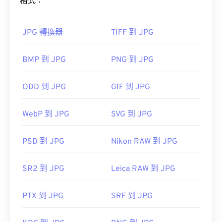
格式：
工具，將檔案大小減少多達
80%！
如何開啟 JPEG 檔案檔案？
JPG 轉換器
TIFF 到 JPG
如果您需要更高的壓縮率，可以將
JPG 轉換為
幾乎所有影像檢視器程式和應用程式都能辨識並開啟
BMP 到 JPG
PNG 到 JPG
WebP
，WebP 是一種更新、更易壓縮的檔案格式。
JPEG 檔案。只需雙擊 JPEG 文件，通常即可在預設
圖像檢視器、圖像編輯器或網頁瀏覽器中開啟它。
ODD 到 JPG
GIF 到 JPG
如何開啟 JPG 檔案檔案？
WebP 到 JPG
SVG 到 JPG
幾乎所有影像檢視器程式和應用程式都能辨識並開啟
JPG 檔案。通常情況下，只需雙擊 JPG 文件，即可
JPEG 檔案會在常用的網頁瀏覽器（例如
PSD 到 JPG
Nikon RAW 到 JPG
在預設的圖像檢視器、圖像編輯器或網頁瀏覽器中開
Chrome）、Microsoft 應用程式（例如 Microsoft
啟。若要選擇特定應用程式開啟文件，請右鍵單擊並
Photos）和 Mac OS 應用程式（例如 Apple
SR2 到 JPG
Leica RAW 到 JPG
選擇“開啟方式”進行選擇。
Preview）中自動開啟。
PTX 到 JPG
SRF 到 JPG
JPG 檔案會在常用的網頁瀏覽器（例如 Chrome）、
開發者：
Chrome
Microsoft 應用程式（例如 Microsoft Photos）和