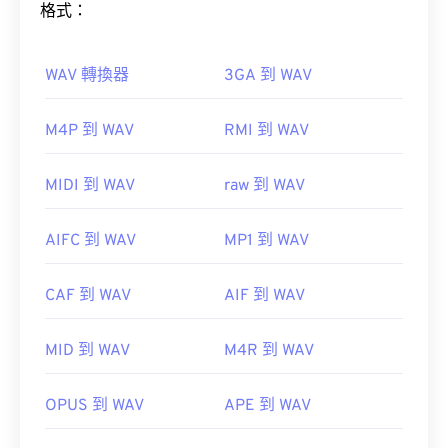
格式：
開啟。
Windows Player 中開
啟。在 Mac 系統中，它會在
QuickTime
WAV 轉換器
3GA 到 WAV
如何開啟 WAV 檔案？
M4P 到 WAV
RMI 到 WAV
開啟 WAV 檔案的預設播放器是
Windows Media
Player
。
MIDI 到 WAV
raw 到 WAV
有時，開啟 MPEG 檔案需要使用第三方軟體，例如
iTunes
VLC 媒體播放器
WAV
當檔案包含 MPEG-2 影片時。在這種情況下，請下
載 MPEG-2 視訊解碼器（DVD 解碼器套件）。
AIFC 到 WAV
MP1 到 WAV
UltraMixer
VLC 媒體播放
器
CAF 到 WAV
AIF 到 WAV
Elmedia Player
MID 到 WAV
M4R 到 WAV
開發者：
運動影像專家小組 (MPEG)
開發者：
Microsoft
，
IBIB
首次發布：
1988
OPUS 到 WAV
APE 到 WAV
初始發布：
1991
實用連結：
實用連結：