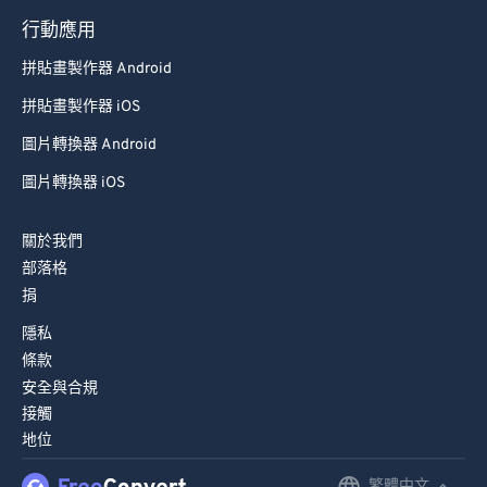
79
79
行動應用
80
80
拼貼畫製作器 Android
81
81
拼貼畫製作器 iOS
82
82
圖片轉換器 Android
83
83
圖片轉換器 iOS
84
84
85
85
關於我們
部落格
86
86
捐
87
87
隱私
88
88
條款
89
89
安全與合規
接觸
90
90
地位
91
91
繁體中文