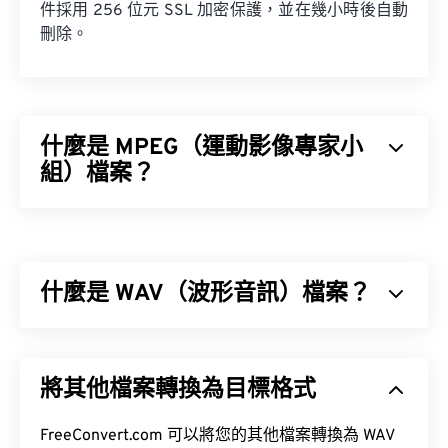
件採用 256 位元 SSL 加密保護，並在幾小時後自動
刪除。
什麼是 MPEG（運動影像專家小
組）檔案？
運動影像專家小組 (MPEG) 是一系列數位影片檔案格
式，同時也是製定此格式標準的組織的名稱。此檔案
格式採用複雜的壓縮技術，使用
編解碼器
，產生檔
什麼是 WAV（波形音訊）檔案？
案體積小但品質相對較高的影片檔案。 MPEG 檔案
副檔名與
MPEG-1
格式最為密切相關。
波形音訊 (WAV) 是最受歡迎的無損音訊檔案數位音
訊格式。 WAV 是 IBM 和 Windows 對
資源交換檔案
將其他檔案轉換為目標格式
格式 (RIFF)
進行迭代的成果。 WAV 檔案比
M4A
和
如何開啟 MPEG 檔案？
MP3
檔案大得多，因此不太適合在便攜式播放器等
消費級設備上使用。
FreeConvert.com 可以將您的其他檔案轉換為 WAV
MPEG 檔案幾乎總是使用作業系統預設的視訊播放器