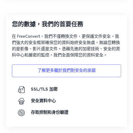
13
13
13
13
13
13
13
13
14
14
14
14
14
14
14
14
您的數據，我們的首要任務
15
15
15
15
15
15
15
15
16
16
16
16
16
16
16
16
在 FreeConvert，我們不僅轉換文件，更保護文件安全。我
們強大的安全框架確保您的資料始終安全無虞，無論您轉換
17
17
17
17
17
17
17
17
的是影像、影片還是文件。憑藉先進的加密技術、安全的資
18
18
18
18
18
18
18
18
料中心和嚴密的監控，我們全面保障您的資料安全。
19
19
19
19
19
19
19
19
了解更多關於我們對安全的承諾
20
20
20
20
20
20
20
20
21
21
21
21
21
21
21
21
SSL/TLS 加密
22
22
22
22
22
22
22
22
安全資料中心
23
23
23
23
23
23
23
23
存取控制和身份驗證
24
24
24
24
24
24
25
25
25
25
25
25