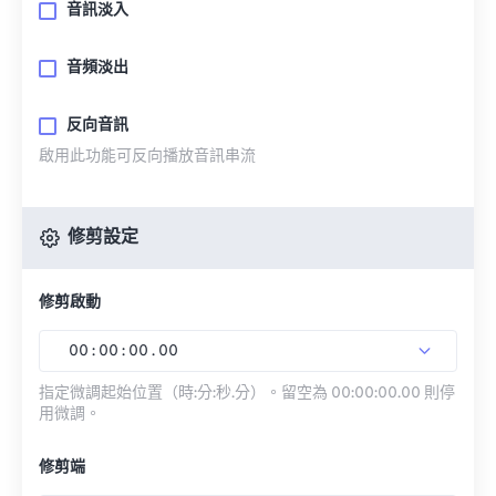
音訊淡入
音頻淡出
反向音訊
啟用此功能可反向播放音訊串流
修剪設定
修剪啟動
00
:
00
:
00
.
00
指定微調起始位置（時:分:秒.分）。留空為 00:00:00.00 則停
用微調。
修剪端