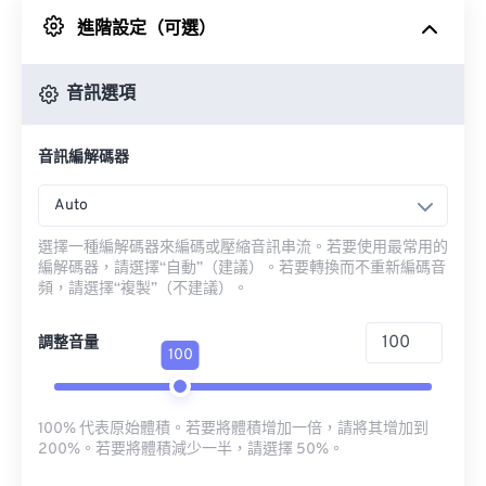
進階設定（可選）
來自 Google 雲端硬碟
音訊選項
來自 OneDrive
音訊編解碼器
來自網址
Auto
選擇一種編解碼器來編碼或壓縮音訊串流。若要使用最常用的
編解碼器，請選擇“自動”（建議）。若要轉換而不重新編碼音
頻，請選擇“複製”（不建議）。
調整音量
100
100% 代表原始體積。若要將體積增加一倍，請將其增加到
200%。若要將體積減少一半，請選擇 50%。