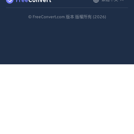
English
92
92
Deutsch
93
93
© FreeConvert.com 版本 版權所有 (2026)
94
94
Español
95
95
Français
96
96
Português
97
97
Italiano
98
98
Dutch
99
99
日本語
简体中文
繁體中文
한국어