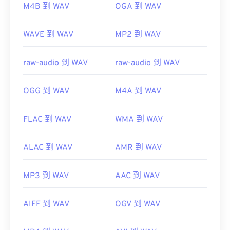
M4B 到 WAV
OGA 到 WAV
https://en.wikipedia.org/wiki/Moving_Picture_Experts_
https://en.wikipedia.org/wiki/WAV
https://en.wikipedia.org/wiki/MPEG-1
https://www.techopedia.com/definition/12636/wavefor
WAVE 到 WAV
MP2 到 WAV
audio-wav
raw-audio 到 WAV
raw-audio 到 WAV
OGG 到 WAV
M4A 到 WAV
FLAC 到 WAV
WMA 到 WAV
ALAC 到 WAV
AMR 到 WAV
MP3 到 WAV
AAC 到 WAV
AIFF 到 WAV
OGV 到 WAV