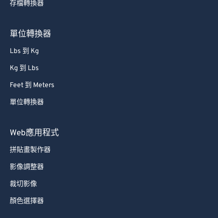
存檔轉換器
66
66
67
67
單位轉換器
68
68
Lbs 到 Kg
69
69
Kg 到 Lbs
70
70
Feet 到 Meters
71
71
單位轉換器
72
72
73
73
Web應用程式
74
74
拼貼畫製作器
75
75
影像調整器
76
76
裁切影像
77
77
顏色選擇器
78
78