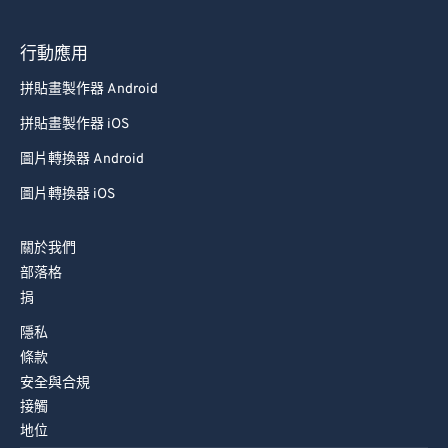
78
78
79
79
行動應用
80
80
拼貼畫製作器 Android
81
81
拼貼畫製作器 iOS
82
82
圖片轉換器 Android
83
83
圖片轉換器 iOS
84
84
85
85
關於我們
86
86
部落格
捐
87
87
隱私
88
88
條款
89
89
安全與合規
接觸
90
90
地位
91
91