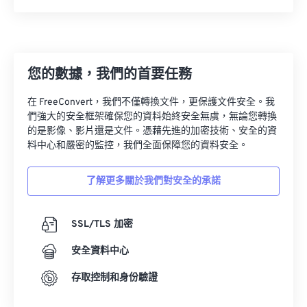
13
13
13
13
13
13
13
13
14
14
14
14
14
14
14
14
15
15
15
15
15
15
15
15
您的數據，我們的首要任務
16
16
16
16
16
16
16
16
在 FreeConvert，我們不僅轉換文件，更保護文件安全。我
17
17
17
17
17
17
17
17
們強大的安全框架確保您的資料始終安全無虞，無論您轉換
的是影像、影片還是文件。憑藉先進的加密技術、安全的資
18
18
18
18
18
18
18
18
料中心和嚴密的監控，我們全面保障您的資料安全。
19
19
19
19
19
19
19
19
了解更多關於我們對安全的承諾
20
20
20
20
20
20
20
20
21
21
21
21
21
21
21
21
SSL/TLS 加密
22
22
22
22
22
22
22
22
安全資料中心
23
23
23
23
23
23
23
23
24
24
24
24
24
24
存取控制和身份驗證
25
25
25
25
25
25