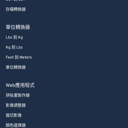
65
65
存檔轉換器
66
66
67
67
單位轉換器
68
68
Lbs 到 Kg
69
69
Kg 到 Lbs
70
70
Feet 到 Meters
71
71
單位轉換器
72
72
73
73
Web應用程式
74
74
拼貼畫製作器
75
75
影像調整器
76
76
裁切影像
77
77
顏色選擇器