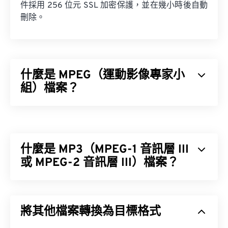
件採用 256 位元 SSL 加密保護，並在幾小時後自動
刪除。
什麼是 MPEG（運動影像專家小
組）檔案？
運動影像專家小組 (MPEG) 是一系列數位影片檔案格
式，同時也是製定此格式標準的組織的名稱。此檔案
格式採用複雜的壓縮技術，使用
編解碼器
，產生檔
什麼是 MP3（MPEG-1 音訊層 III
案體積小但品質相對較高的影片檔案。 MPEG 檔案
副檔名與
或 MPEG-2 音訊層 III）檔案？
MPEG-1
格式最為密切相關。
MPEG-1 音訊層 III 或 MPEG-2 音訊層 III (MP3) 是一
種數位音訊編碼格式，用於將音訊序列壓縮成非常小
如何開啟 MPEG 檔案？
將其他檔案轉換為目標格式
的文件，以便進行數位儲存和傳輸。 MP3 檔案是消
費者最常用的音訊檔案格式。由於其體積小、音質尚
MPEG 檔案幾乎總是使用作業系統預設的視訊播放器