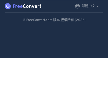
繁體中文
English
92
92
93
93
Deutsch
© FreeConvert.com 版本 版權所有 (2026)
94
94
Español
95
95
Français
96
96
Português
97
97
Italiano
98
98
99
99
Dutch
日本語
简体中文
繁體中文
한국어