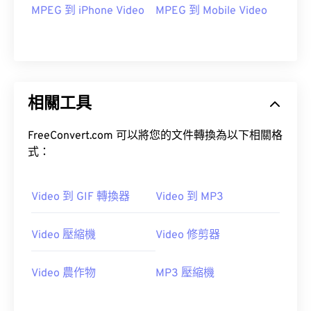
MPEG 到 iPhone Video
MPEG 到 Mobile Video
00
00
00
00
00
00
00
00
01
01
01
01
01
01
01
01
02
02
02
02
02
02
02
02
03
03
03
03
03
03
03
03
相關工具
04
04
04
04
04
04
04
04
FreeConvert.com 可以將您的文件轉換為以下相關格
05
05
05
05
05
05
05
05
式：
06
06
06
06
06
06
06
06
07
07
07
07
07
07
07
07
Video 到 GIF 轉換器
Video 到 MP3
08
08
08
08
08
08
08
08
Video 壓縮機
Video 修剪器
09
09
09
09
09
09
09
09
10
10
10
10
10
10
10
10
Video 農作物
MP3 壓縮機
11
11
11
11
11
11
11
11
12
12
12
12
12
12
12
12