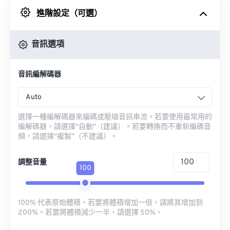
進階設定（可選）
來自 Google 雲端硬碟
音訊選項
來自 OneDrive
音訊編解碼器
來自網址
Auto
選擇一種編解碼器來編碼或壓縮音訊串流。若要使用最常用的
編解碼器，請選擇“自動”（建議）。若要轉換而不重新編碼音
頻，請選擇“複製”（不建議）。
調整音量
100
100% 代表原始體積。若要將體積增加一倍，請將其增加到
200%。若要將體積減少一半，請選擇 50%。