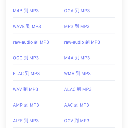
https://en.wikipedia.org/wiki/Moving_Picture_Experts_
M4B 到 MP3
OGA 到 MP3
https://en.wikipedia.org/wiki/MPEG-1
開發方：
ISO
/
IEC
，
動態圖像專家組
WAVE 到 MP3
MP2 到 MP3
初始發布：
1993
實用連結：
raw-audio 到 MP3
raw-audio 到 MP3
https://en.wikipedia.org/wiki/MP3
https://mpeg.chiariglione.org/standards/mpeg-
OGG 到 MP3
M4A 到 MP3
a/music-player-application-format.html
FLAC 到 MP3
WMA 到 MP3
WAV 到 MP3
ALAC 到 MP3
AMR 到 MP3
AAC 到 MP3
AIFF 到 MP3
OGV 到 MP3