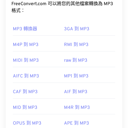
可接受，MP3 檔案易於儲存和共享，因此被廣泛使
FreeConvert.com 可以將您的其他檔案轉換為 MP3
開啟。
用。
格式：
Windows Player 中開
啟。在 Mac 系統中，它會在
QuickTime
MP3 轉換器
3GA 到 MP3
如何開啟 MP3 檔案？
M4P 到 MP3
RMI 到 MP3
由於 MP3 檔案非常普及，大多數主流音訊播放程式
都支援它們。
有時，開啟 MPEG 檔案需要使用第三方軟體，例如
MIDI 到 MP3
raw 到 MP3
當檔案包含 MPEG-2 影片時。在這種情況下，請下
iTunes
預覽 MP3
載 MPEG-2 視訊解碼器（DVD 解碼器套件）。
AIFC 到 MP3
MP1 到 MP3
VLC 媒體播放
另一個可以開啟 MP3 檔案的程式是
VLC 媒體播放
器
器
。請注意，還有兩種其他檔案類型也使用 MP3 副
CAF 到 MP3
AIF 到 MP3
檔名。
開發者：
運動影像專家小組 (MPEG)
Masterpoint green points data
MID 到 MP3
M4R 到 MP3
TeslaCrypt 3.0Crypt 3.勒索軟體加密檔案
首次發布：
1988
實用連結：
OPUS 到 MP3
APE 到 MP3