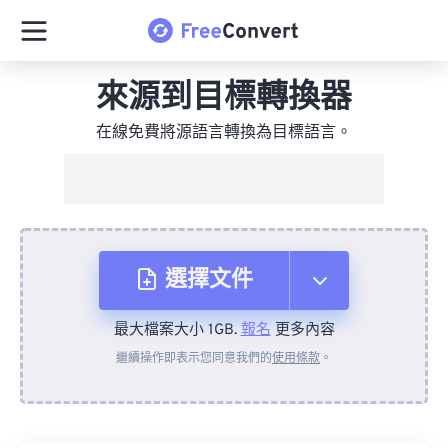
來源到目標轉換器
在線免費將源語言轉換為目標語言。
選擇文件
最大檔案大小 1GB.
報名
更多內容
來自裝置
繼續操作即表示您同意我們的
使用條款
。
來自 Dropbox