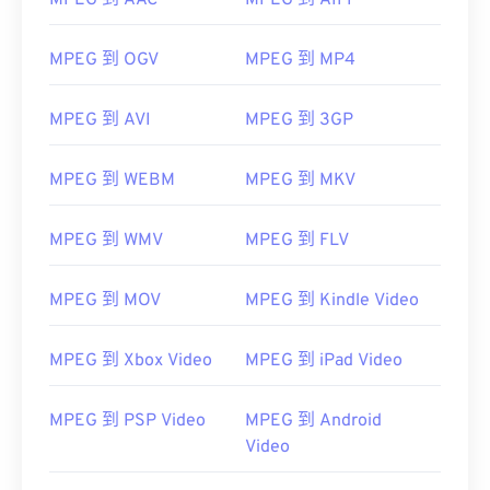
MPEG 到 AAC
MPEG 到 AIFF
MPEG 到 OGV
MPEG 到 MP4
MPEG 到 AVI
MPEG 到 3GP
MPEG 到 WEBM
MPEG 到 MKV
MPEG 到 WMV
MPEG 到 FLV
MPEG 到 MOV
MPEG 到 Kindle Video
MPEG 到 Xbox Video
MPEG 到 iPad Video
MPEG 到 PSP Video
MPEG 到 Android
00
00
00
00
00
00
00
00
Video