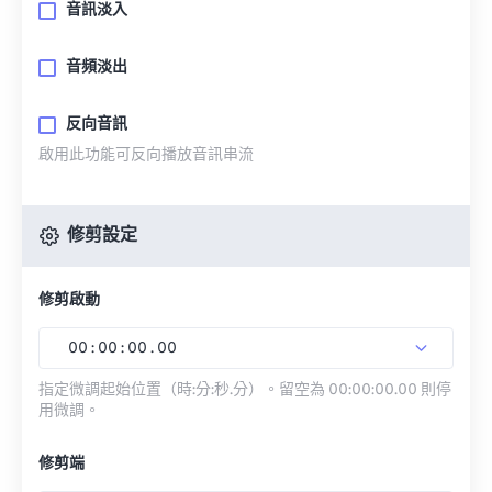
音訊淡入
音頻淡出
反向音訊
啟用此功能可反向播放音訊串流
修剪設定
修剪啟動
00
:
00
:
00
.
00
指定微調起始位置（時:分:秒.分）。留空為 00:00:00.00 則停
用微調。
修剪端