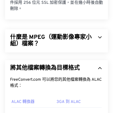
件採用 256 位元 SSL 加密保護，並在幾小時後自動
刪除。
什麼是 MPEG（運動影像專家小
組）檔案？
運動影像專家小組 (MPEG) 是一系列數位影片檔案格
式，同時也是製定此格式標準的組織的名稱。此檔案
將其他檔案轉換為目標格式
格式採用複雜的壓縮技術，使用
編解碼器
，產生檔
案體積小但品質相對較高的影片檔案。 MPEG 檔案
副檔名與
FreeConvert.com 可以將您的其他檔案轉換為 ALAC
MPEG-1
格式最為密切相關。
格式：
如何開啟 MPEG 檔案？
ALAC 轉換器
3GA 到 ALAC
MPEG 檔案幾乎總是使用作業系統預設的視訊播放器