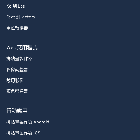
68
68
Kg 到 Lbs
69
69
Feet 到 Meters
70
70
單位轉換器
71
71
72
72
Web應用程式
73
73
拼貼畫製作器
74
74
影像調整器
75
75
裁切影像
76
76
顏色選擇器
77
77
78
78
行動應用
79
79
拼貼畫製作器 Android
80
80
拼貼畫製作器 iOS