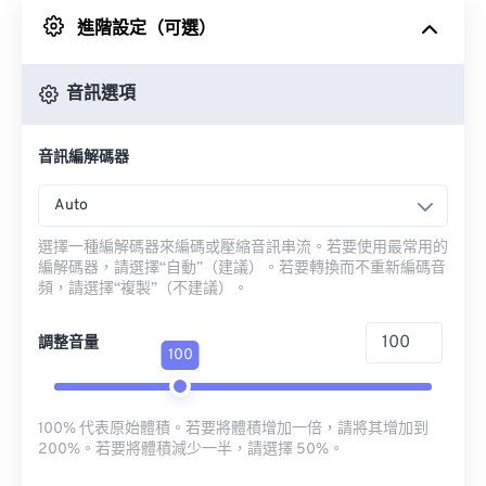
進階設定（可選）
來自 Google 雲端硬碟
音訊選項
來自 OneDrive
音訊編解碼器
來自網址
Auto
選擇一種編解碼器來編碼或壓縮音訊串流。若要使用最常用的
編解碼器，請選擇“自動”（建議）。若要轉換而不重新編碼音
頻，請選擇“複製”（不建議）。
調整音量
100
100% 代表原始體積。若要將體積增加一倍，請將其增加到
200%。若要將體積減少一半，請選擇 50%。