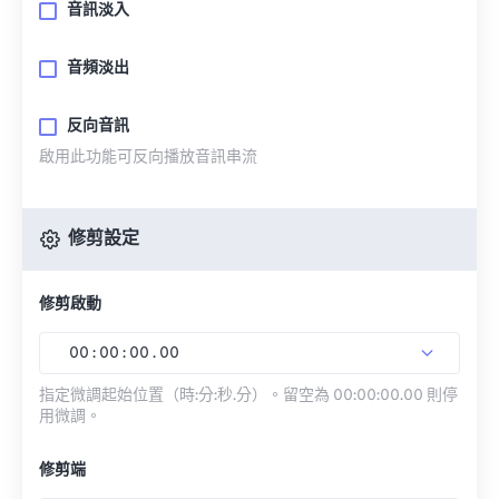
音訊淡入
音頻淡出
反向音訊
啟用此功能可反向播放音訊串流
修剪設定
修剪啟動
00
:
00
:
00
.
00
指定微調起始位置（時:分:秒.分）。留空為 00:00:00.00 則停
用微調。
修剪端