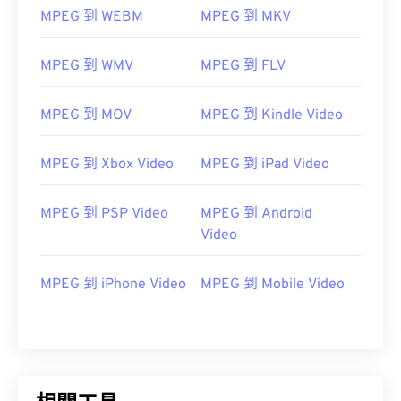
MPEG 到 WEBM
MPEG 到 MKV
MPEG 到 WMV
MPEG 到 FLV
MPEG 到 MOV
MPEG 到 Kindle Video
MPEG 到 Xbox Video
MPEG 到 iPad Video
MPEG 到 PSP Video
MPEG 到 Android
Video
00
00
00
00
00
00
00
00
MPEG 到 iPhone Video
MPEG 到 Mobile Video
00
00
00
00
00
00
00
00
01
01
01
01
01
01
01
01