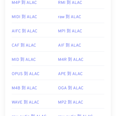
M4P 到 ALAC
RMI 到 ALAC
開啟。
Windows Player 中開
MIDI 到 ALAC
raw 到 ALAC
啟。在 Mac 系統中，它會在
QuickTime
AIFC 到 ALAC
MP1 到 ALAC
CAF 到 ALAC
AIF 到 ALAC
有時，開啟 MPEG 檔案需要使用第三方軟體，例如
當檔案包含 MPEG-2 影片時。在這種情況下，請下
MID 到 ALAC
M4R 到 ALAC
載 MPEG-2 視訊解碼器（DVD 解碼器套件）。
VLC 媒體播放
OPUS 到 ALAC
APE 到 ALAC
器
M4B 到 ALAC
OGA 到 ALAC
開發者：
運動影像專家小組 (MPEG)
WAVE 到 ALAC
MP2 到 ALAC
首次發布：
1988
實用連結：