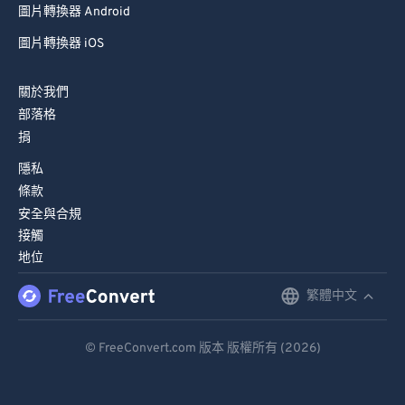
81
81
圖片轉換器 Android
82
82
圖片轉換器 iOS
83
83
關於我們
84
84
部落格
85
85
捐
86
86
隱私
87
87
條款
安全與合規
88
88
接觸
89
89
地位
90
90
繁體中文
English
91
91
Deutsch
92
92
© FreeConvert.com 版本 版權所有 (2026)
Español
93
93