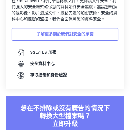
在 FreeConvert，我們不僅轉換文件，更保護文件安全。我
15
15
15
15
15
15
15
15
們強大的安全框架確保您的資料始終安全無虞，無論您轉換
16
16
16
16
16
16
16
16
的是影像、影片還是文件。憑藉先進的加密技術、安全的資
料中心和嚴密的監控，我們全面保障您的資料安全。
17
17
17
17
17
17
17
17
18
18
18
18
18
18
18
18
了解更多關於我們對安全的承諾
19
19
19
19
19
19
19
19
20
20
20
20
20
20
20
20
SSL/TLS 加密
21
21
21
21
21
21
21
21
安全資料中心
22
22
22
22
22
22
22
22
存取控制和身份驗證
23
23
23
23
23
23
23
23
24
24
24
24
24
24
25
25
25
25
25
25
想在不排隊或沒有廣告的情況下
26
26
26
26
26
26
轉換大型檔案嗎？
27
27
27
27
27
27
立即升級