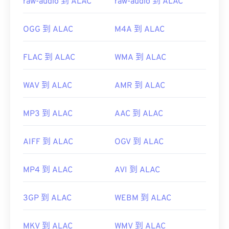
raw-audio 到 ALAC
raw-audio 到 ALAC
https://en.wikipedia.org/wiki/Moving_Picture_Experts_
https://en.wikipedia.org/wiki/MPEG-1
OGG 到 ALAC
M4A 到 ALAC
FLAC 到 ALAC
WMA 到 ALAC
WAV 到 ALAC
AMR 到 ALAC
MP3 到 ALAC
AAC 到 ALAC
AIFF 到 ALAC
OGV 到 ALAC
MP4 到 ALAC
AVI 到 ALAC
3GP 到 ALAC
WEBM 到 ALAC
MKV 到 ALAC
WMV 到 ALAC