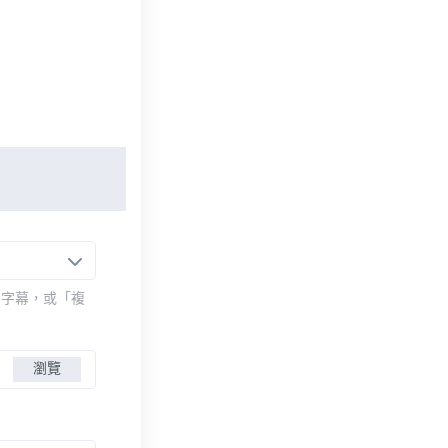
的字幕，或「複
瀏覽