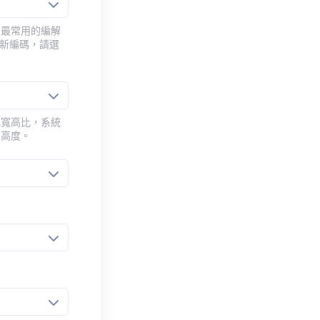
用最常用的編解
重新編碼，請選
或寬高比，系統
的高度。