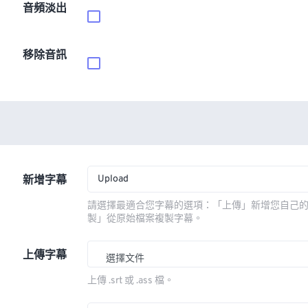
音頻淡出
移除音訊
Upload
新增字幕
請選擇最適合您字幕的選項：「上傳」新增您自己
製」從原始檔案複製字幕。
上傳字幕
選擇文件
上傳 .srt 或 .ass 檔。