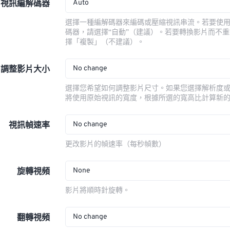
Auto
視訊編解碼器
選擇一種編解碼器來編碼或壓縮視訊串流。若要使
碼器，請選擇“自動”（建議）。若要轉換影片而不
擇「複製」（不建議）。
No change
調整影片大小
選擇您希望如何調整影片尺寸。如果您選擇解析度
將使用原始視訊的寬度，根據所選的寬高比計算新
No change
視訊幀速率
更改影片的幀速率（每秒幀數）
None
旋轉視頻
影片將順時針旋轉。
No change
翻轉視頻