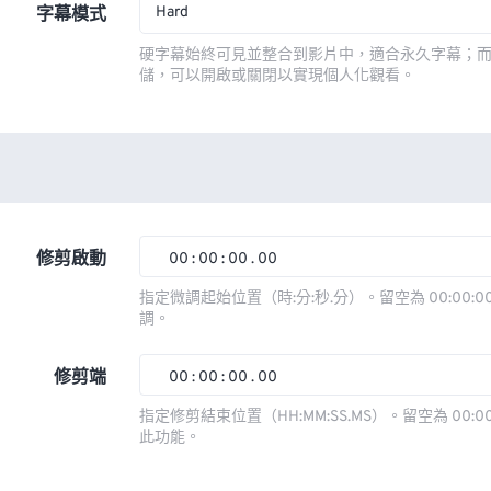
Hard
字幕模式
硬字幕始終可見並整合到影片中，適合永久字幕；
儲，可以開啟或關閉以實現個人化觀看。
修剪啟動
00
:
00
:
00
.
00
00
00
00
00
指定微調起始位置（時:分:秒.分）。留空為 00:00:00
調。
01
01
01
01
02
02
02
02
修剪端
00
:
00
:
00
.
00
03
03
03
03
00
00
00
00
指定修剪結束位置（HH:MM:SS.MS）。留空為 00:00
此功能。
04
04
04
04
01
01
01
01
05
05
05
05
02
02
02
02