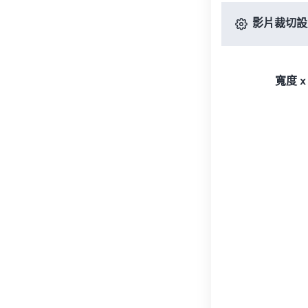
影片裁切設
寬度 