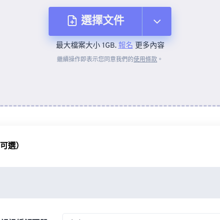
選擇文件
最大檔案大小 1GB.
報名
更多內容
來自裝置
繼續操作即表示您同意我們的
使用條款
。
來自 Dropbox
來自 Google 雲端硬碟
（可選）
來自 OneDrive
來自網址