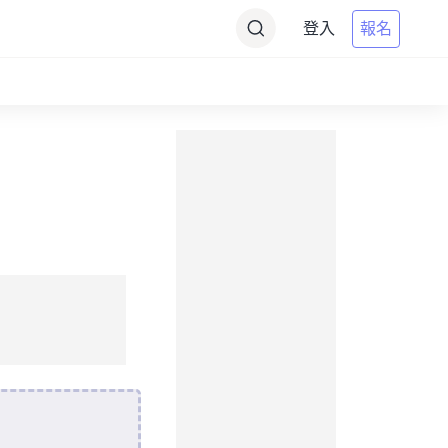
登入
報名