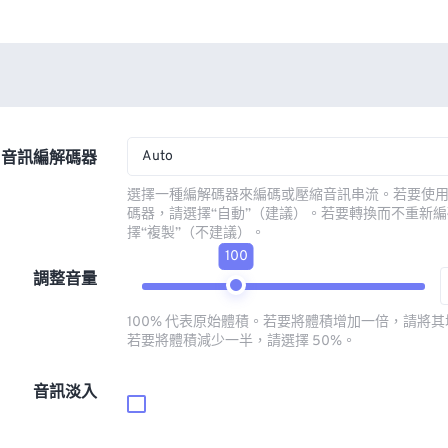
Auto
音訊編解碼器
選擇一種編解碼器來編碼或壓縮音訊串流。若要使
碼器，請選擇“自動”（建議）。若要轉換而不重新
擇“複製”（不建議）。
100
調整音量
100% 代表原始體積。若要將體積增加一倍，請將其增
若要將體積減少一半，請選擇 50%。
音訊淡入