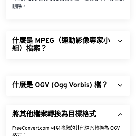
刪除。
什麼是 MPEG（運動影像專家小
組）檔案？
運動影像專家小組 (MPEG) 是一系列數位影片檔案格
式，同時也是製定此格式標準的組織的名稱。此檔案
格式採用複雜的壓縮技術，使用
編解碼器
，產生檔
什麼是 OGV (Ogg Vorbis) 檔？
案體積小但品質相對較高的影片檔案。 MPEG 檔案
副檔名與
MPEG-1
格式最為密切相關。
Ogg Vorbis (OGV) 是一種免費、開源、未申請專利的
多媒體容器格式和編解碼器。它是 Ogg 格式和編解
將其他檔案轉換為目標格式
碼器家族的一部分，由非營利組織
Xiph.Org 基金會
如何開啟 MPEG 檔案？
開發，旨在與
已獲專利的編解碼器
競爭。 OGV 可
時
分複用 (TDM)
FreeConvert.com 可以將您的其他檔案轉換為 OGV
音訊、視訊、文字（字幕）和元資
MPEG 檔案幾乎總是使用作業系統預設的視訊播放器
料。
格式：