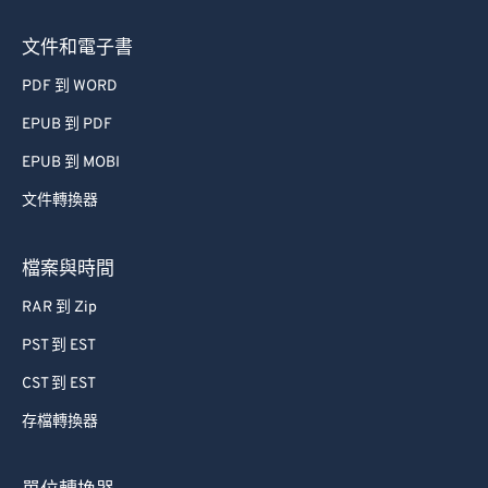
73
73
文件和電子書
74
74
PDF 到 WORD
75
75
EPUB 到 PDF
76
76
EPUB 到 MOBI
77
77
文件轉換器
78
78
79
79
檔案與時間
80
80
RAR 到 Zip
81
81
PST 到 EST
82
82
CST 到 EST
83
83
存檔轉換器
84
84
85
85