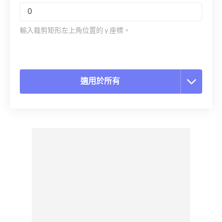
輸入裁剪矩形左上角位置的 y 座標。
適用於所有
重置所有選項
應用預設
另存為預設