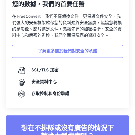
33
33
33
33
33
33
您的數據，我們的首要任務
34
34
34
34
34
34
在 FreeConvert，我們不僅轉換文件，更保護文件安全。我
35
35
35
35
35
35
們強大的安全框架確保您的資料始終安全無虞，無論您轉換
的是影像、影片還是文件。憑藉先進的加密技術、安全的資
36
36
36
36
36
36
料中心和嚴密的監控，我們全面保障您的資料安全。
37
37
37
37
37
37
了解更多關於我們對安全的承諾
38
38
38
38
38
38
39
39
39
39
39
39
SSL/TLS 加密
40
40
40
40
40
40
安全資料中心
41
41
41
41
41
41
存取控制和身份驗證
42
42
42
42
42
42
43
43
43
43
43
43
44
44
44
44
44
44
45
45
45
45
45
45
想在不排隊或沒有廣告的情況下