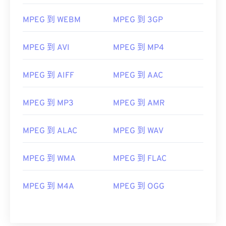
07
07
07
07
07
07
07
07
MPEG 到 WEBM
MPEG 到 3GP
08
08
08
08
08
08
08
08
09
09
09
09
09
09
09
09
MPEG 到 AVI
MPEG 到 MP4
10
10
10
10
10
10
10
10
MPEG 到 AIFF
MPEG 到 AAC
11
11
11
11
11
11
11
11
12
12
12
12
12
12
12
12
MPEG 到 MP3
MPEG 到 AMR
13
13
13
13
13
13
13
13
14
14
14
14
14
14
14
14
MPEG 到 ALAC
MPEG 到 WAV
15
15
15
15
15
15
15
15
MPEG 到 WMA
MPEG 到 FLAC
16
16
16
16
16
16
16
16
17
17
17
17
17
17
17
17
MPEG 到 M4A
MPEG 到 OGG
18
18
18
18
18
18
18
18
19
19
19
19
19
19
19
19