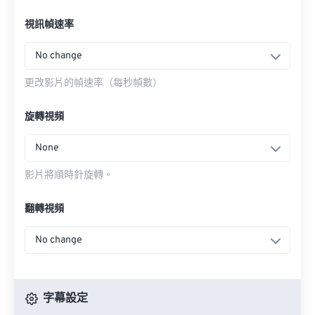
視訊幀速率
No change
更改影片的幀速率（每秒幀數）
旋轉視頻
None
影片將順時針旋轉。
翻轉視頻
No change
字幕設定