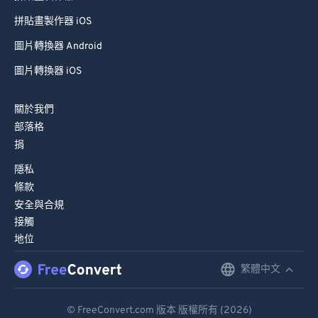
99
99
拼貼畫製作器 iOS
圖片轉換器 Android
圖片轉換器 iOS
關於我們
部落格
捐
隱私
條款
安全與合規
接觸
地位
繁體中文
English
Deutsch
© FreeConvert.com 版本 版權所有 (2026)