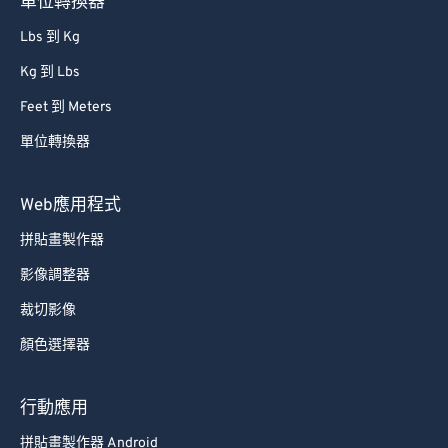
單位轉換器
86
86
Lbs 到 Kg
87
87
Kg 到 Lbs
88
88
Feet 到 Meters
89
89
單位轉換器
90
90
91
91
Web應用程式
92
92
拼貼畫製作器
93
93
影像調整器
94
94
裁切影像
95
95
顏色選擇器
96
96
97
97
行動應用
98
98
拼貼畫製作器 Android