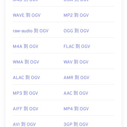
M4B 到 OGV
OGA 到 OGV
https://en.wikipedia.org/wiki/Moving_Picture_Experts_
https://en.wikipedia.org/wiki/MPEG-1
WAVE 到 OGV
MP2 到 OGV
開發者：
Xiph.Org 基金會
初始版本：
2017
raw-audio 到 OGV
OGG 到 OGV
實用連結：
https://en.wikipedia.org/wiki/Ogg
M4A 到 OGV
FLAC 到 OGV
https://www.xiph.org/
WMA 到 OGV
WAV 到 OGV
ALAC 到 OGV
AMR 到 OGV
MP3 到 OGV
AAC 到 OGV
AIFF 到 OGV
MP4 到 OGV
AVI 到 OGV
3GP 到 OGV