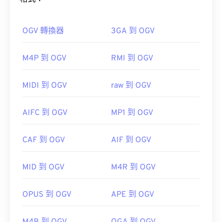
開啟。
Windows Player 中開
啟。在 Mac 系統中，它會在
QuickTime
OGV 轉換器
3GA 到 OGV
M4P 到 OGV
RMI 到 OGV
如何開啟 OGV 檔案？
MIDI 到 OGV
raw 到 OGV
有時，開啟 MPEG 檔案需要使用第三方軟體，例如
當檔案包含 MPEG-2 影片時。在這種情況下，請下
VLC 媒體播放器
是開啟 OGV 檔案的最佳選擇。
載 MPEG-2 視訊解碼器（DVD 解碼器套件）。
AIFC 到 OGV
MP1 到 OGV
VLC 媒體播放
Winamp
Elmedia
器
CAF 到 OGV
AIF 到 OGV
MID 到 OGV
M4R 到 OGV
OGV 可以在
Windows Media Player
Windows Media
開發者：
運動影像專家小組 (MPEG)
Player
首次發布：
1988
href="https://www.xiph.org/dshow/">DirectShow
OPUS 到 OGV
APE 到 OGV
過濾器。另一方面，如果播放器不是基於
實用連結：
DirectShow 的，則無需此過濾器。