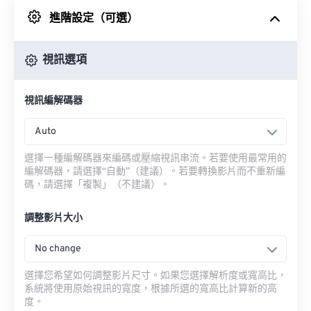
進階設定（可選）
來自 Google 雲端硬碟
視訊選項
來自 OneDrive
視訊編解碼器
來自網址
Auto
選擇一種編解碼器來編碼或壓縮視訊串流。若要使用最常用的
編解碼器，請選擇“自動”（建議）。若要轉換影片而不重新編
碼，請選擇「複製」（不建議）。
調整影片大小
No change
選擇您希望如何調整影片尺寸。如果您選擇解析度或寬高比，
系統將使用原始視訊的寬度，根據所選的寬高比計算新的高
度。