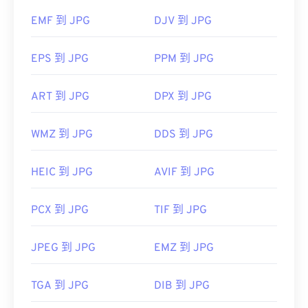
Microsoft 應用程式（例如 Microsoft Photos）和
EMF 到 JPG
DJV 到 JPG
Mac OS 應用程式（例如 Apple Preview）中自動開
啟。
EPS 到 JPG
PPM 到 JPG
影像調整器
ART 到 JPG
DPX 到 JPG
WMZ 到 JPG
DDS 到 JPG
開發者：
聯合圖像專家群組
初始發佈日期：
1992 年 9 月 18 日
HEIC 到 JPG
AVIF 到 JPG
相關 JPG 工具：
使用我們的
顏色選擇器
從映像中擷取顏色
PCX 到 JPG
TIF 到 JPG
JPEG 到 JPG
EMZ 到 JPG
TGA 到 JPG
DIB 到 JPG