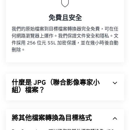
免費且安全
我們的原始檔案到目標檔案轉換器完全免費，可在任
何網路瀏覽器上運作。我們保證文件安全和隱私。文
件採用 256 位元 SSL 加密保護，並在幾小時後自動
刪除。
什麼是 JPG（聯合影像專家小
組）檔案？
JPG（聯合影像專家小組）是一種通用檔案格式，它
利用演算法來壓縮照片和影像。 JPG 格式之所以被
將其他檔案轉換為目標格式
廣泛使用，是因為它具有極高的壓縮率。因此，JPG
檔案體積相對較小，非常適合透過網路傳輸和在網站