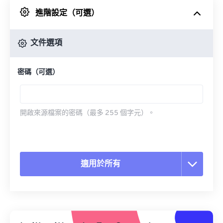
進階設定（可選）
來自 Google 雲端硬碟
文件選項
來自 OneDrive
密碼（可選）
來自網址
開啟來源檔案的密碼（最多 255 個字元）。
適用於所有
重置所有選項
應用預設