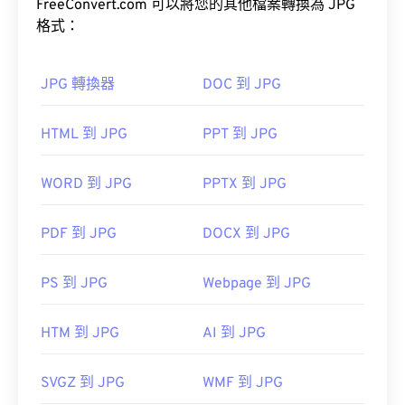
上使用。
FreeConvert.com 可以將您的其他檔案轉換為 JPG
格式：
工具，將檔案大小減少多達
80%！
JPG 轉換器
DOC 到 JPG
如果您需要更高的壓縮率，可以將
JPG 轉換為
HTML 到 JPG
PPT 到 JPG
WebP
，WebP 是一種更新、更易壓縮的檔案格式。
WORD 到 JPG
PPTX 到 JPG
如何開啟 JPG 檔案檔案？
PDF 到 JPG
DOCX 到 JPG
幾乎所有影像檢視器程式和應用程式都能辨識並開啟
JPG 檔案。通常情況下，只需雙擊 JPG 文件，即可
PS 到 JPG
Webpage 到 JPG
在預設的圖像檢視器、圖像編輯器或網頁瀏覽器中開
啟。若要選擇特定應用程式開啟文件，請右鍵單擊並
HTM 到 JPG
AI 到 JPG
選擇“開啟方式”進行選擇。
SVGZ 到 JPG
WMF 到 JPG
JPG 檔案會在常用的網頁瀏覽器（例如 Chrome）、