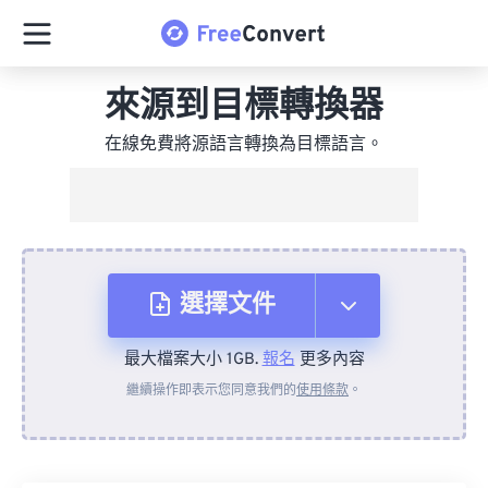
來源到目標轉換器
在線免費將源語言轉換為目標語言。
選擇文件
最大檔案大小 1GB.
報名
更多內容
來自裝置
繼續操作即表示您同意我們的
使用條款
。
來自 Dropbox