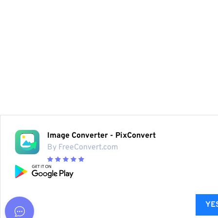
Image Converter - PixConvert
By FreeConvert.com
YES