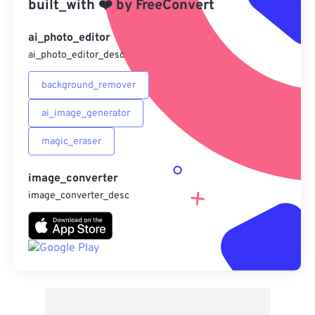
built_with
❤️
by
FreeConvert
另存為預設
ai_photo_editor
ai_photo_editor_desc
background_remover
ai_image_generator
magic_eraser
image_converter
image_converter_desc