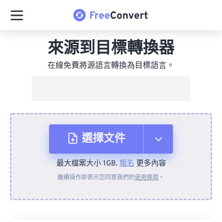
來源到目標轉換器
在線免費將源語言轉換為目標語言。
選擇文件
最大檔案大小 1GB.
報名
更多內容
來自裝置
繼續操作即表示您同意我們的
使用條款
。
來自 Dropbox