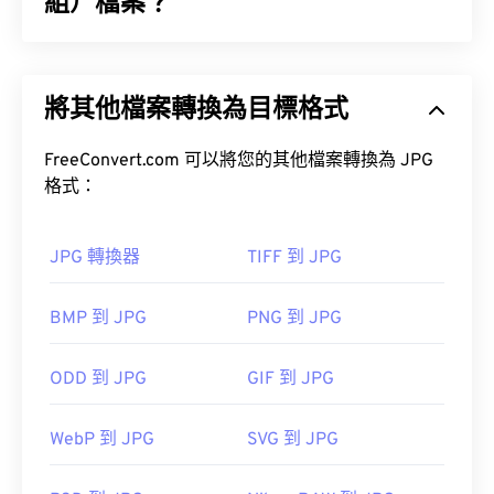
PSD 檔案則限制為 3 萬像素。 PSB 支援與 PSD 相
組）檔案？
同的所有 Photoshop 功能，因此是處理大型
Photoshop 檔案的理想選擇。
JPG（聯合影像專家小組）是一種通用檔案格式，它
利用演算法來壓縮照片和影像。 JPG 格式之所以被
如何開啟 PSB 檔案？
將其他檔案轉換為目標格式
廣泛使用，是因為它具有極高的壓縮率。因此，JPG
檔案體積相對較小，非常適合透過網路傳輸和在網站
Adobe Photoshop 是開啟 PSB 檔案的主要程式。它
上使用。
FreeConvert.com 可以將您的其他檔案轉換為 JPG
也是將 PSB 檔案轉換為其他檔案格式（例如 GIF、
格式：
工具，將檔案大小減少多達
JPG、EPS、PNG 等）的最佳程式。
80%！
JPG 轉換器
TIFF 到 JPG
PSB 轉 JPG
PSB 轉換
如果您需要更高的壓縮率，可以將
JPG 轉換為
BMP 到 JPG
PNG 到 JPG
WebP
，WebP 是一種更新、更易壓縮的檔案格式。
開發人員：
Adobe 公司
ODD 到 JPG
GIF 到 JPG
初始發布日期：
1990 年 2 月 19 日
如何開啟 JPG 檔案檔案？
實用連結：
WebP 到 JPG
SVG 到 JPG
https://www.adobe.com/devnet-
幾乎所有影像檢視器程式和應用程式都能辨識並開啟
apps/photoshop/fileformatashtml/#50577409_72092
JPG 檔案。通常情況下，只需雙擊 JPG 文件，即可