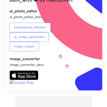
built_with
❤️
by
FreeConvert
另存為預設
ai_photo_editor
ai_photo_editor_desc
background_remover
ai_image_generator
magic_eraser
image_converter
image_converter_desc