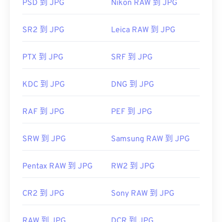
PSD 到 JPG
Nikon RAW 到 JPG
在預設的圖像檢視器、圖像編輯器或網頁瀏覽器中開
啟。若要選擇特定應用程式開啟文件，請右鍵單擊並
SR2 到 JPG
Leica RAW 到 JPG
選擇“開啟方式”進行選擇。
PTX 到 JPG
SRF 到 JPG
JPG 檔案會在常用的網頁瀏覽器（例如 Chrome）、
Microsoft 應用程式（例如 Microsoft Photos）和
KDC 到 JPG
DNG 到 JPG
Mac OS 應用程式（例如 Apple Preview）中自動開
啟。
RAF 到 JPG
PEF 到 JPG
影像調整器
SRW 到 JPG
Samsung RAW 到 JPG
Pentax RAW 到 JPG
RW2 到 JPG
開發者：
聯合圖像專家群組
初始發佈日期：
1992 年 9 月 18 日
CR2 到 JPG
Sony RAW 到 JPG
相關 JPG 工具：
使用我們的
顏色選擇器
從映像中擷取顏色
RAW 到 JPG
DCR 到 JPG