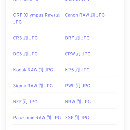
ORF (Olympus Raw) 到
Canon RAW 到 JPG
JPG
CR3 到 JPG
DRF 到 JPG
DCS 到 JPG
CRW 到 JPG
Kodak RAW 到 JPG
K25 到 JPG
Sigma RAW 到 JPG
RWL 到 JPG
NEF 到 JPG
NRW 到 JPG
Panasonic RAW 到 JPG
X3F 到 JPG