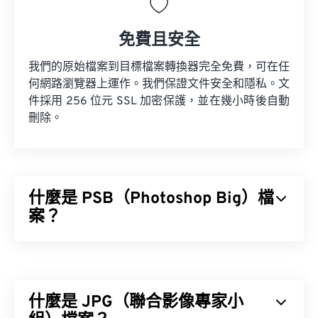
免費且安全
我們的原始檔案到目標檔案轉換器完全免費，可在任
何網路瀏覽器上運作。我們保證文件安全和隱私。文
件採用 256 位元 SSL 加密保護，並在幾小時後自動
刪除。
什麼是 PSB（Photoshop Big）檔
案？
Photoshop Big (PSB) 檔案與 Adobe PSD 檔案幾乎
完全相同，差別在於 PSB 檔案支援更大的檔案。任
何超過 2 GB 的 Photoshop 檔案都可以儲存為 PSB
什麼是 JPG（聯合影像專家小
格式。此外，PSB 檔案最多可包含 30 萬像素，而