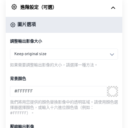
進階設定（可選）
來自 Google 雲端硬碟
圖片選項
來自 OneDrive
調整輸出影像大小
來自網址
Keep original size
如果需要調整輸出影像的大小，請選擇一種方法。
背景顏色
我們將用您提供的顏色替換影像中的透明區域。請使用顏色選
擇器選擇顏色，或輸入十六進位顏色值（例如：
#FFFFFF）。
壓縮輸出影像