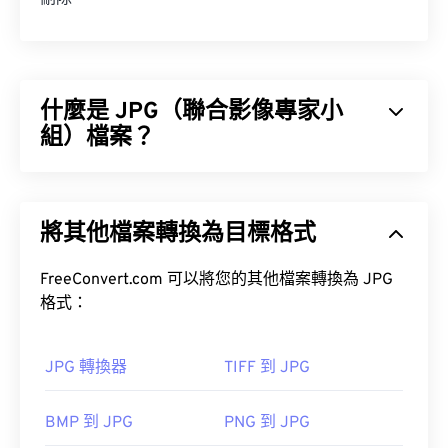
什麼是 JPG（聯合影像專家小
組）檔案？
JPG（聯合影像專家小組）是一種通用檔案格式，它
利用演算法來壓縮照片和影像。 JPG 格式之所以被
將其他檔案轉換為目標格式
廣泛使用，是因為它具有極高的壓縮率。因此，JPG
檔案體積相對較小，非常適合透過網路傳輸和在網站
上使用。
FreeConvert.com 可以將您的其他檔案轉換為 JPG
格式：
工具，將檔案大小減少多達
80%！
JPG 轉換器
TIFF 到 JPG
如果您需要更高的壓縮率，可以將
JPG 轉換為
BMP 到 JPG
PNG 到 JPG
WebP
，WebP 是一種更新、更易壓縮的檔案格式。