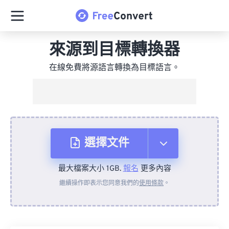
來源到目標轉換器
在線免費將源語言轉換為目標語言。
選擇文件
最大檔案大小 1GB.
報名
更多內容
來自裝置
繼續操作即表示您同意我們的
使用條款
。
來自 Dropbox