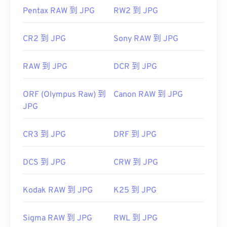
Pentax RAW 到 JPG
RW2 到 JPG
開發者：
聯合圖像專家群組
初始發佈日期：
1992 年 9 月 18 日
CR2 到 JPG
Sony RAW 到 JPG
相關 JPG 工具：
使用我們的
顏色選擇器
從映像中擷取顏色
RAW 到 JPG
DCR 到 JPG
ORF (Olympus Raw) 到
Canon RAW 到 JPG
JPG
CR3 到 JPG
DRF 到 JPG
DCS 到 JPG
CRW 到 JPG
Kodak RAW 到 JPG
K25 到 JPG
Sigma RAW 到 JPG
RWL 到 JPG