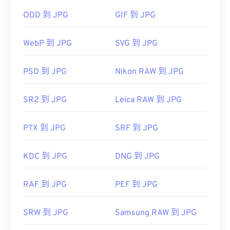
ODD 到 JPG
GIF 到 JPG
如何開啟 JPG 檔案檔案？
WebP 到 JPG
SVG 到 JPG
幾乎所有影像檢視器程式和應用程式都能辨識並開啟
JPG 檔案。通常情況下，只需雙擊 JPG 文件，即可
PSD 到 JPG
Nikon RAW 到 JPG
在預設的圖像檢視器、圖像編輯器或網頁瀏覽器中開
啟。若要選擇特定應用程式開啟文件，請右鍵單擊並
SR2 到 JPG
Leica RAW 到 JPG
選擇“開啟方式”進行選擇。
PTX 到 JPG
SRF 到 JPG
JPG 檔案會在常用的網頁瀏覽器（例如 Chrome）、
Microsoft 應用程式（例如 Microsoft Photos）和
KDC 到 JPG
DNG 到 JPG
Mac OS 應用程式（例如 Apple Preview）中自動開
啟。
RAF 到 JPG
PEF 到 JPG
影像調整器
SRW 到 JPG
Samsung RAW 到 JPG