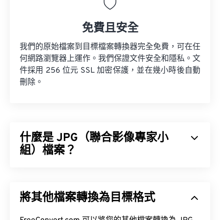
免費且安全
我們的原始檔案到目標檔案轉換器完全免費，可在任
何網路瀏覽器上運作。我們保證文件安全和隱私。文
件採用 256 位元 SSL 加密保護，並在幾小時後自動
刪除。
什麼是 JPG（聯合影像專家小
組）檔案？
JPG（聯合影像專家小組）是一種通用檔案格式，它
利用演算法來壓縮照片和影像。 JPG 格式之所以被
將其他檔案轉換為目標格式
廣泛使用，是因為它具有極高的壓縮率。因此，JPG
檔案體積相對較小，非常適合透過網路傳輸和在網站