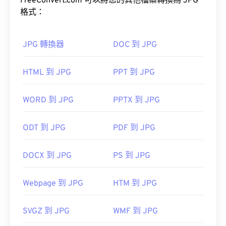
上使用。
FreeConvert.com 可以將您的其他檔案轉換為 JPG
格式：
工具，將檔案大小減少多達
80%！
JPG 轉換器
DOC 到 JPG
如果您需要更高的壓縮率，可以將
JPG 轉換為
HTML 到 JPG
PPT 到 JPG
WebP
，WebP 是一種更新、更易壓縮的檔案格式。
WORD 到 JPG
PPTX 到 JPG
如何開啟 JPG 檔案檔案？
ODT 到 JPG
PDF 到 JPG
幾乎所有影像檢視器程式和應用程式都能辨識並開啟
JPG 檔案。通常情況下，只需雙擊 JPG 文件，即可
DOCX 到 JPG
PS 到 JPG
在預設的圖像檢視器、圖像編輯器或網頁瀏覽器中開
啟。若要選擇特定應用程式開啟文件，請右鍵單擊並
Webpage 到 JPG
HTM 到 JPG
選擇“開啟方式”進行選擇。
SVGZ 到 JPG
WMF 到 JPG
JPG 檔案會在常用的網頁瀏覽器（例如 Chrome）、