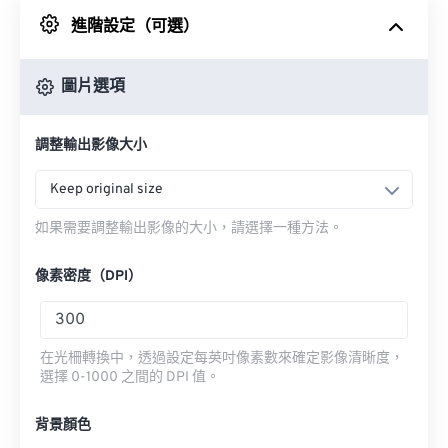
進階設定（可選）
來自 Google 雲端硬碟
圖片選項
來自 OneDrive
調整輸出影像大小
來自網址
Keep original size
如果需要調整輸出影像的大小，請選擇一種方法。
像素密度（DPI）
在光柵轉換中，透過設定每英吋像素數來確定影像清晰度，
選擇 0-1000 之間的 DPI 值。
背景顏色