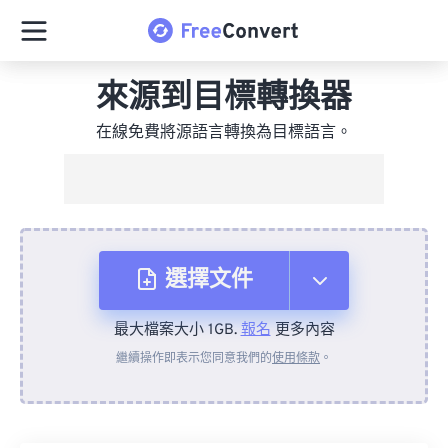
來源到目標轉換器
在線免費將源語言轉換為目標語言。
選擇文件
最大檔案大小 1GB.
報名
更多內容
來自裝置
繼續操作即表示您同意我們的
使用條款
。
來自 Dropbox