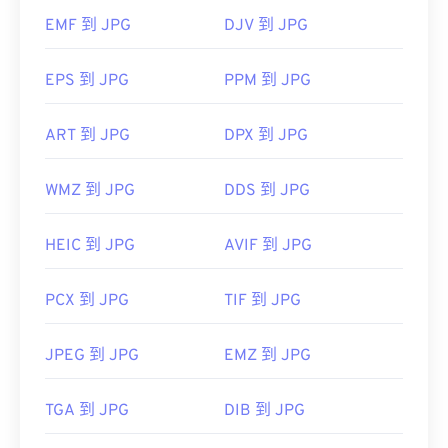
Microsoft 應用程式（例如 Microsoft Photos）和
EMF 到 JPG
DJV 到 JPG
Mac OS 應用程式（例如 Apple Preview）中自動開
啟。
EPS 到 JPG
PPM 到 JPG
影像調整器
ART 到 JPG
DPX 到 JPG
WMZ 到 JPG
DDS 到 JPG
開發者：
聯合圖像專家群組
初始發佈日期：
1992 年 9 月 18 日
HEIC 到 JPG
AVIF 到 JPG
相關 JPG 工具：
使用我們的
顏色選擇器
從映像中擷取顏色
PCX 到 JPG
TIF 到 JPG
JPEG 到 JPG
EMZ 到 JPG
TGA 到 JPG
DIB 到 JPG