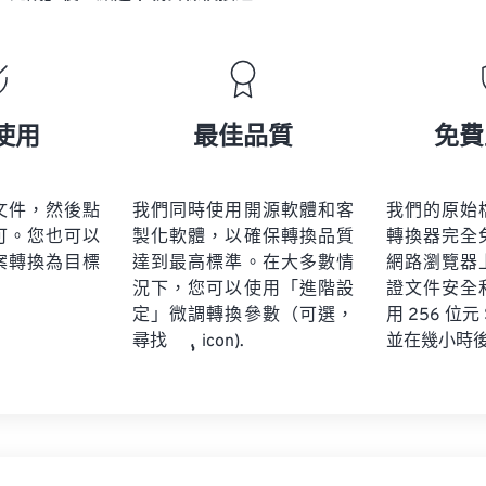
使用
最佳品質
免費
文件，然後點
我們同時使用開源軟體和客
我們的原始
可。您也可以
製化軟體，以確保轉換品質
轉換器完全
案轉換為目標
達到最高標準。在大多數情
網路瀏覽器
況下，您可以使用「進階設
證文件安全
定」微調轉換參數（可選，
用 256 位元
並在幾小時
尋找
icon).