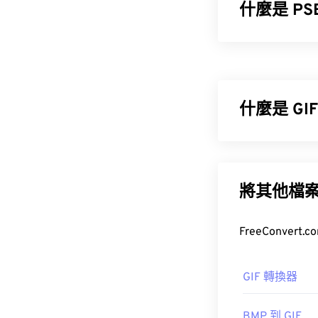
什麼是 PSB
Photoshop
案。任何超過 2 
30 萬像素，而 
因此是處理大型 
什麼是 G
如何開啟 P
圖形交換格式 (
Adobe Pho
(
BMP
) 不同，G
如 GIF、JPG
將其他檔
GIF 最常見
常在網路上迅
如何開啟 G
開發人員：
Ad
幾乎所有網頁瀏
GIF 轉換器
初始發布日期
以在蘋果行動裝置
實用連結：
BMP 到 GIF