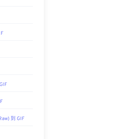
409_72092
IF
hKl:20200329205159:sgggAAAIpSxhKl:20200329205159:sg
eff156618df232f707e1ffe2508"
GIF
IF
Raw) 到 GIF