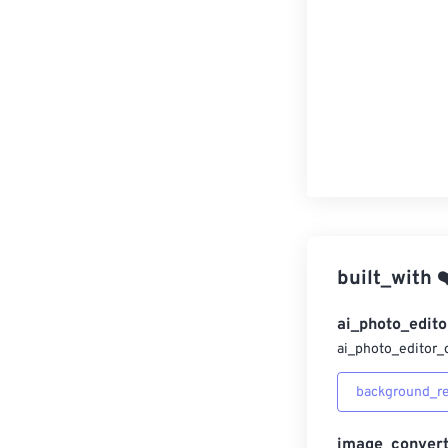
built_with
❤
ai_photo_edito
ai_photo_editor_
background_r
image_convert