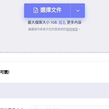
選擇文件
最大檔案大小 1GB.
報名
更多內容
來自裝置
繼續操作即表示您同意我們的
使用條款
。
來自 Dropbox
來自 Google 雲端硬碟
（可選）
來自 OneDrive
來自網址