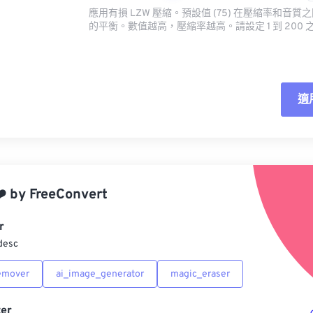
應用有損 LZW 壓縮。預設值 (75) 在壓縮率和音
的平衡。數值越高，壓縮率越高。請設定 1 到 200 
適
重
應
️
by
FreeConvert
另
r
desc
emover
ai_image_generator
magic_eraser
er