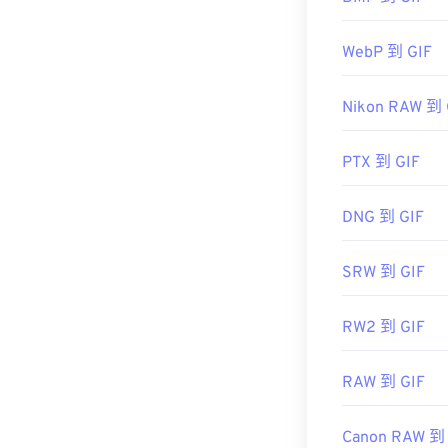
https://www.a
GIF 幾乎可
WebP 到 GIF
Nikon RAW 到 
...AL!3085!1
href="https://
utm_source=b
PTX 到 GIF
roxio%20crea
target="_blank
DNG 到 GIF
SRW 到 GIF
RW2 到 GIF
RAW 到 GIF
Canon RAW 到 