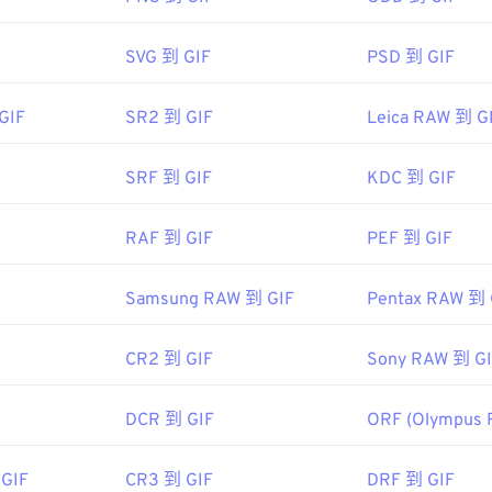
dobe.com/devnet-apps/photoshop/fileformatashtml/#50577
以在所有影像檢視器應用程式、網頁瀏覽器和作業系統上輕鬆開啟。
SVG 到 GIF
PSD 到 GIF
Adobe Photoshop
Microsoft Photos
Photoshop Elements
GIF
SR2 到 GIF
Leica RAW 到 G
0!79164910832028!79165044954577&ef_id=XQ7gggAAAIpSx
www.roxio.com/en/products/creator/pro/?
ing&utm_medium=cpc&utm_term=
SRF 到 GIF
KDC 到 GIF
tor%20nxt%20pro&utm_campaign=Roxio_Bing&msclkid=84b12
">NXT Pro
RAF 到 GIF
PEF 到 GIF
Samsung RAW 到 GIF
Pentax RAW 到 
CR2 到 GIF
Sony RAW 到 G
DCR 到 GIF
ORF (Olympus 
GIF
CR3 到 GIF
DRF 到 GIF