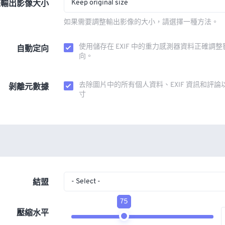
Keep original size
整輸出影像大小
如果需要調整輸出影像的大小，請選擇一種方法。
使用儲存在 EXIF 中的重力感測器資料正確調
自動定向
向。
去除圖片中的所有個人資料、EXIF 資訊和評論
剝離元數據
寸
- Select -
結盟
75
壓縮水平