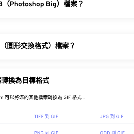
（Photoshop Big）檔案？
 Big (PSB) 檔案與 Adobe PSD 檔案幾乎完全相同，差別在於 PS
GB 的 Photoshop 檔案都可以儲存為 PSB 格式。此外，PSB
PSD 檔案則限制為 3 萬像素。 PSB 支援與 PSD 相同的所有 Phot
Photoshop 檔案的理想選擇。
IF（圖形交換格式）檔案？
SB 檔案？
GIF) 是一種點陣圖檔案格式，它是基於像素 (
像素
)，並使用 RG
toshop 是開啟 PSB 檔案的主要程式。它也是將 PSB 檔案轉換
IF 使用無損壓縮 (
無損音頻)，並且支援無音訊動畫。
、EPS、PNG 等）的最佳程式。
案轉換為目標格式
的用途是以動畫形式出現在廣告、社群媒體上的情緒回覆和表情符
PSB 轉 JPG
PSB 轉換
速傳播。
FreeConvert.com 可以將您的其他檔案轉換為 GIF 格式：
IF 檔案？
obe 公司
覽器都支援 GIF，這使其比其他圖像格式（例如 PNG）更具優勢。
TIFF 到 GIF
JPG 到 GIF
：
1990 年 2 月 19 日
（包括 iPhone 和 iPad）上打開，這使得它比
Adobe Flash
更
PNG 到 GIF
ODD 到 GIF