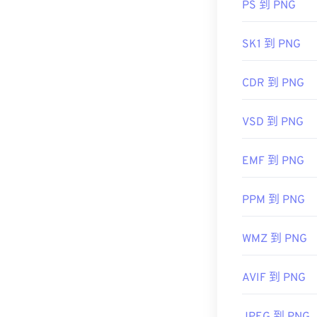
PS 到 PNG
初始發布：
20
開發者：
PNG
SK1 到 PNG
初始發佈日期
實用連結：
CDR 到 PNG
LifeWire 關於
VSD 到 PNG
維基百科 PNG
相關 PNG 工具
EMF 到 PNG
使用我們的
顏
PPM 到 PNG
WMZ 到 PNG
AVIF 到 PNG