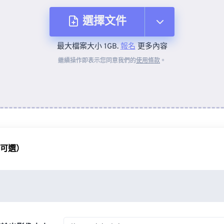
選擇文件
最大檔案大小 1GB.
報名
更多內容
來自裝置
繼續操作即表示您同意我們的
使用條款
。
來自 Dropbox
來自 Google 雲端硬碟
（可選）
來自 OneDrive
來自網址