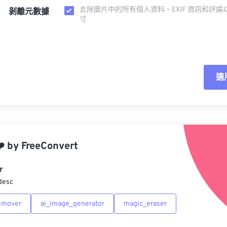
去除圖片中的所有個人資料、EXIF 資訊和評論
剝離元數據
寸
適
重
應
️
by
FreeConvert
另
r
desc
emover
ai_image_generator
magic_eraser