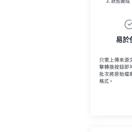
狀態變成
易於
只需上傳來源
擊轉換按鈕即
批次將原始檔
格式。