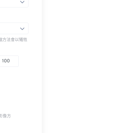
壓縮方法會以犧牲
整影像方