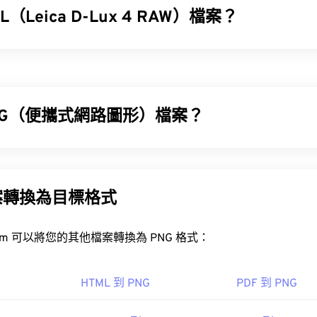
（Leica D-Lux 4 RAW）檔案？
4 RAW (RWL) 是徠卡 D-Lux 4 相機（
Leica D-Lux 4
）預設產生的 R
作用與底片相機產生的實體底片（
negative
）相同。
NG（便攜式網路圖形）檔案？
WL 檔案？
(PNG) 是一種
基於柵格的
檔案類型，它壓縮圖像以提高便攜性。 
產品開啟 RWL 文件，例如在 Microsoft Windows (Windows) 
BA
顏色，並支持透明度，這使得它們非常適合用於圖標或圖標設計。
op Lightroom
。其他可開啟 RWL 檔案的 Windows 相容程式包
明度的動畫（試試我們的
GIF 轉 APNG
）。
案轉換為目標格式
oner Photo Studio
。
開放式
PNG 轉 JPG
PNG 轉 BMP
另一個檢視器是
XnView MP
。
FreeConvert.com 可以將您的其他檔案轉換為 PNG 格式：
Adobe Photoshop Camera Raw
a DNG 和 Conv
www.magix.com/us/photo-graphic/photostory/" target="_blan
如
GIMP
或
Adobe Photoshop
，也可用於開啟和編輯 PNG 檔案。 
，因此在將其新增至網頁時請務必小心。
HTML 到 PNG
PDF 到 PNG