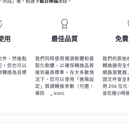
「完成」後，點選
下載目標檔
按鈕。
使用
最佳品質
免費
文件，然後點
我們同時使用開源軟體和客
我們的原始
可。您也可以
製化軟體，以確保轉換品質
轉換器完全
案轉換為目標
達到最高標準。在大多數情
網路瀏覽器
況下，您可以使用「進階設
證文件安全
定」微調轉換參數（可選，
用 256 位元
並在幾小時
尋找
icon).