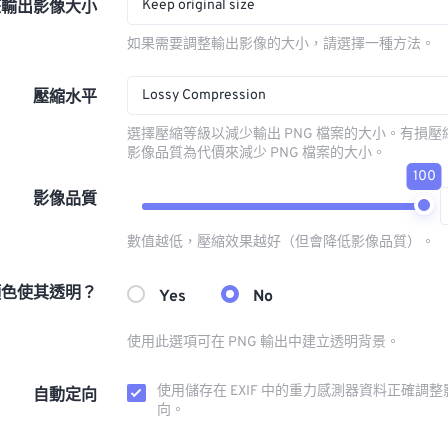
Keep original size
整輸出影像大小
如果需要調整輸出影像的大小，請選擇一種方法。
Lossy Compression
壓縮水平
選擇壓縮等級以減少輸出 PNG 檔案的大小。有損
影像品質為代價來減少 PNG 檔案的大小。
100
影像品質
數值越低，壓縮效果越好（但會降低影像品質）。
顏色使其透明？
Yes
No
使用此選項可在 PNG 輸出中建立透明背景。
使用儲存在 EXIF 中的重力感測器資料正確調
自動定向
向。