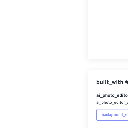
built_with
❤
ai_photo_edito
ai_photo_editor_
background_r