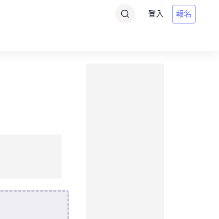
登入
報名