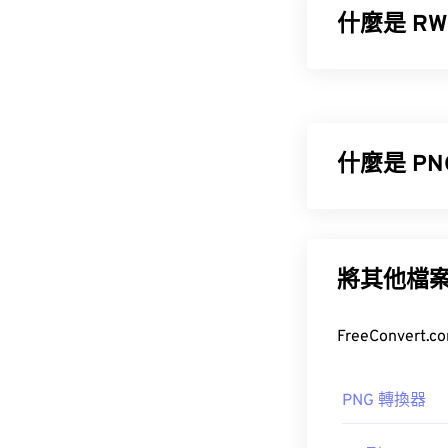
什麼是 RWL
Leica D-Lux 
RAW 檔案的
什麼是 P
如何開啟 R
便攜式網路圖形 
最好使用 Adobe 
包含
RGB
或
RG
使用的
Photosh
援具有更好透
Darkroom
將其他檔
和
Z
RWL 檔案的
href="https://
其他程序，例
Manager
檔案類型略大
PNG 轉換器
開發者：
徠卡