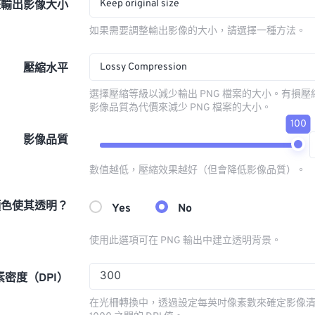
Keep original size
整輸出影像大小
如果需要調整輸出影像的大小，請選擇一種方法。
Lossy Compression
壓縮水平
選擇壓縮等級以減少輸出 PNG 檔案的大小。有損
影像品質為代價來減少 PNG 檔案的大小。
100
影像品質
數值越低，壓縮效果越好（但會降低影像品質）。
顏色使其透明？
Yes
No
使用此選項可在 PNG 輸出中建立透明背景。
素密度（DPI）
在光柵轉換中，透過設定每英吋像素數來確定影像清晰