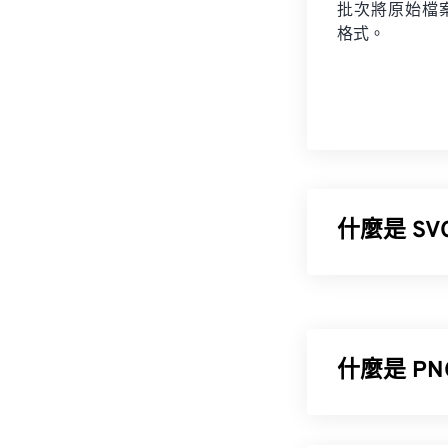
批次將原始檔
格式。
什麼是 S
可縮放向量圖形 
使用向量圖形，
種文件類型可以
什麼是 P
如何開啟 S
便攜式網路圖形 