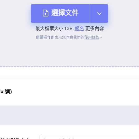
選擇文件
最大檔案大小 1GB.
報名
更多內容
來自裝置
繼續操作即表示您同意我們的
使用條款
。
來自 Dropbox
來自 Google 雲端硬碟
（可選）
來自 OneDrive
來自網址