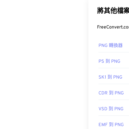
包含
RGB
或
RG
SVG 檔案可以
援具有更好透
轉 PDF
將其他檔
工具。若
網聯盟 (W3C)
初始發布日期
href="https:/
其他程序，例
https://en.wik
檔案類型略大
PNG 轉換器
PS 到 PNG
開發者：
PNG
SK1 到 PNG
初始發佈日期
實用連結：
CDR 到 PNG
LifeWire 關於
VSD 到 PNG
維基百科 PNG
相關 PNG 工具
EMF 到 PNG