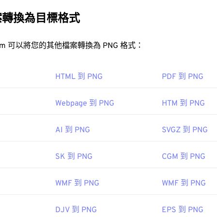
BA
顏色，並支持透明度，這使得它們非常適合用於圖標或圖標設計。
在大多數 Web 瀏覽器中輕鬆打開，例如
Firefox
或 Microsoft
SVG
明度的動畫（試試我們的
GIF 轉 APNG
）。
案轉換為目標格式
要將 SVG 等向量檔案轉換為 JPG 格式，請嘗試使用我們的
SVG
開放式
PNG 轉 JPG
PNG 轉 BMP
：
2001 年 9 月 4 日
FreeConvert.com 可以將您的其他檔案轉換為 PNG 格式：
/www.lifewire.com/svg-file-4120603"
如
GIMP
或
Adobe Photoshop
，也可用於開啟和編輯 PNG 檔案。 
ipedia.org/wiki/Scalable_Vector_Graphics
，因此在將其新增至網頁時請務必小心。
HTML 到 PNG
PDF 到 PNG
Webpage 到 PNG
HTM 到 PNG
 開發小組
AI 到 PNG
SVGZ 到 PNG
：
1996 年 10 月 1 日
SK 到 PNG
CGM 到 PNG
 PNG 的文章
WMF 到 PNG
WMF 到 PNG
 的文章
：
DJV 到 PNG
EPS 到 PNG