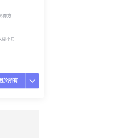
整影像方
以縮小尺
用於所有
置所有選項
用預設
存為預設