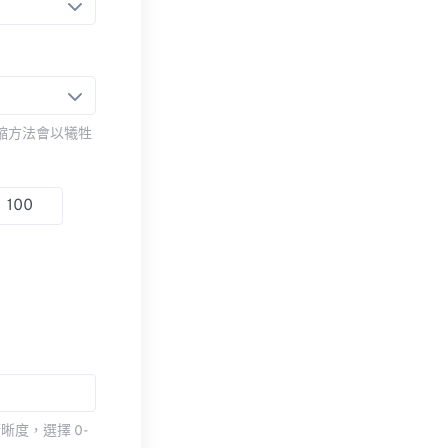
壓縮方法會以犧牲
度，選擇 0-