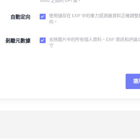
1000 之間的 DPI 值。
使用儲存在 EXIF 中的重力感測器資料正確調
自動定向
向。
去除圖片中的所有個人資料、EXIF 資訊和評論
剝離元數據
寸
適
重
應
另