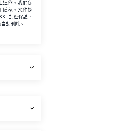
上運作。我們保
和隱私。文件採
 SSL 加密保護，
後自動刪除。
語言 (XML)，
其可縮放性。這
並非影像格式。
PNG 圖像可以