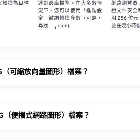
案轉換為目標
達到最高標準。在大多數情
網路瀏覽器
況下，您可以使用「進階設
證文件安全
定」微調轉換參數（可選，
用 256 位元
並在幾小時
尋找
icon).
VG（可縮放向量圖形）檔案？
(SVG) 是一種分辨率無關的開放標準檔案格式。它基於可擴展標記
並支援有限的動畫。顧名思義，使用 SVG 檔案的主要優勢在於
調整大小而不會損失圖像品質。此外，SVG 的獨特之處在於它
NG（便攜式網路圖形）檔案？
VG 檔案？
(PNG) 是一種
基於柵格的
檔案類型，它壓縮圖像以提高便攜性。 