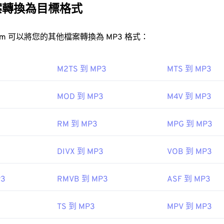
31
31
31
尚可接受，MP3 檔案易於儲存和共享，因此被廣泛使用。
案轉換為目標格式
35
35
35
32
32
32
36
36
36
33
33
33
FreeConvert.com 可以將您的其他檔案轉換為 MP3 格式：
P3 檔案？
37
37
37
34
34
34
檔案非常普及，大多數主流音訊播放程式都支援它們。
38
38
38
35
35
35
M2TS 到 MP3
MTS 到 MP3
iTunes
預覽 MP3
39
39
39
36
36
36
MOD 到 MP3
M4V 到 MP3
40
40
40
37
37
37
MP3 檔案的程式是
VLC 媒體播放器
。請注意，還有兩種其他檔
41
41
41
38
38
38
RM 到 MP3
MPG 到 MP3
42
42
42
39
39
39
int green points data
TeslaCrypt 3.0Cryp
43
43
43
DIVX 到 MP3
VOB 到 MP3
40
40
40
44
44
44
41
41
41
P3
RMVB 到 MP3
ASF 到 MP3
45
45
45
42
42
42
46
46
46
IEC
，
動態圖像專家組
43
43
43
TS 到 MP3
MPV 到 MP3
47
47
47
3
44
44
44