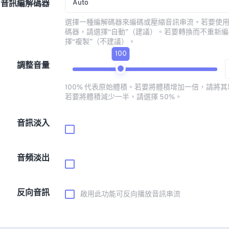
Auto
音訊編解碼器
選擇一種編解碼器來編碼或壓縮音訊串流。若要使
碼器，請選擇“自動”（建議）。若要轉換而不重新
擇“複製”（不建議）。
100
調整音量
100% 代表原始體積。若要將體積增加一倍，請將其增
若要將體積減少一半，請選擇 50%。
音訊淡入
音頻淡出
反向音訊
啟用此功能可反向播放音訊串流