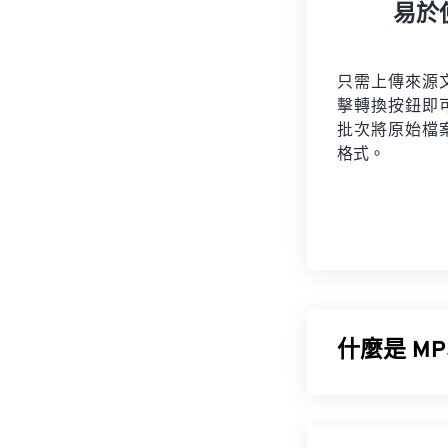
易於
只需上傳來源
擊轉換按鈕即
批次將原始檔
格式。
什麼是 MP3
MPEG-1 音訊
成非常小的文件