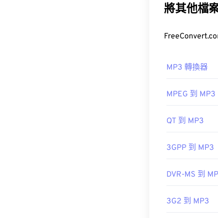
其體積小、音質
將其他檔
如何開啟 M
由於 MP3 
MP3 轉換器
MPEG 到 MP3
另一個可以開啟 
QT 到 MP3
MP3 副檔名。
Masterpo
3GPP 到 MP3
案
DVR-MS 到 M
開發方：
ISO
/
3G2 到 MP3
初始發布：
199