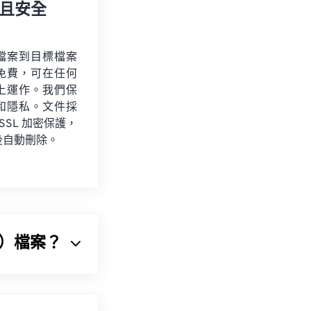
且安全
檔案到目標檔案
免費，可在任何
上運作。我們保
和隱私。文件採
 SSL 加密保護，
後自動刪除。
II）檔案？
，用於將音訊序列壓縮
訊檔案格式。由於