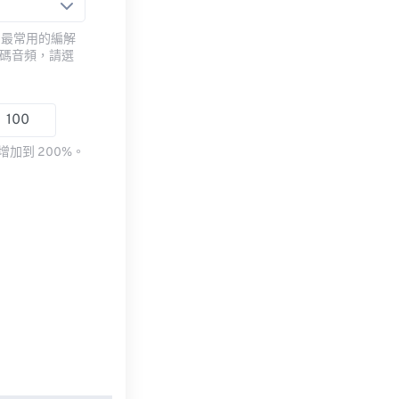
用最常用的編解
編碼音頻，請選
加到 200%。