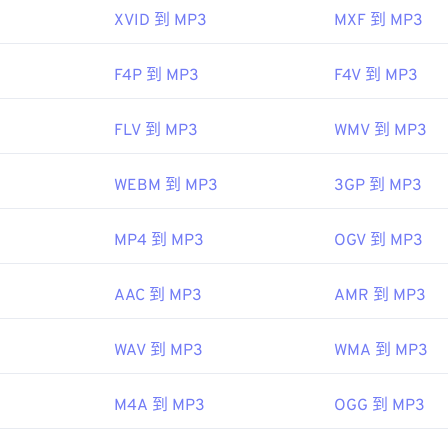
XVID 到 MP3
MXF 到 MP3
48
48
48
45
45
45
49
49
49
ipedia.org/wiki/MP3
46
46
46
F4P 到 MP3
F4V 到 MP3
50
50
50
hiariglione.org/standards/mpeg-a/music-player-application-fo
47
47
47
51
51
51
FLV 到 MP3
WMV 到 MP3
48
48
48
52
52
52
49
49
49
WEBM 到 MP3
3GP 到 MP3
53
53
53
50
50
50
54
54
54
51
51
51
MP4 到 MP3
OGV 到 MP3
55
55
55
52
52
52
AAC 到 MP3
AMR 到 MP3
56
56
56
53
53
53
57
57
57
54
54
54
WAV 到 MP3
WMA 到 MP3
58
58
58
55
55
55
59
59
59
56
56
56
M4A 到 MP3
OGG 到 MP3
60
57
57
57