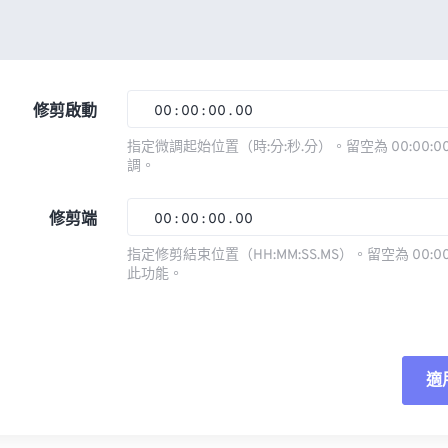
修剪啟動
00
:
00
:
00
.
00
指定微調起始位置（時:分:秒.分）。留空為 00:00:00
調。
00
00
00
00
01
01
01
01
修剪端
00
:
00
:
00
.
00
02
02
02
02
指定修剪結束位置（HH:MM:SS.MS）。留空為 00:00
此功能。
03
03
03
03
00
00
00
00
04
04
04
04
01
01
01
01
05
05
05
05
02
02
02
02
適
06
06
06
06
03
03
03
03
07
07
07
07
04
04
04
04
重