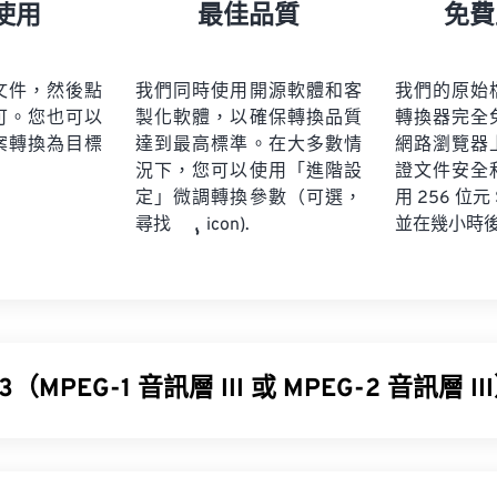
21
21
21
21
18
18
18
18
使用
最佳品質
免費
22
22
22
22
19
19
19
19
23
23
23
23
20
20
20
20
文件，然後點
我們同時使用開源軟體和客
我們的原始
24
24
24
可。您也可以
製化軟體，以確保轉換品質
轉換器完全
21
21
21
21
案轉換為目標
達到最高標準。在大多數情
網路瀏覽器
25
25
25
22
22
22
22
況下，您可以使用「進階設
證文件安全
26
26
26
定」微調轉換參數（可選，
23
23
23
23
用 256 位元
並在幾小時
尋找
icon).
27
27
27
24
24
24
28
28
28
25
25
25
29
29
29
26
26
26
30
30
30
27
27
27
31
31
31
（MPEG-1 音訊層 III 或 MPEG-2 音訊層 I
28
28
28
32
32
32
29
29
29
層 III 或 MPEG-2 音訊層 III (MP3) 是一種數位音訊編碼格式
33
33
33
30
30
30
，以便進行數位儲存和傳輸。 MP3 檔案是消費者最常用的音
34
34
34