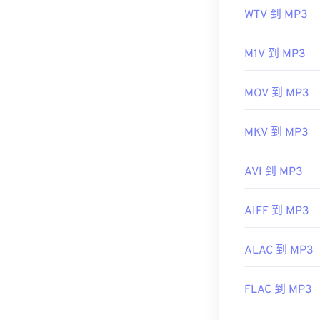
WTV 到 MP3
實用連結：
https://en.wik
M1V 到 MP3
https://mpeg.c
MOV 到 MP3
MKV 到 MP3
AVI 到 MP3
AIFF 到 MP3
ALAC 到 MP3
FLAC 到 MP3