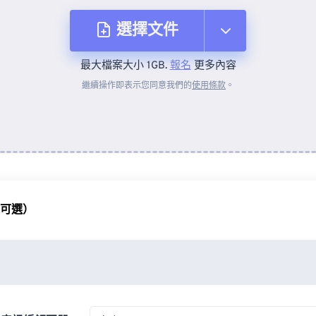
選擇文件
最大檔案大小 1GB.
報名
更多內容
來自裝置
繼續操作即表示您同意我們的
使用條款
。
來自 Dropbox
來自 Google 雲端硬碟
（可選）
來自 OneDrive
來自網址