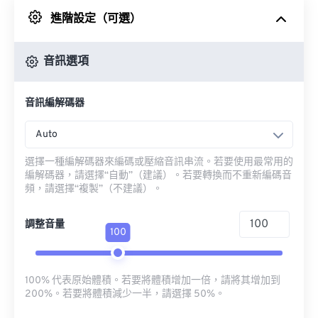
進階設定（可選）
來自 Google 雲端硬碟
音訊選項
來自 OneDrive
音訊編解碼器
來自網址
Auto
選擇一種編解碼器來編碼或壓縮音訊串流。若要使用最常用的
編解碼器，請選擇“自動”（建議）。若要轉換而不重新編碼音
頻，請選擇“複製”（不建議）。
調整音量
100
100% 代表原始體積。若要將體積增加一倍，請將其增加到
200%。若要將體積減少一半，請選擇 50%。