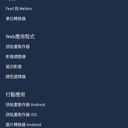
68
68
Feet 到 Meters
69
69
單位轉換器
70
70
71
71
Web應用程式
72
72
拼貼畫製作器
73
73
影像調整器
74
74
裁切影像
75
75
顏色選擇器
76
76
77
77
行動應用
78
78
拼貼畫製作器 Android
79
79
拼貼畫製作器 iOS
80
80
圖片轉換器 Android
81
81