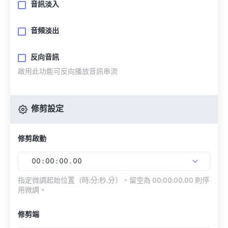
音訊淡入
音頻淡出
反向音訊
啟用此功能可反向播放音訊串流
修剪設定
修剪啟動
00
:
00
:
00
.
00
指定微調起始位置（時:分:秒.分）。留空為 00:00:00.00 則停
用微調。
修剪端