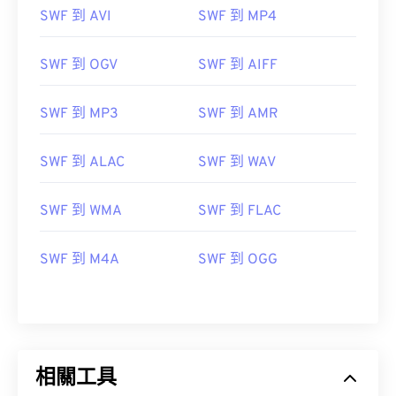
SWF 到 AVI
SWF 到 MP4
SWF 到 OGV
SWF 到 AIFF
SWF 到 MP3
SWF 到 AMR
SWF 到 ALAC
SWF 到 WAV
SWF 到 WMA
SWF 到 FLAC
SWF 到 M4A
SWF 到 OGG
00
00
00
00
00
00
00
00
00
00
00
00
00
00
00
00
01
01
01
01
01
01
01
01
相關工具
02
02
02
02
02
02
02
02