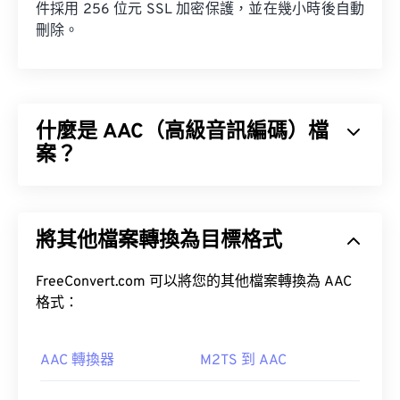
件採用 256 位元 SSL 加密保護，並在幾小時後自動
刪除。
什麼是 AAC（高級音訊編碼）檔
案？
進階音訊編碼 (AAC) 是一種數位音訊檔案格式，它
透過有損壓縮來減少檔案大小。其主要用途包括數位
將其他檔案轉換為目標格式
電視、數位廣播和網路串流媒體。它是 iOS、
YouTube、任天堂和 PlayStation 的標準音訊格式。
FreeConvert.com 可以將您的其他檔案轉換為 AAC
格式：
AAC 轉換器
M2TS 到 AAC