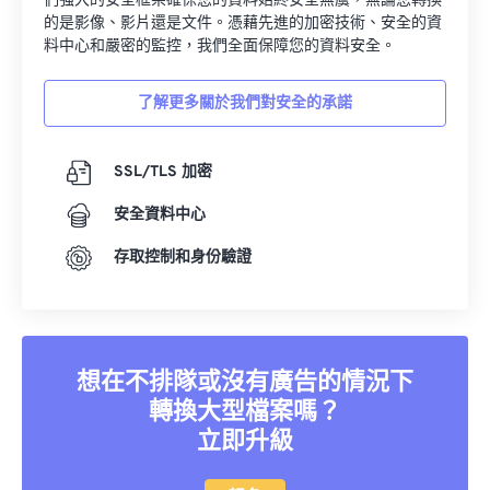
們強大的安全框架確保您的資料始終安全無虞，無論您轉換
的是影像、影片還是文件。憑藉先進的加密技術、安全的資
16
16
16
16
16
16
16
16
料中心和嚴密的監控，我們全面保障您的資料安全。
17
17
17
17
17
17
17
17
18
18
18
18
18
18
18
18
了解更多關於我們對安全的承諾
19
19
19
19
19
19
19
19
SSL/TLS 加密
20
20
20
20
20
20
20
20
21
21
21
21
21
21
21
21
安全資料中心
22
22
22
22
22
22
22
22
存取控制和身份驗證
23
23
23
23
23
23
23
23
24
24
24
24
24
24
25
25
25
25
25
25
想在不排隊或沒有廣告的情況下
26
26
26
26
26
26
轉換大型檔案嗎？
27
27
27
27
27
27
立即升級
28
28
28
28
28
28