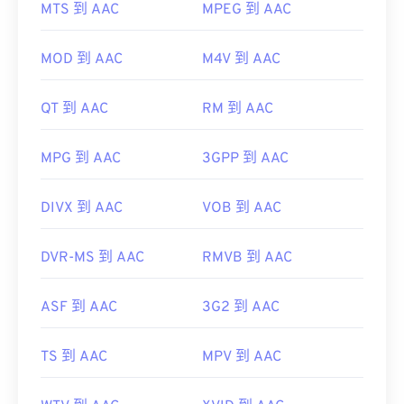
MTS 到 AAC
MPEG 到 AAC
此外，由於 AAC 文件通常用作視頻遊戲的音頻文
MOD 到 AAC
M4V 到 AAC
件，因此它們可以在大多數流行的遊戲機上打開，例
如
Nintendo 3DS
和
Playstation 4
QT 到 AAC
RM 到 AAC
MPG 到 AAC
3GPP 到 AAC
開發機構：
ISO/IEC MPEG 音訊委員會
首次發布：
1997
DIVX 到 AAC
VOB 到 AAC
實用連結：
https://en.wikipedia.org/wiki/Advanced_Audio_Coding
DVR-MS 到 AAC
RMVB 到 AAC
https://www.iso.org/standard/43345.html?
ASF 到 AAC
3G2 到 AAC
browse=tc
TS 到 AAC
MPV 到 AAC