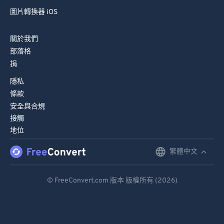
圖片轉換器 iOS
82
82
83
83
關於我們
84
84
部落格
捐
85
85
86
86
隱私
條款
87
87
安全與合規
88
88
接觸
地位
89
89
90
90
繁體中文
English
91
91
Deutsch
© FreeConvert.com 版本 版權所有 (2026)
92
92
Español
93
93
Français
94
94