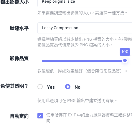
Keep original size
整輸出影像大小
如果需要調整輸出影像的大小，請選擇一種方法。
Lossy Compression
壓縮水平
選擇壓縮等級以減少輸出 PNG 檔案的大小。有損
影像品質為代價來減少 PNG 檔案的大小。
100
影像品質
數值越低，壓縮效果越好（但會降低影像品質）。
顏色使其透明？
Yes
No
使用此選項可在 PNG 輸出中建立透明背景。
使用儲存在 EXIF 中的重力感測器資料正確調
自動定向
向。