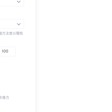
壓縮方法會以犧牲
整影像方