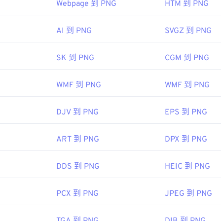
v=search&kw=photoshop&
Webpage 到 PNG
HTM 到 PNG
AL!3085!10!79027473338356!20541714965&ef_id=XQ7gggAA
 開發小組
k">Photoshop
，以及
ACDSee
也可用於開啟和處理 TIFF 檔案。 Cor
AI 到 PNG
SVGZ 到 PNG
：
1996 年 10 月 1 日
6
SK 到 PNG
CGM 到 PNG
 PNG 的文章
WMF 到 PNG
WMF 到 PNG
obe.io/open/standards/TIFF.html" target="_TIbl">https://ww
 的文章
ww.file-extensions.org/tiff-file-extension" target="_blank">ht
：
tiff-file-extension
DJV 到 PNG
EPS 到 PNG
色選擇器
從映像中擷取顏色
ART 到 PNG
DPX 到 PNG
DDS 到 PNG
HEIC 到 PNG
PCX 到 PNG
JPEG 到 PNG