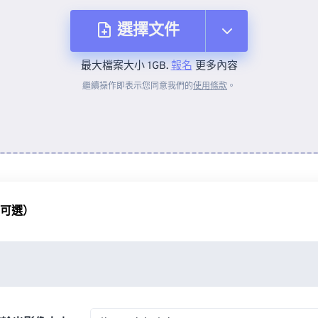
選擇文件
最大檔案大小 1GB.
報名
更多內容
來自裝置
繼續操作即表示您同意我們的
使用條款
。
來自 Dropbox
來自 Google 雲端硬碟
（可選）
來自 OneDrive
來自網址