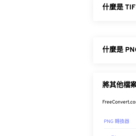
什麼是 T
標籤影像檔案格式
途是數位廣告
什麼是 P
如何開啟 T
便攜式網路圖形 
包含
RGB
或
RG
開啟 TIFF 檔
援具有更好透
Preview
將其他檔
。
T
其他程序，例
檔案類型略大
PNG 轉換器
其他替代程序
href="https:/