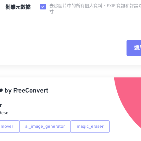
去除圖片中的所有個人資料、EXIF 資訊和評論
剝離元數據
寸
適
重
應
️
by
FreeConvert
另
r
desc
emover
ai_image_generator
magic_eraser