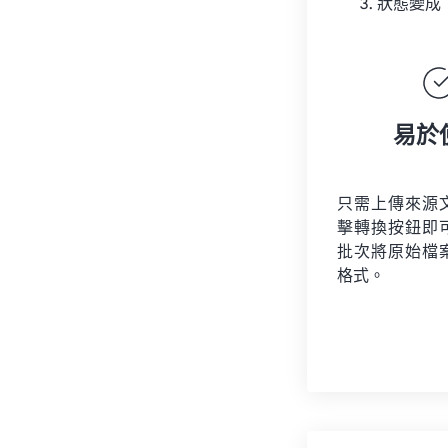
狀態變成
易於
只需上傳來源
擊轉換按鈕即
批次將原始檔
格式。