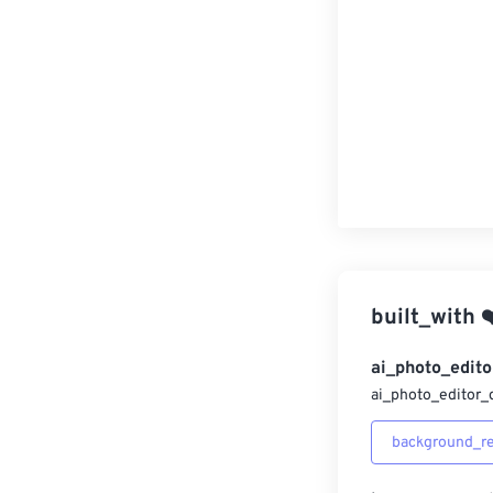
built_with
❤
ai_photo_edito
ai_photo_editor_
background_r