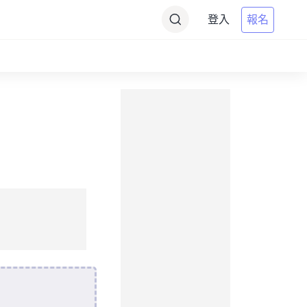
登入
報名