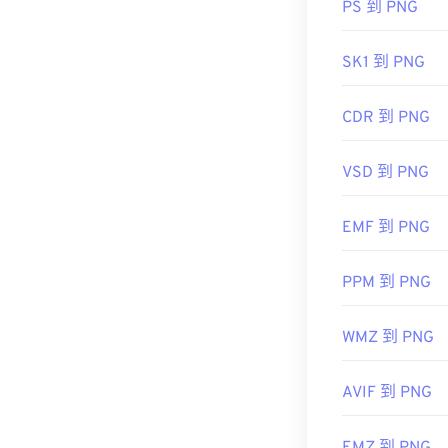
sdid=KKQIN&m
PS 到 PNG
amp;s_kwcid=
開發者：
PNG
target="_blan
SK1 到 PNG
為 Adobe公司
初始發佈日期
初始發布：
198
實用連結：
CDR 到 PNG
實用連結：
LifeWire 關於
VSD 到 PNG
https://www.ad
維基百科 PNG
href="https://w
相關 PNG 工具
extensions.org/
EMF 到 PNG
使用我們的
顏
PPM 到 PNG
WMZ 到 PNG
AVIF 到 PNG