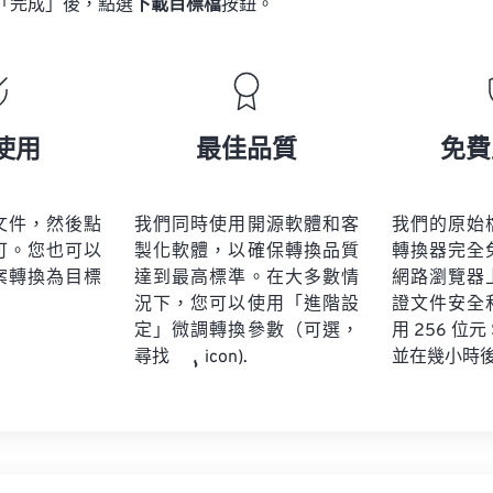
「完成」後，點選
下載目標檔
按鈕。
使用
最佳品質
免費
文件，然後點
我們同時使用開源軟體和客
我們的原始
可。您也可以
製化軟體，以確保轉換品質
轉換器完全
案轉換為目標
達到最高標準。在大多數情
網路瀏覽器
況下，您可以使用「進階設
證文件安全
定」微調轉換參數（可選，
用 256 位元
並在幾小時
尋找
icon).