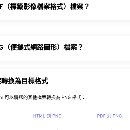
IFF（標籤影像檔案格式）檔案？
 (TIFF)，也稱為 TIF，是最常見的影像檔案格式之一。 TIFF
和桌面出版。
容器
NG（便攜式網路圖形）檔案？
IFF 檔案？
(PNG) 是一種
基於柵格的
檔案類型，它壓縮圖像以提高便攜性。 
BA
顏色，並支持透明度，這使得它們非常適合用於圖標或圖標設計。
案最常用的程式是 Windows 系統的
Photo Viewer
和 macOS 系統
明度的動畫（試試我們的
GIF 轉 APNG
）。
案轉換為目標格式
開放式
PNG 轉 JPG
PNG 轉 BMP
XnView MP
IFF 轉 JPG
FreeConvert.com 可以將您的其他檔案轉換為 PNG 格式：
如
GIMP
或
Adobe Photoshop
，也可用於開啟和編輯 PNG 檔案。 
，因此在將其新增至網頁時請務必小心。
HTML 到 PNG
PDF 到 PNG
包括
ColorStrokes
、GNU 影像處理程序 (
get="sf.
/www.adobe.com/products/photoshop.html?