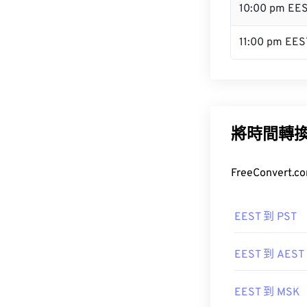
10:00 pm EE
11:00 pm EES
將時間轉
FreeConve
EEST 到 PST
EEST 到 AEST
EEST 到 MSK