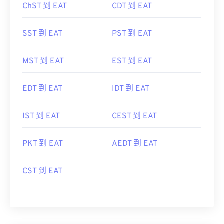
SST 到 EAT
PST 到 EAT
MST 到 EAT
EST 到 EAT
EDT 到 EAT
IDT 到 EAT
IST 到 EAT
CEST 到 EAT
PKT 到 EAT
AEDT 到 EAT
CST 到 EAT
您的數據，我們的首要任務