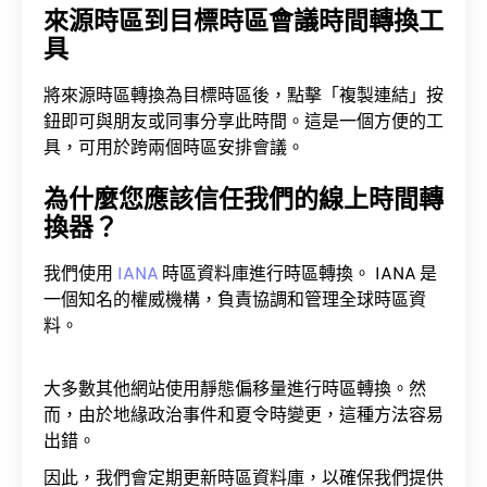
將來源時區轉換為目標時區後，點擊「複製連結」按
鈕即可與朋友或同事分享此時間。這是一個方便的工
具，可用於跨兩個時區安排會議。
為什麼您應該信任我們的線上時間轉
換器？
我們使用
IANA
時區資料庫進行時區轉換。 IANA 是
一個知名的權威機構，負責協調和管理全球時區資
料。
大多數其他網站使用靜態偏移量進行時區轉換。然
而，由於地緣政治事件和夏令時變更，這種方法容易
出錯。
因此，我們會定期更新時區資料庫，以確保我們提供
的時間資訊100%準確。