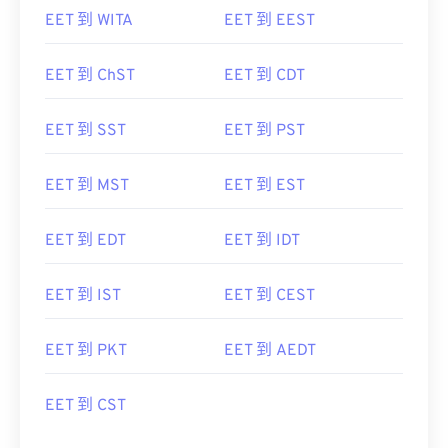
EET 到 ChST
EET 到 CDT
EET 到 SST
EET 到 PST
EET 到 MST
EET 到 EST
EET 到 EDT
EET 到 IDT
EET 到 IST
EET 到 CEST
EET 到 PKT
EET 到 AEDT
EET 到 CST