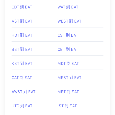
AST 到 EAT
WEST 到 EAT
HDT 到 EAT
CST 到 EAT
BST 到 EAT
CET 到 EAT
KST 到 EAT
MDT 到 EAT
CAT 到 EAT
MEST 到 EAT
AWST 到 EAT
MET 到 EAT
UTC 到 EAT
IST 到 EAT
ACST 到 EAT
NZST 到 EAT