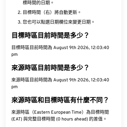
標時間的日期。
目標時間（右）將自動更新。
您也可以點選日期欄位來變更日期。
目標時區目前時間是多少？
目標時區目前時間為 August 9th 2026, 12:03:41 pm
來源時區目前時間是多少？
來源時區目前時間為 August 9th 2026, 12:03:41 pm
來源時區和目標時區有什麼不同？
來源時區（Eastern European Time）為目標時間
(EAT) 與完整目標時間 (0 hours ahead) 的差值。
來源時區到目標時區會議時間轉換工
具