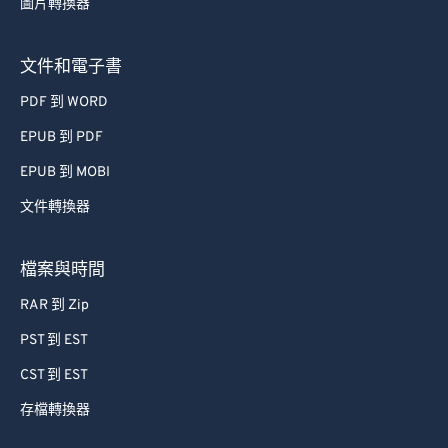
文件和電子書
PDF 到 WORD
EPUB 到 PDF
EPUB 到 MOBI
文件轉換器
檔案與時間
RAR 到 Zip
PST 到 EST
CST 到 EST
存檔轉換器
單位轉換器