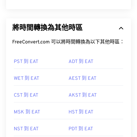
將時間轉換為其他時區
FreeConvert.com 可以將時間轉換為以下其他時區：
PST 到 EAT
ADT 到 EAT
WET 到 EAT
AEST 到 EAT
CST 到 EAT
AKST 到 EAT
MSK 到 EAT
HST 到 EAT
NST 到 EAT
PDT 到 EAT
CDT 到 EAT
WAT 到 EAT