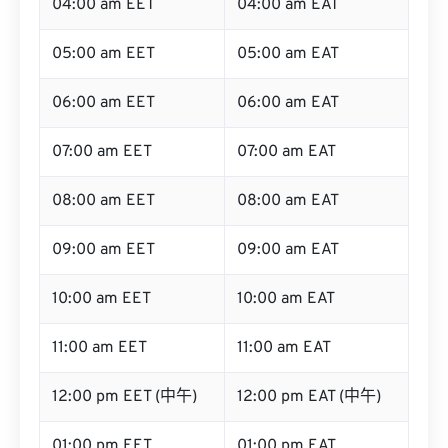
05:00 am EET
05:00 am EAT
06:00 am EET
06:00 am EAT
07:00 am EET
07:00 am EAT
08:00 am EET
08:00 am EAT
09:00 am EET
09:00 am EAT
10:00 am EET
10:00 am EAT
11:00 am EET
11:00 am EAT
12:00 pm EET (中午)
12:00 pm EAT (中午)
01:00 pm EET
01:00 pm EAT
02:00 pm EET
02:00 pm EAT