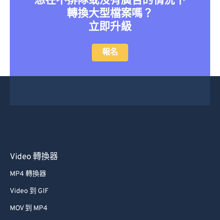
立即升級
報名
Video 轉換器
MP4 轉換器
Video 到 GIF
MOV 到 MP4
視訊轉換器