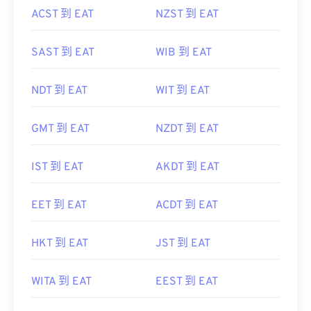
SAST 到 EAT
WIB 到 EAT
NDT 到 EAT
WIT 到 EAT
GMT 到 EAT
NZDT 到 EAT
IST 到 EAT
AKDT 到 EAT
EET 到 EAT
ACDT 到 EAT
HKT 到 EAT
JST 到 EAT
WITA 到 EAT
EEST 到 EAT
ChST 到 EAT
CDT 到 EAT