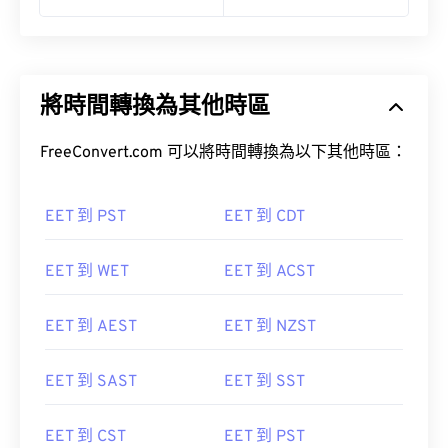
將時間轉換為其他時區
FreeConvert.com 可以將時間轉換為以下其他時區：
EET 到 PST
EET 到 CDT
EET 到 WET
EET 到 ACST
EET 到 AEST
EET 到 NZST
EET 到 SAST
EET 到 SST
EET 到 CST
EET 到 PST