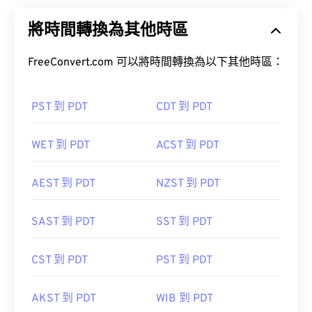
將時間轉換為其他時區
FreeConvert.com 可以將時間轉換為以下其他時區：
PST 到 PDT
CDT 到 PDT
WET 到 PDT
ACST 到 PDT
AEST 到 PDT
NZST 到 PDT
SAST 到 PDT
SST 到 PDT
CST 到 PDT
PST 到 PDT
AKST 到 PDT
WIB 到 PDT