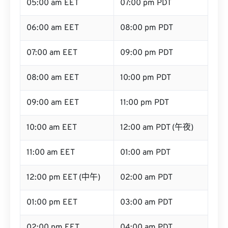
05:00 am EET
07:00 pm PDT
06:00 am EET
08:00 pm PDT
07:00 am EET
09:00 pm PDT
08:00 am EET
10:00 pm PDT
09:00 am EET
11:00 pm PDT
10:00 am EET
12:00 am PDT (午夜)
11:00 am EET
01:00 am PDT
12:00 pm EET (中午)
02:00 am PDT
01:00 pm EET
03:00 am PDT
02:00 pm EET
04:00 am PDT