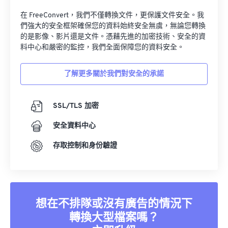
在 FreeConvert，我們不僅轉換文件，更保護文件安全。我
們強大的安全框架確保您的資料始終安全無虞，無論您轉換
的是影像、影片還是文件。憑藉先進的加密技術、安全的資
料中心和嚴密的監控，我們全面保障您的資料安全。
了解更多關於我們對安全的承諾
SSL/TLS 加密
安全資料中心
存取控制和身份驗證
想在不排隊或沒有廣告的情況下
轉換大型檔案嗎？