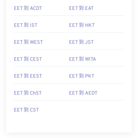
EET 到 ACDT
EET 到 EAT
EET 到 IST
EET 到 HKT
EET 到 WEST
EET 到 JST
EET 到 CEST
EET 到 WITA
EET 到 EEST
EET 到 PKT
EET 到 ChST
EET 到 AEDT
EET 到 CST