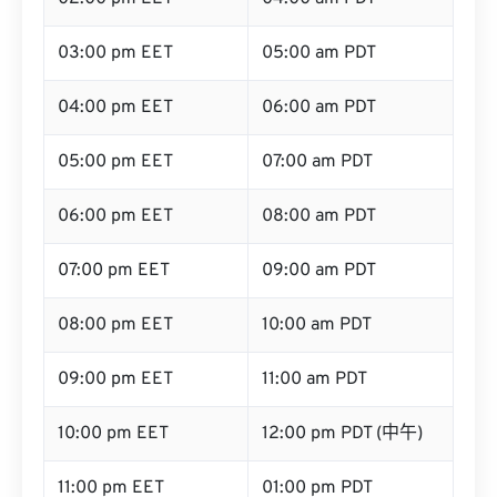
03:00 pm EET
05:00 am PDT
04:00 pm EET
06:00 am PDT
05:00 pm EET
07:00 am PDT
06:00 pm EET
08:00 am PDT
07:00 pm EET
09:00 am PDT
08:00 pm EET
10:00 am PDT
09:00 pm EET
11:00 am PDT
10:00 pm EET
12:00 pm PDT (中午)
11:00 pm EET
01:00 pm PDT