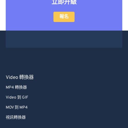
立即升級
報名
Video 轉換器
MP4 轉換器
Video 到 GIF
MOV 到 MP4
視訊轉換器