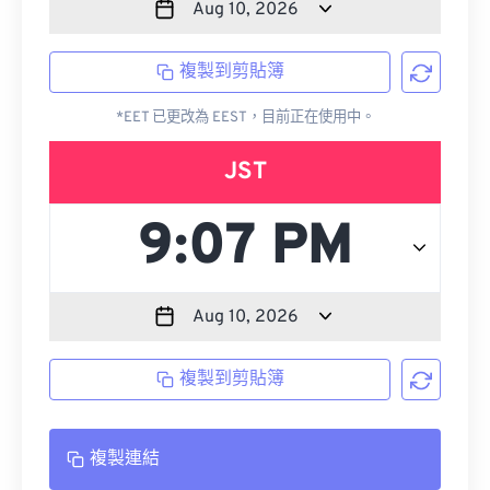
複製到剪貼簿
*EET 已更改為 EEST，目前正在使用中。
JST
複製到剪貼簿
複製連結