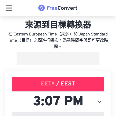
來源到目標轉換器
在 Eastern European Time（來源）和 Japan Standard
Time（目標）之間進行轉換。點擊時間字段即可更改時
間。
EET*
/ EEST