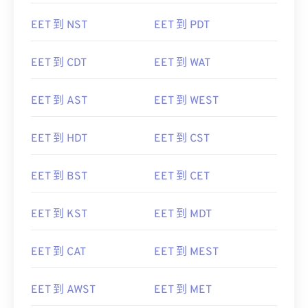
EET 到 NST
EET 到 PDT
EET 到 CDT
EET 到 WAT
EET 到 AST
EET 到 WEST
EET 到 HDT
EET 到 CST
EET 到 BST
EET 到 CET
EET 到 KST
EET 到 MDT
EET 到 CAT
EET 到 MEST
EET 到 AWST
EET 到 MET