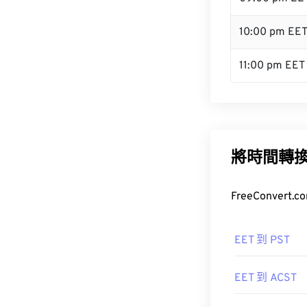
10:00 pm EE
11:00 pm EET
將時間轉
FreeConve
EET 到 PST
EET 到 ACST