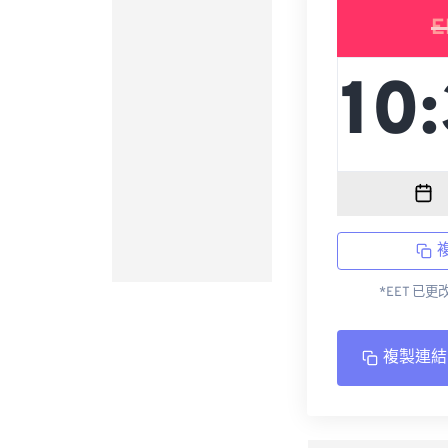
E
*EET 已
複製連結