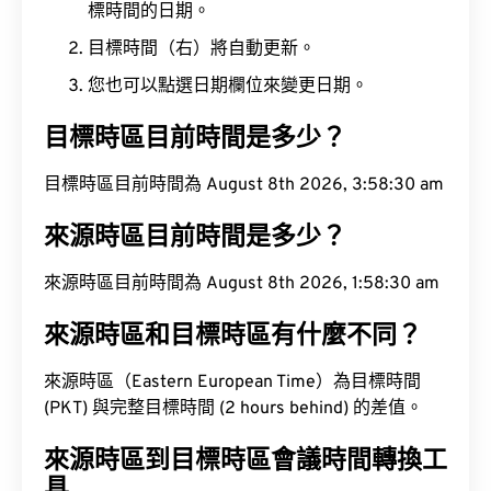
標時間的日期。
目標時間（右）將自動更新。
您也可以點選日期欄位來變更日期。
目標時區目前時間是多少？
目標時區目前時間為 August 8th 2026, 3:58:31 am
來源時區目前時間是多少？
來源時區目前時間為 August 8th 2026, 1:58:31 am
來源時區和目標時區有什麼不同？
來源時區（Eastern European Time）為目標時間
(PKT) 與完整目標時間 (2 hours behind) 的差值。
來源時區到目標時區會議時間轉換工
具