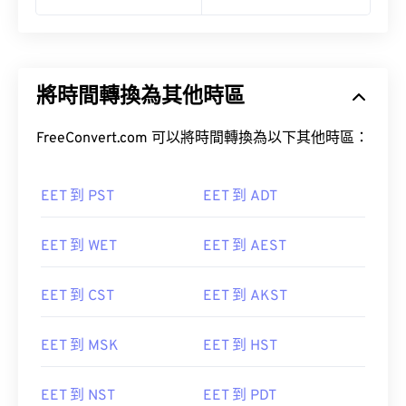
將時間轉換為其他時區
FreeConvert.com 可以將時間轉換為以下其他時區：
EET 到 PST
EET 到 ADT
EET 到 WET
EET 到 AEST
EET 到 CST
EET 到 AKST
EET 到 MSK
EET 到 HST
EET 到 NST
EET 到 PDT