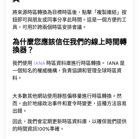
將來源時區轉換為目標時區後，點擊「複製連結」按
鈕即可與朋友或同事分享此時間。這是一個方便的工
具，可用於跨兩個時區安排會議。
為什麼您應該信任我們的線上時間轉
換器？
我們使用
IANA
時區資料庫進行時區轉換。 IANA 是
一個知名的權威機構，負責協調和管理全球時區資
料。
大多數其他網站使用靜態偏移量進行時區轉換。然
而，由於地緣政治事件和夏令時變更，這種方法容易
出錯。
因此，我們會定期更新時區資料庫，以確保我們提供
的時間資訊100%準確。