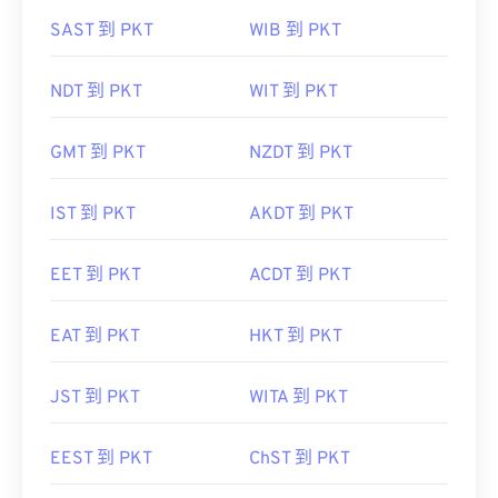
SAST 到 PKT
WIB 到 PKT
NDT 到 PKT
WIT 到 PKT
GMT 到 PKT
NZDT 到 PKT
IST 到 PKT
AKDT 到 PKT
EET 到 PKT
ACDT 到 PKT
EAT 到 PKT
HKT 到 PKT
JST 到 PKT
WITA 到 PKT
EEST 到 PKT
ChST 到 PKT