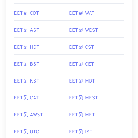
EET 到 CDT
EET 到 WAT
EET 到 AST
EET 到 WEST
EET 到 HDT
EET 到 CST
EET 到 BST
EET 到 CET
EET 到 KST
EET 到 MDT
EET 到 CAT
EET 到 MEST
EET 到 AWST
EET 到 MET
EET 到 UTC
EET 到 IST