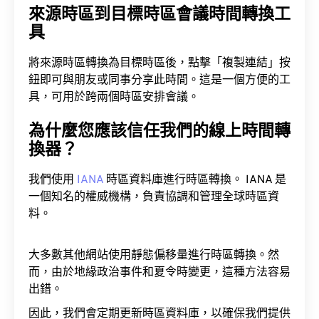
具
將來源時區轉換為目標時區後，點擊「複製連結」按
鈕即可與朋友或同事分享此時間。這是一個方便的工
具，可用於跨兩個時區安排會議。
為什麼您應該信任我們的線上時間轉
換器？
我們使用
IANA
時區資料庫進行時區轉換。 IANA 是
一個知名的權威機構，負責協調和管理全球時區資
料。
大多數其他網站使用靜態偏移量進行時區轉換。然
而，由於地緣政治事件和夏令時變更，這種方法容易
出錯。
因此，我們會定期更新時區資料庫，以確保我們提供
的時間資訊100%準確。