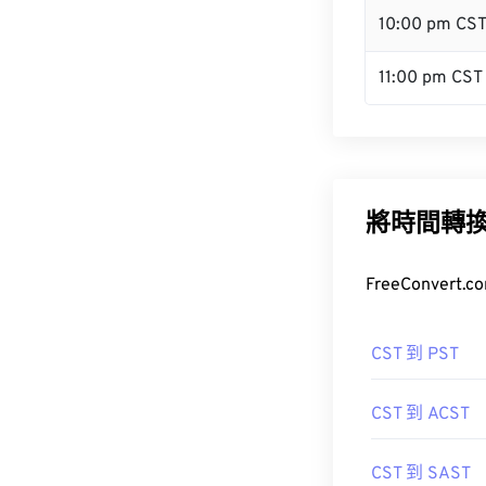
10:00 pm CS
11:00 pm CST
將時間轉
FreeConve
CST 到 PST
CST 到 ACST
CST 到 SAST