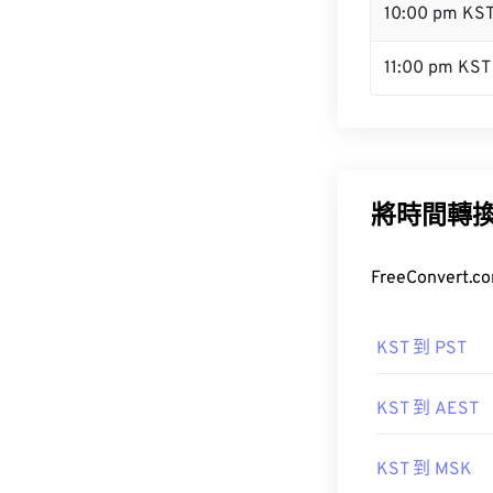
10:00 pm KS
11:00 pm KST
將時間轉
FreeConve
KST 到 PST
KST 到 AEST
KST 到 MSK