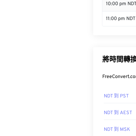
10:00 pm ND
11:00 pm NDT
將時間轉
FreeConve
NDT 到 PST
NDT 到 AEST
NDT 到 MSK